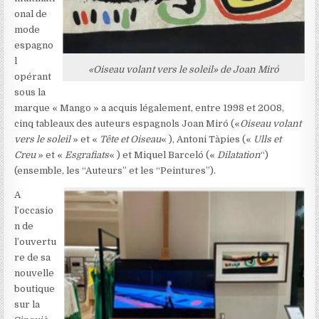
onal de
mode
espagno
l
«Oiseau volant vers le soleil» de Joan Miró
opérant
sous la
marque « Mango » a acquis légalement, entre 1998 et 2008,
cinq tableaux des auteurs espagnols Joan Miró («
Oiseau volant
vers le soleil
» et «
Tête et Oiseau
« ), Antoni Tàpies («
Ulls et
Creu
» et «
Esgrafiats
« ) et Miquel Barceló («
Dilatation
“)
(ensemble, les “Auteurs” et les “Peintures”).
A
l’occasio
n de
l’ouvertu
re de sa
nouvelle
boutique
sur la