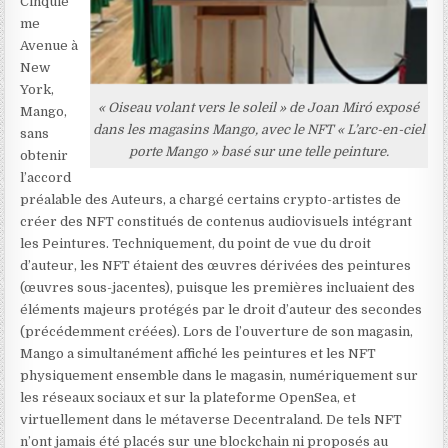
Cinquiè
me
Avenue à
New
York,
« Oiseau volant vers le soleil » de Joan Miró exposé
Mango,
dans les magasins Mango, avec le NFT « L’arc-en-ciel
sans
porte Mango » basé sur une telle peinture.
obtenir
l’accord
préalable des Auteurs, a chargé certains crypto-artistes de
créer des NFT constitués de contenus audiovisuels intégrant
les Peintures. Techniquement, du point de vue du droit
d’auteur, les NFT étaient des œuvres dérivées des peintures
(œuvres sous-jacentes), puisque les premières incluaient des
éléments majeurs protégés par le droit d’auteur des secondes
(précédemment créées). Lors de l’ouverture de son magasin,
Mango a simultanément affiché les peintures et les NFT
physiquement ensemble dans le magasin, numériquement sur
les réseaux sociaux et sur la plateforme OpenSea, et
virtuellement dans le métaverse Decentraland. De tels NFT
n’ont jamais été placés sur une blockchain ni proposés au