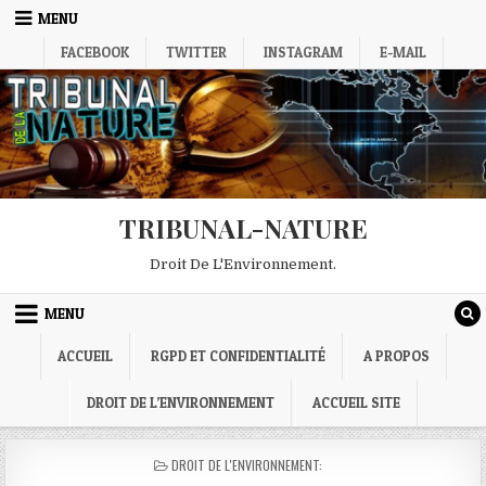
Skip
MENU
to
FACEBOOK
TWITTER
INSTAGRAM
E-MAIL
content
TRIBUNAL-NATURE
Droit De L'Environnement.
MENU
ACCUEIL
RGPD ET CONFIDENTIALITÉ
A PROPOS
DROIT DE L’ENVIRONNEMENT
ACCUEIL SITE
POSTED
DROIT DE L'ENVIRONNEMENT:
IN