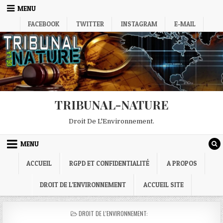
Skip
MENU
to
FACEBOOK
TWITTER
INSTAGRAM
E-MAIL
content
TRIBUNAL-NATURE
Droit De L'Environnement.
MENU
ACCUEIL
RGPD ET CONFIDENTIALITÉ
A PROPOS
DROIT DE L’ENVIRONNEMENT
ACCUEIL SITE
POSTED
DROIT DE L'ENVIRONNEMENT:
IN