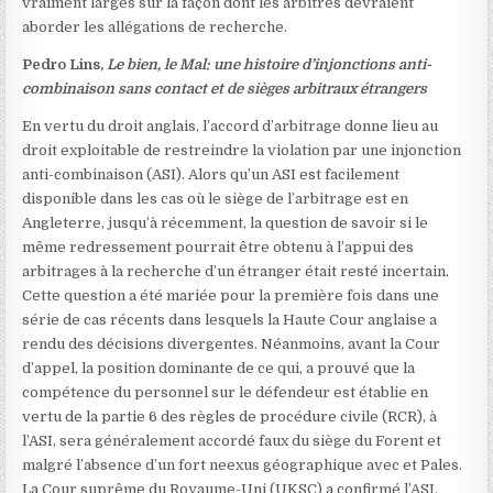
vraiment larges sur la façon dont les arbitres devraient
aborder les allégations de recherche.
Pedro Lins,
Le bien, le Mal: ​​une histoire d’injonctions anti-
combinaison sans contact et de sièges arbitraux étrangers
En vertu du droit anglais, l’accord d’arbitrage donne lieu au
droit exploitable de restreindre la violation par une injonction
anti-combinaison (ASI). Alors qu’un ASI est facilement
disponible dans les cas où le siège de l’arbitrage est en
Angleterre, jusqu’à récemment, la question de savoir si le
même redressement pourrait être obtenu à l’appui des
arbitrages à la recherche d’un étranger était resté incertain.
Cette question a été mariée pour la première fois dans une
série de cas récents dans lesquels la Haute Cour anglaise a
rendu des décisions divergentes. Néanmoins, avant la Cour
d’appel, la position dominante de ce qui, a prouvé que la
compétence du personnel sur le défendeur est établie en
vertu de la partie 6 des règles de procédure civile (RCR), à
l’ASI, sera généralement accordé faux du siège du Forent et
malgré l’absence d’un fort neexus géographique avec et Pales.
La Cour suprême du Royaume-Uni (UKSC) a confirmé l’ASI,