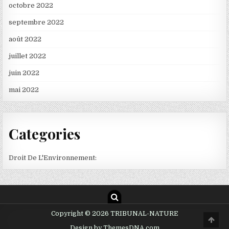
octobre 2022
septembre 2022
août 2022
juillet 2022
juin 2022
mai 2022
Categories
Droit De L'Environnement:
Copyright © 2026 TRIBUNAL-NATURE
Scro
to
Design by ThemesDNA.com