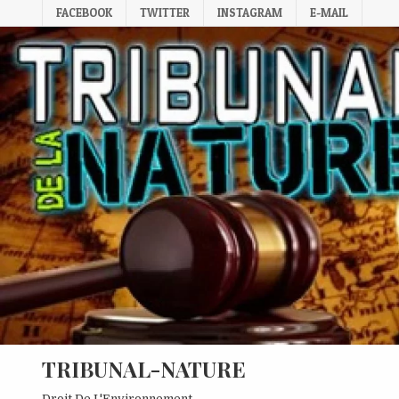
Skip
FACEBOOK
TWITTER
INSTAGRAM
E-MAIL
to
content
TRIBUNAL-NATURE
Droit De L'Environnement.