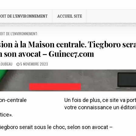
OIT DE L’ENVIRONNEMENT
ACCUEIL SITE
STED
OIT DE L'ENVIRONNEMENT:
sion à la Maison centrale. Tiegboro sera
on son avocat – Guinee7.com
PUBLISHED
 LOUBEAU
5 NOVEMBRE 2023
DATE:
Un fois de plus, ce site va por
votre connaissance un éditori
tice».
 Tiegboro serait sous le choc, selon son avocat –