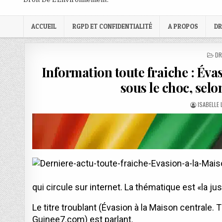
ACCUEIL
RGPD ET CONFIDENTIALITÉ
A PROPOS
DR
PO
DR
IN
Information toute fraiche : Éva
sous le choc, sel
AUTHOR:
ISABELLE
qui circule sur internet. La thématique est «la jus
Le titre troublant (Évasion à la Maison centrale.
Guinee7.com) est parlant.