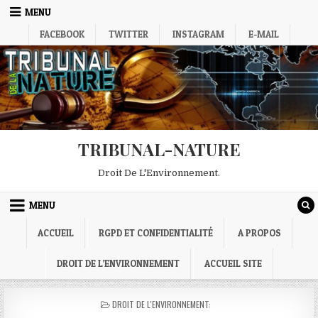
Skip
MENU
to
FACEBOOK
TWITTER
INSTAGRAM
E-MAIL
content
TRIBUNAL-NATURE
Droit De L'Environnement.
MENU
ACCUEIL
RGPD ET CONFIDENTIALITÉ
A PROPOS
DROIT DE L’ENVIRONNEMENT
ACCUEIL SITE
POSTED
DROIT DE L'ENVIRONNEMENT:
IN