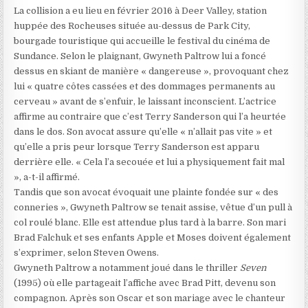
La collision a eu lieu en février 2016 à Deer Valley, station
huppée des Rocheuses située au-dessus de Park City,
bourgade touristique qui accueille le festival du cinéma de
Sundance. Selon le plaignant, Gwyneth Paltrow lui a foncé
dessus en skiant de manière « dangereuse », provoquant chez
lui « quatre côtes cassées et des dommages permanents au
cerveau » avant de s’enfuir, le laissant inconscient. L’actrice
affirme au contraire que c’est Terry Sanderson qui l’a heurtée
dans le dos. Son avocat assure qu’elle « n’allait pas vite » et
qu’elle a pris peur lorsque Terry Sanderson est apparu
derrière elle. « Cela l’a secouée et lui a physiquement fait mal
», a-t-il affirmé.
Tandis que son avocat évoquait une plainte fondée sur « des
conneries », Gwyneth Paltrow se tenait assise, vêtue d’un pull à
col roulé blanc. Elle est attendue plus tard à la barre. Son mari
Brad Falchuk et ses enfants Apple et Moses doivent également
s’exprimer, selon Steven Owens.
Gwyneth Paltrow a notamment joué dans le thriller
Seven
(1995) où elle partageait l’affiche avec Brad Pitt, devenu son
compagnon. Après son Oscar et son mariage avec le chanteur