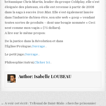
britannique Chris Martin, leader du groupe Coldplay, elle s’est
éloignée des plateaux, où elle est revenue à partir de 2008
dans la saga à succès
Iron Man
. Elle s’est également lancée
dans l’industrie du bien-être, son site web « goop » vendant
toutes sortes de produits – dont une bougie nommée « Ceci
sent comme mon vagin » (75 dollars).
A lire sur le même propos:
De la justice dans la Révolution et dans
l’Église/Prologue,
Ouvrage
.
Le petit juge,
Ouvrage
.
Philosophie/Autrui,
Clicker Ici
.
Author:
Isabelle LOUBEAU
Navigation
← A voir cet écrit : Tribunal de Saint-Malo : cherche prisonnier