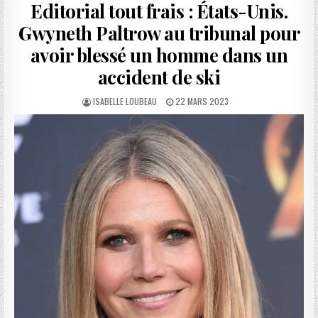
Editorial tout frais : États-Unis.
Gwyneth Paltrow au tribunal pour
avoir blessé un homme dans un
accident de ski
AUTHOR:
PUBLISHED
ISABELLE LOUBEAU
22 MARS 2023
DATE: