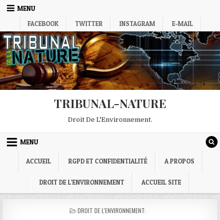
Skip
MENU
to
FACEBOOK
TWITTER
INSTAGRAM
E-MAIL
content
TRIBUNAL-NATURE
Droit De L'Environnement.
MENU
ACCUEIL
RGPD ET CONFIDENTIALITÉ
A PROPOS
DROIT DE L’ENVIRONNEMENT
ACCUEIL SITE
POSTED
DROIT DE L'ENVIRONNEMENT:
IN