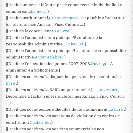
|{Droit commercial/L’entreprise commerciale individuelle/Le
commerçant,
Le livre
.}
|{Droit constitutionnel,
(la couverture)
. Disponible à l’achat sur
les plateformes Amazon, Fnac, Cultura ….}
|{Droit de la concurrence,
Le livre
.}
|{Droit de l’administration publique/Évolution de la
responsabilité administrative,
Clicker Ici
.}
|{Droit de l’administration publique/La notion de responsabilité
administrative,
A voir et à lire.
.}
|{Droit de l’exécution des peines 2007-2008,
Ouvrage
. A
emprunter en bibliothèque.}
|{Droit des sociétés/La disparition par voie de dissolution,
Le
livre
.}
|{Droit des sociétés/La SARL unipersonnelle,
(la couverture)
.
Disponible à l’achat sur les plateformes Amazon, Fnac, Cultura
….}
|{Droit des sociétés/Les difficultés de fonctionnement,
Le livre
.}
|{Droit des sociétés/Les sanctions de violation des règles de
constitution,
Clicker Ici
.}
|{Droit des sociétés/Les sociétés commerciales non