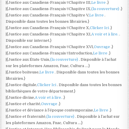
|{Justice aux Canadiens-Français !/Chapitre III,
Le livre
.}
|{Justice aux Canadiens-Français !/Chapitre IX,
(la couverture)
.}
|{Justice aux Canadiens-Français !/Chapitre V,
Le livre
.
Disponible dans toutes les bonnes librairies.}
|{Justice aux Canadiens-Français !/Chapitre X,
Clicker Ici
.}
|{Justice aux Canadiens-Français !/Chapitre XI,
A voir et à lire.
.
Disponible sur internet.}
|{Justice aux Canadiens-Français !/Chapitre XVI,
Ouvrage
.}
|{Justice aux Canadiens-Français !/Introduction,
Le livre
.}
|{Justice aux États-Unis,
(la couverture)
. Disponible à l’achat
sur les plateformes Amazon, Fnac, Cultura ….}
|{Justice boiteuse,
Le livre
. Disponible dans toutes les bonnes
librairies.}
|{Justice digitale,
Clicker Ici
. Disponible dans toutes les bonnes
bibliothèques de votre département.}
|{Justice divine,
A voir et à lire.
.}
|{Justice et charité,
Ouvrage
.}
|{Justice et déviance à l’époque contemporaine,
Le livre
.}
|{Justice et fraternité,
(la couverture)
. Disponible à l’achat sur
les plateformes Amazon, Fnac, Cultura ….}