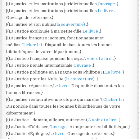
|{La justice et les institutions juridictionnelles,
Ouvrage
.}
|{La justice et les institutions juridictionnelles,
Le livre
.
Ouvrage de référence.}
|{La justice et son public,
(la couverture)
.}
|{La Justice expliquée à ma petite-fille,
Le livre
.}
|{La justice française : acteurs, fonctionnement et
médias,
Clicker Ici
. Disponible dans toutes les bonnes
bibliothèques de votre département.}
|{La Justice française pendant le siège,
A voir et à lire.
.}
|{La Justice pénale internationale,
Ouvrage
.}
|{La Justice politique en Espagne sous Philippe II,
Le livre
.}
|{La Justice pour les Nuls, 3e,
(la couverture)
.}
|{La justice réparatrice,
Le livre
. Disponible dans toutes les
bonnes librairies.}
|{La justice restaurative une utopie qui marche ?,
Clicker Ici
.
Disponible dans toutes les bonnes bibliothèques de votre
département.}
|{La Justice… demain, ailleurs, autrement,
A voir et à lire.
.}
|{La Justice/Dédicace,
Ouvrage
. A emprunter en bibliothèque.}
|{La Justice/Épilogue,
Le livre
. Ouvrage de référence.}