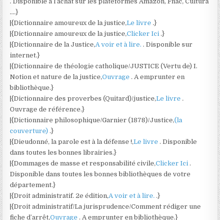
. Disponible à l’achat sur les plateformes Amazon, Fnac, Cultura
….}
|{Dictionnaire amoureux de la justice,
Le livre
.}
|{Dictionnaire amoureux de la justice,
Clicker Ici
.}
|{Dictionnaire de la Justice,
A voir et à lire.
. Disponible sur
internet.}
|{Dictionnaire de théologie catholique/JUSTICE (Vertu de) I.
Notion et nature de la justice,
Ouvrage
. A emprunter en
bibliothèque.}
|{Dictionnaire des proverbes (Quitard)/justice,
Le livre
.
Ouvrage de référence.}
|{Dictionnaire philosophique/Garnier (1878)/Justice,
(la
couverture)
.}
|{Dieudonné, la parole est à la défense !,
Le livre
. Disponible
dans toutes les bonnes librairies.}
|{Dommages de masse et responsabilité civile,
Clicker Ici
.
Disponible dans toutes les bonnes bibliothèques de votre
département.}
|{Droit administratif. 2e édition,
A voir et à lire.
.}
|{Droit administratif/La jurisprudence/Comment rédiger une
fiche d’arrêt,
Ouvrage
. A emprunter en bibliothèque.}