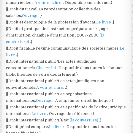
immatriculées,
A voir et à lire.
. Disponible sur internet.}
|{Droit du travail/La représentation collective des
salariés,
Ouvrage
.}
|{Droit et déontologie de la profession d’avocat,
Le livre
.}
|{Droit et pratique de l’instruction préparatoire : juge
d’instruction, chambre d’instruction : 2007-2008,
(la
couverture)
.}
|{Droit fiscal/Le régime communautaire des sociétés mères,
Le
livre
.}
|{Droit international public/Les actes juridiques
conventionnels,
Clicker Ici
. Disponible dans toutes les bonnes
bibliothèques de votre département.}
|{Droit international public/Les actes juridiques non
conventionnels,
A voir et à lire.
.}
|{Droit international public/Les organisations
internationales,
Ouvrage
. A emprunter en bibliothèque.}
|{Droit international public/Les spécificités de l’ordre juridique
international,
Le livre
. Ouvrage de référence.}
|{Droit international public/L’État,
(la couverture)
.}
|{Droit pénal comparé,
Le livre
. Disponible dans toutes les