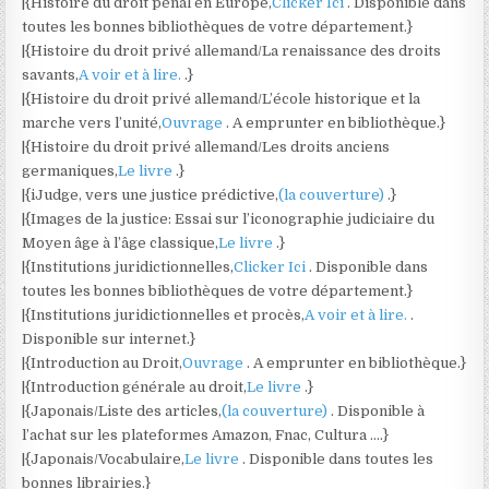
|{Histoire du droit pénal en Europe,
Clicker Ici
. Disponible dans
toutes les bonnes bibliothèques de votre département.}
|{Histoire du droit privé allemand/La renaissance des droits
savants,
A voir et à lire.
.}
|{Histoire du droit privé allemand/L’école historique et la
marche vers l’unité,
Ouvrage
. A emprunter en bibliothèque.}
|{Histoire du droit privé allemand/Les droits anciens
germaniques,
Le livre
.}
|{iJudge, vers une justice prédictive,
(la couverture)
.}
|{Images de la justice: Essai sur l’iconographie judiciaire du
Moyen âge à l’âge classique,
Le livre
.}
|{Institutions juridictionnelles,
Clicker Ici
. Disponible dans
toutes les bonnes bibliothèques de votre département.}
|{Institutions juridictionnelles et procès,
A voir et à lire.
.
Disponible sur internet.}
|{Introduction au Droit,
Ouvrage
. A emprunter en bibliothèque.}
|{Introduction générale au droit,
Le livre
.}
|{Japonais/Liste des articles,
(la couverture)
. Disponible à
l’achat sur les plateformes Amazon, Fnac, Cultura ….}
|{Japonais/Vocabulaire,
Le livre
. Disponible dans toutes les
bonnes librairies.}