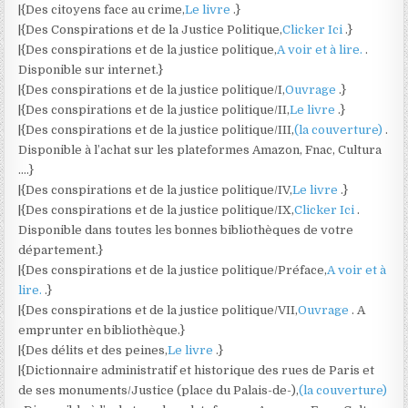
|{Des citoyens face au crime,
Le livre
.}
|{Des Conspirations et de la Justice Politique,
Clicker Ici
.}
|{Des conspirations et de la justice politique,
A voir et à lire.
.
Disponible sur internet.}
|{Des conspirations et de la justice politique/I,
Ouvrage
.}
|{Des conspirations et de la justice politique/II,
Le livre
.}
|{Des conspirations et de la justice politique/III,
(la couverture)
.
Disponible à l’achat sur les plateformes Amazon, Fnac, Cultura
….}
|{Des conspirations et de la justice politique/IV,
Le livre
.}
|{Des conspirations et de la justice politique/IX,
Clicker Ici
.
Disponible dans toutes les bonnes bibliothèques de votre
département.}
|{Des conspirations et de la justice politique/Préface,
A voir et à
lire.
.}
|{Des conspirations et de la justice politique/VII,
Ouvrage
. A
emprunter en bibliothèque.}
|{Des délits et des peines,
Le livre
.}
|{Dictionnaire administratif et historique des rues de Paris et
de ses monuments/Justice (place du Palais-de-),
(la couverture)