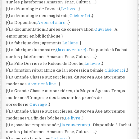
sur les plateformes Amazon, Fnac, Cultura ….}
|{La déontologie de l’avocat,
Le livre
.}
|{La déontologie des magistrats,
Clicker Ici
.}
|{La Déposition,
A voir et à lire.
.}
|{La documentation/Durées de conservation,
Ouvrage
. A
emprunter en bibliothèque.}
|{La fabrique des jugements,
Le livre
.}
|{La fabrique du monstre,
(la couverture)
. Disponible à l’achat
sur les plateformes Amazon, Fnac, Cultura ….}
|{La Fille Derrière le Rideau de Douche,
Le livre
.}
|{La fonction réparatrice de la répression pénale,
Clicker Ici
.}
|{La Grande Chasse aux sorcières, du Moyen Âge aux Temps
modernes,
A voir et à lire.
.}
|{La Grande Chasse aux sorcières, du Moyen Âge aux Temps
modernes/L’emprise des laïcs sur les procès de
sorcellerie,
Ouvrage
.}
|{La Grande Chasse aux sorcières, du Moyen Âge aux Temps
modernes/La fin des bûchers,
Le livre
.}
|{La josacine empoisonnée,
(la couverture)
. Disponible à l’achat
sur les plateformes Amazon, Fnac, Cultura ….}
|{La juge de trente ans,
Le livre
.}