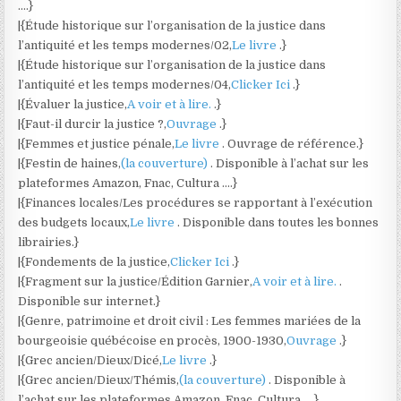
….}
|{Étude historique sur l’organisation de la justice dans
l’antiquité et les temps modernes/02,
Le livre
.}
|{Étude historique sur l’organisation de la justice dans
l’antiquité et les temps modernes/04,
Clicker Ici
.}
|{Évaluer la justice,
A voir et à lire.
.}
|{Faut-il durcir la justice ?,
Ouvrage
.}
|{Femmes et justice pénale,
Le livre
. Ouvrage de référence.}
|{Festin de haines,
(la couverture)
. Disponible à l’achat sur les
plateformes Amazon, Fnac, Cultura ….}
|{Finances locales/Les procédures se rapportant à l’exécution
des budgets locaux,
Le livre
. Disponible dans toutes les bonnes
librairies.}
|{Fondements de la justice,
Clicker Ici
.}
|{Fragment sur la justice/Édition Garnier,
A voir et à lire.
.
Disponible sur internet.}
|{Genre, patrimoine et droit civil : Les femmes mariées de la
bourgeoisie québécoise en procès, 1900-1930,
Ouvrage
.}
|{Grec ancien/Dieux/Dicé,
Le livre
.}
|{Grec ancien/Dieux/Thémis,
(la couverture)
. Disponible à
l’achat sur les plateformes Amazon, Fnac, Cultura ….}