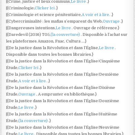
|{Crime, justice et lieux communs,
Le livre
.}
|{Criminologie,
Clicker Ici
.}
|{Criminologie et science pénitentiaire,
A voir et à lire.
.}
|{Cybercriminalité : les mafias s’emparent du Web,
Ouvrage
.}
|{Dangereuses intentions,
Le livre
. Ouvrage de référence.}
|{Daredevil (2016) T05,
(la couverture)
. Disponible à l’achat sur
les plateformes Amazon, Fnac, Cultura ….}
|{De la justice dans la Révolution et dans l’Église,
Le livre
.
Disponible dans toutes les bonnes librairies.}
|{De la justice dans la Révolution et dans l’Église/Cinquième
Étude,
Clicker Ici
.}
|{De la justice dans la Révolution et dans l’Église/Deuxième
Étude,
A voir et à lire.
.}
|{De la justice dans la Révolution et dans l’Église/Dixième
Étude,
Ouvrage
. A emprunter en bibliothèque.}
|{De la justice dans la Révolution et dans l’Église/Douzième
Étude,
Le livre
.}
|{De la justice dans la Révolution et dans l’Église/Huitième
Étude,
(la couverture)
.}
|{De la justice dans la Révolution et dans l’Église/Neuvième
Étude,
Le livre
. Disponible dans toutes les bonnes librairies.}