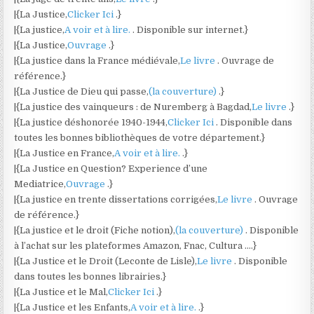
|{La Justice,
Clicker Ici
.}
|{La justice,
A voir et à lire.
. Disponible sur internet.}
|{La Justice,
Ouvrage
.}
|{La justice dans la France médiévale,
Le livre
. Ouvrage de
référence.}
|{La Justice de Dieu qui passe,
(la couverture)
.}
|{La justice des vainqueurs : de Nuremberg à Bagdad,
Le livre
.}
|{La justice déshonorée 1940-1944,
Clicker Ici
. Disponible dans
toutes les bonnes bibliothèques de votre département.}
|{La Justice en France,
A voir et à lire.
.}
|{La Justice en Question? Experience d’une
Mediatrice,
Ouvrage
.}
|{La justice en trente dissertations corrigées,
Le livre
. Ouvrage
de référence.}
|{La justice et le droit (Fiche notion),
(la couverture)
. Disponible
à l’achat sur les plateformes Amazon, Fnac, Cultura ….}
|{La Justice et le Droit (Leconte de Lisle),
Le livre
. Disponible
dans toutes les bonnes librairies.}
|{La Justice et le Mal,
Clicker Ici
.}
|{La Justice et les Enfants,
A voir et à lire.
.}