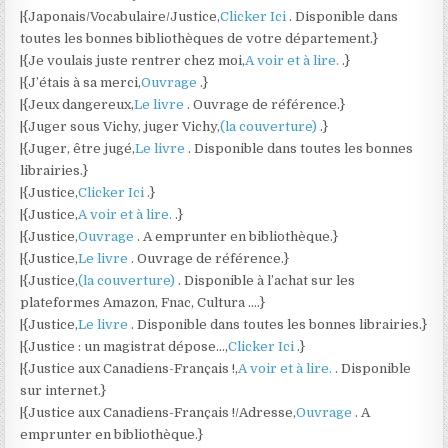
|{Japonais/Vocabulaire/Justice,
Clicker Ici
. Disponible dans
toutes les bonnes bibliothèques de votre département.}
|{Je voulais juste rentrer chez moi,
A voir et à lire.
.}
|{J’étais à sa merci,
Ouvrage
.}
|{Jeux dangereux,
Le livre
. Ouvrage de référence.}
|{Juger sous Vichy, juger Vichy,
(la couverture)
.}
|{Juger, être jugé,
Le livre
. Disponible dans toutes les bonnes
librairies.}
|{Justice,
Clicker Ici
.}
|{Justice,
A voir et à lire.
.}
|{Justice,
Ouvrage
. A emprunter en bibliothèque.}
|{Justice,
Le livre
. Ouvrage de référence.}
|{Justice,
(la couverture)
. Disponible à l’achat sur les
plateformes Amazon, Fnac, Cultura ….}
|{Justice,
Le livre
. Disponible dans toutes les bonnes librairies.}
|{Justice : un magistrat dépose…,
Clicker Ici
.}
|{Justice aux Canadiens-Français !,
A voir et à lire.
. Disponible
sur internet.}
|{Justice aux Canadiens-Français !/Adresse,
Ouvrage
. A
emprunter en bibliothèque.}