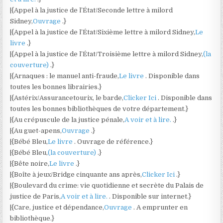
|{Appel à la justice de l’État/Seconde lettre à milord
Sidney,
Ouvrage
.}
|{Appel à la justice de l’État/Sixième lettre à milord Sidney,
Le
livre
.}
|{Appel à la justice de l’État/Troisième lettre à milord Sidney,
(la
couverture)
.}
|{Arnaques : le manuel anti-fraude,
Le livre
. Disponible dans
toutes les bonnes librairies.}
|{Astérix/Assurancetourix, le barde,
Clicker Ici
. Disponible dans
toutes les bonnes bibliothèques de votre département.}
|{Au crépuscule de la justice pénale,
A voir et à lire.
.}
|{Au guet-apens,
Ouvrage
.}
|{Bébé Bleu,
Le livre
. Ouvrage de référence.}
|{Bébé Bleu,
(la couverture)
.}
|{Bête noire,
Le livre
.}
|{Boîte à jeux/Bridge cinquante ans après,
Clicker Ici
.}
|{Boulevard du crime: vie quotidienne et secrète du Palais de
justice de Paris,
A voir et à lire.
. Disponible sur internet.}
|{Care, justice et dépendance,
Ouvrage
. A emprunter en
bibliothèque.}