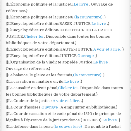
|{L’Économie politique et la justice/1,
Le livre
. Ouvrage de
référence.}
|{L’Économie politique et la justice/3,
(la couverture)
.}
|{L’Encyclopédie/1re édition/BASSE-JUSTICE,
Le livre
.}
|{L’Encyclopédie/1re édition/EXÉCUTEUR DE LA HAUTE
JUSTICE,
Clicker Ici
. Disponible dans toutes les bonnes
bibliothèques de votre département.}
|{L’Encyclopédie/1re édition/HAUTE-JUSTICE,
A voir et à lire.
.}
|{L’Encyclopédie/1re édition/JUSTICE,
Ouvrage
.}
|{L’Organisation de la Vindicte appelée Justice,
Le livre
.
Ouvrage de référence.}
|{La balance, le glaive et les fourmis,
(la couverture)
.}
|{La cassation en matière civile,
Le livre
.}
|{La causalité en droit pénal,
Clicker Ici
. Disponible dans toutes
les bonnes bibliothèques de votre département.}
|{La Couleur de la justice,
A voir et à lire.
.}
|{La Cour d’assises,
Ouvrage
. A emprunter en bibliothèque.}
|{La Cour de cassation et le code pénal de 1810 : le principe de
légalité à l’épreuve de la jurisprudence (1811-1863),
Le livre
.}
|{La défense dans la peau,
(la couverture)
. Disponible à l’achat