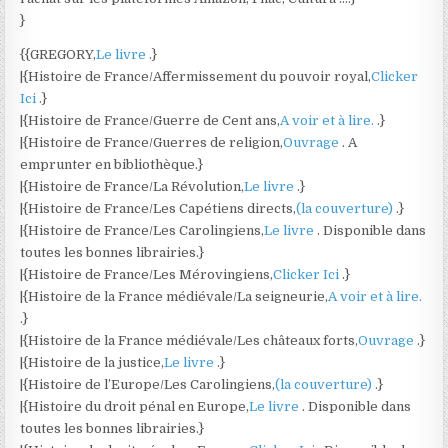
}
{{GREGORY,
Le livre
.}
|{Histoire de France/Affermissement du pouvoir royal,
Clicker
Ici
.}
|{Histoire de France/Guerre de Cent ans,
A voir et à lire.
.}
|{Histoire de France/Guerres de religion,
Ouvrage
. A
emprunter en bibliothèque.}
|{Histoire de France/La Révolution,
Le livre
.}
|{Histoire de France/Les Capétiens directs,
(la couverture)
.}
|{Histoire de France/Les Carolingiens,
Le livre
. Disponible dans
toutes les bonnes librairies.}
|{Histoire de France/Les Mérovingiens,
Clicker Ici
.}
|{Histoire de la France médiévale/La seigneurie,
A voir et à lire.
.}
|{Histoire de la France médiévale/Les châteaux forts,
Ouvrage
.}
|{Histoire de la justice,
Le livre
.}
|{Histoire de l’Europe/Les Carolingiens,
(la couverture)
.}
|{Histoire du droit pénal en Europe,
Le livre
. Disponible dans
toutes les bonnes librairies.}