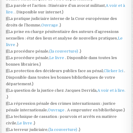
|{La parole et l’action : Itinéraire d’un avocat militant,
A voir et à
lire.
. Disponible sur internet.}
|{La pratique judiciaire interne de la Cour européenne des
droits de l’homme,
Ouvrage
.}
|{La prise en charge pénitentiaire des auteurs d’agressions
sexuelles : état des lieux et analyse de nouvelles pratiques,
Le
livre
.}
|{La procédure pénale,
(la couverture)
.}
|{La procédure pénale,
Le livre
. Disponible dans toutes les
bonnes librairies.}
|{La protection des décideurs publics face au pénal,
Clicker Ici
.
Disponible dans toutes les bonnes bibliothèques de votre
département.}
|{La question de la justice chez Jacques Derrida,
A voir et à lire.
.}
|{La répression pénale des crimes internationaux : justice
pénale internationale,
Ouvrage
. A emprunter en bibliothèque.}
|{La technique de cassation : pourvois et arrêts en matière
civile,
Le livre
.}
|{La terreur judiciaire,
(la couverture)
.}