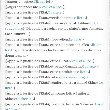
|{Amour et justice,
Clicker Ici
.}
|{Angel est innocente,
A voir et à lire.
.}
|{Appel à la justice de l’État,
Ouvrage
.}
|{Appel à la justice de l’État/Avertissement,
Le livre
.}
|{Appel à la justice de l’État/Épitre au général Haldimand,
(la
couverture)
. Disponible à l’achat sur les plateformes Amazon,
Fnac, Cultura ….}
|{Appel à la justice de l’État/Introduction,
Le livre
.}
|{Appel à la justice de l’État/Lettre au prince de Galles,
Clicker
Ici
. Disponible dans toutes les bonnes bibliothèques de votre
département.}
|{Appel à la justice de l’État/Lettre au roi,
A voir et à lire.
.}
|{Appel à la justice de l’État/Lettre aux Canadiens,
Ouvrage
.}
|{Appel à la justice de l’État/Lettre circulaire,
Le livre
.}
|{Appel à la justice de l’État/Préface,
(la couverture)
.}
|{Appel à la justice de l’État/Première lettre à milord Sidney,
Le
livre
.}
|{Appel à la justice de l’État/Quatrième lettre à milord
Sidney,
Clicker Ici
.}
|{Appel à la justice de l’État/Questions du baron Masères,
A voir
et à lire.
.}