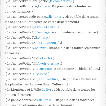
|{La Justice/Premiere partie,
(la couverture)
.}
|{La Justice/Prologue,
Le livre
. Disponible dans toutes les
bonnes librairies.}
|{La Justice/Seconde partie,
Clicker Ici
. Disponible dans toutes
les bonnes bibliothèques de votre département.}
|{La Justice/Veille I,
A voir et à lire.
.}
|{La Justice/Veille III,
Ouvrage
. A emprunter en bibliothèque.}
|{La Justice/Veille IV,
Le livre
.}
|{La Justice/Veille IX,
(la couverture)
.}
|{La Justice/Veille V,
Le livre
. Disponible dans toutes les bonnes
librairies.}
|{La Justice/Veille VI,
Clicker Ici
.}
|{La Justice/Veille VII,
A voir et à lire.
.}
|{La Justice/Veille VIII,
Ouvrage
. A emprunter en bibliothèque.}
|{La Justice/Veille X,
Le livre
.}
|{La Justice/Veille XI,
(la couverture)
. Disponible à l’achat sur
les plateformes Amazon, Fnac, Cultura ….}
|{La Menteuse et la Ville,
Le livre
. Disponible dans toutes les
bonnes librairies.}
|{La parole contraire,
Clicker Ici
. Disponible dans toutes les
bonnes bibliothèques de votre département.}