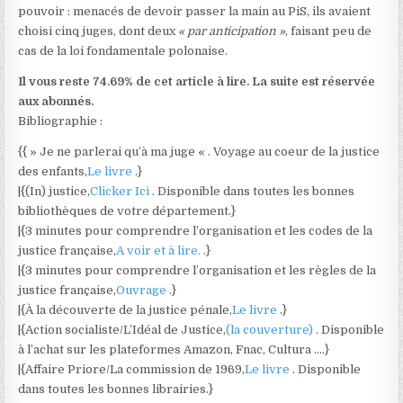
pouvoir : menacés de devoir passer la main au PiS,
ils avaient
choisi cinq juges, dont deux
« par anticipation »
, faisant peu de
cas de la loi fondamentale polonaise.
Il vous reste 74.69% de cet article à lire. La suite est réservée
aux abonnés.
Bibliographie :
{{ » Je ne parlerai qu’à ma juge « . Voyage au coeur de la justice
des enfants,
Le livre
.}
|{(In) justice,
Clicker Ici
. Disponible dans toutes les bonnes
bibliothèques de votre département.}
|{3 minutes pour comprendre l’organisation et les codes de la
justice française,
A voir et à lire.
.}
|{3 minutes pour comprendre l’organisation et les règles de la
justice française,
Ouvrage
.}
|{À la découverte de la justice pénale,
Le livre
.}
|{Action socialiste/L’Idéal de Justice,
(la couverture)
. Disponible
à l’achat sur les plateformes Amazon, Fnac, Cultura ….}
|{Affaire Priore/La commission de 1969,
Le livre
. Disponible
dans toutes les bonnes librairies.}