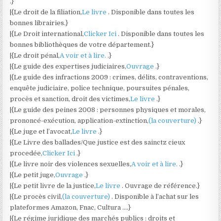
.}
|{Le droit de la filiation,
Le livre
. Disponible dans toutes les
bonnes librairies.}
|{Le Droit international,
Clicker Ici
. Disponible dans toutes les
bonnes bibliothèques de votre département.}
|{Le droit pénal,
A voir et à lire.
.}
|{Le guide des expertises judiciaires,
Ouvrage
.}
|{Le guide des infractions 2009 : crimes, délits, contraventions,
enquête judiciaire, police technique, poursuites pénales,
procès et sanction, droit des victimes,
Le livre
.}
|{Le guide des peines 2008 : personnes physiques et morales,
prononcé-exécution, application-extinction,
(la couverture)
.}
|{Le juge et l’avocat,
Le livre
.}
|{Le Livre des ballades/Que justice est des sainctz cieux
procedée,
Clicker Ici
.}
|{Le livre noir des violences sexuelles,
A voir et à lire.
.}
|{Le petit juge,
Ouvrage
.}
|{Le petit livre de la justice,
Le livre
. Ouvrage de référence.}
|{Le procès civil,
(la couverture)
. Disponible à l’achat sur les
plateformes Amazon, Fnac, Cultura ….}
|{Le régime juridique des marchés publics : droits et