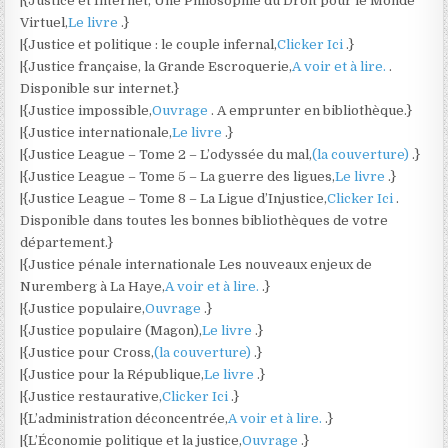
|{Justice et Internet, Une Philosophie du Droit pour le Monde
Virtuel,
Le livre
.}
|{Justice et politique : le couple infernal,
Clicker Ici
.}
|{Justice française, la Grande Escroquerie,
A voir et à lire.
.
Disponible sur internet.}
|{Justice impossible,
Ouvrage
. A emprunter en bibliothèque.}
|{Justice internationale,
Le livre
.}
|{Justice League – Tome 2 – L’odyssée du mal,
(la couverture)
.}
|{Justice League – Tome 5 – La guerre des ligues,
Le livre
.}
|{Justice League – Tome 8 – La Ligue d’Injustice,
Clicker Ici
.
Disponible dans toutes les bonnes bibliothèques de votre
département.}
|{Justice pénale internationale Les nouveaux enjeux de
Nuremberg à La Haye,
A voir et à lire.
.}
|{Justice populaire,
Ouvrage
.}
|{Justice populaire (Magon),
Le livre
.}
|{Justice pour Cross,
(la couverture)
.}
|{Justice pour la République,
Le livre
.}
|{Justice restaurative,
Clicker Ici
.}
|{L’administration déconcentrée,
A voir et à lire.
.}
|{L’Économie politique et la justice,
Ouvrage
.}