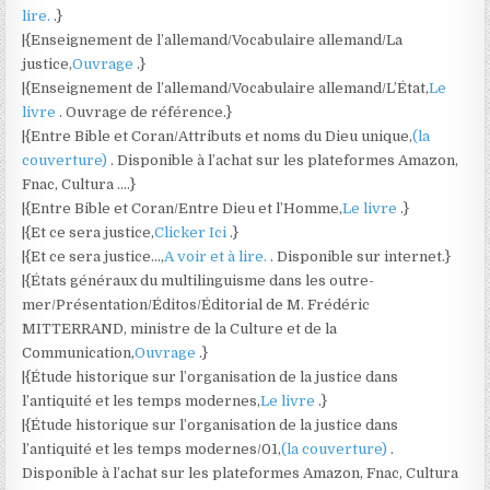
lire.
.}
|{Enseignement de l’allemand/Vocabulaire allemand/La
justice,
Ouvrage
.}
|{Enseignement de l’allemand/Vocabulaire allemand/L’État,
Le
livre
. Ouvrage de référence.}
|{Entre Bible et Coran/Attributs et noms du Dieu unique,
(la
couverture)
. Disponible à l’achat sur les plateformes Amazon,
Fnac, Cultura ….}
|{Entre Bible et Coran/Entre Dieu et l’Homme,
Le livre
.}
|{Et ce sera justice,
Clicker Ici
.}
|{Et ce sera justice…,
A voir et à lire.
. Disponible sur internet.}
|{États généraux du multilinguisme dans les outre-
mer/Présentation/Éditos/Éditorial de M. Frédéric
MITTERRAND, ministre de la Culture et de la
Communication,
Ouvrage
.}
|{Étude historique sur l’organisation de la justice dans
l’antiquité et les temps modernes,
Le livre
.}
|{Étude historique sur l’organisation de la justice dans
l’antiquité et les temps modernes/01,
(la couverture)
.
Disponible à l’achat sur les plateformes Amazon, Fnac, Cultura