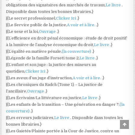
obligations des signataires des marchés de travaux,
Le livre
.
Disponible dans toutes les bonnes librairies.}
|{Le secret professionnel,
Clicker Ici
.}
|{Le Service public de la justice,
A voir et à lire.
.}
|{Le sexe et la loi,
Ouvrage
.}
|{L’efficience en droit pénal économique : étude de droit positif
à la lumière de l’analyse économique du droit,
Le livre
.}
|{L’égalité en matière pénale,
(la couverture)
.}
|{Légende de la famille Forseti tome 2,
Le livre
.}
|{L’enfant et son juge : la justice des mineurs au
quotidien,
Clicker Ici
.}
|{Les aveux d’un juge d’instruction,
A voir et à lire.
.}
|{Les chroniques du Radch (Tome 1) – La justice de
l’ancillaire,
Ouvrage
.}
|{Les Écrivains/La littérature en justice,
Le livre
.}
|{Les enfants de la transition – Une génération en danger ?,
(la
couverture)
.}
|{Les erreurs judiciaires,
Le livre
. Disponible dans toutes les
Scro
bonnes librairies.}
to
|{Les Gaietés/Plainte portée à la Cour de Justice, contre un
Top