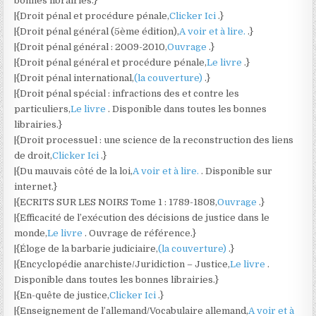
bonnes librairies.}
|{Droit pénal et procédure pénale,
Clicker Ici
.}
|{Droit pénal général (5ème édition),
A voir et à lire.
.}
|{Droit pénal général : 2009-2010,
Ouvrage
.}
|{Droit pénal général et procédure pénale,
Le livre
.}
|{Droit pénal international,
(la couverture)
.}
|{Droit pénal spécial : infractions des et contre les
particuliers,
Le livre
. Disponible dans toutes les bonnes
librairies.}
|{Droit processuel : une science de la reconstruction des liens
de droit,
Clicker Ici
.}
|{Du mauvais côté de la loi,
A voir et à lire.
. Disponible sur
internet.}
|{ECRITS SUR LES NOIRS Tome 1 : 1789-1808,
Ouvrage
.}
|{Efficacité de l’exécution des décisions de justice dans le
monde,
Le livre
. Ouvrage de référence.}
|{Éloge de la barbarie judiciaire,
(la couverture)
.}
|{Encyclopédie anarchiste/Juridiction – Justice,
Le livre
.
Disponible dans toutes les bonnes librairies.}
|{En-quête de justice,
Clicker Ici
.}
|{Enseignement de l’allemand/Vocabulaire allemand,
A voir et à