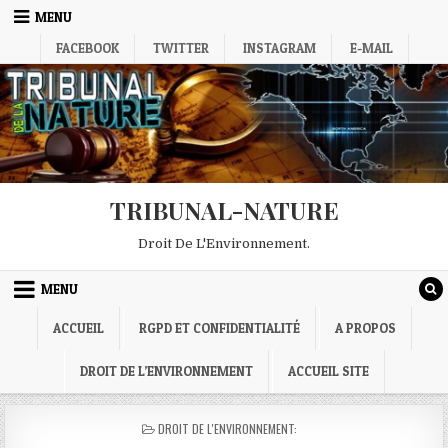
Skip
MENU
to
FACEBOOK
TWITTER
INSTAGRAM
E-MAIL
content
TRIBUNAL-NATURE
Droit De L'Environnement.
MENU
ACCUEIL
RGPD ET CONFIDENTIALITÉ
A PROPOS
DROIT DE L’ENVIRONNEMENT
ACCUEIL SITE
POSTED
DROIT DE L'ENVIRONNEMENT:
IN