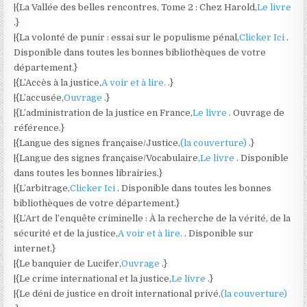
|{La Vallée des belles rencontres, Tome 2 : Chez Harold,
Le livre
.}
|{La volonté de punir : essai sur le populisme pénal,
Clicker Ici
.
Disponible dans toutes les bonnes bibliothèques de votre
département.}
|{L’Accès à la justice,
A voir et à lire.
.}
|{L’accusée,
Ouvrage
.}
|{L’administration de la justice en France,
Le livre
. Ouvrage de
référence.}
|{Langue des signes française/Justice,
(la couverture)
.}
|{Langue des signes française/Vocabulaire,
Le livre
. Disponible
dans toutes les bonnes librairies.}
|{L’arbitrage,
Clicker Ici
. Disponible dans toutes les bonnes
bibliothèques de votre département.}
|{L’Art de l’enquête criminelle : À la recherche de la vérité, de la
sécurité et de la justice,
A voir et à lire.
. Disponible sur
internet.}
|{Le banquier de Lucifer,
Ouvrage
.}
|{Le crime international et la justice,
Le livre
.}
|{Le déni de justice en droit international privé,
(la couverture)