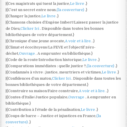
|{Ces magistrats qui tuent la justice,
Le livre
.}
|{C’est un secret entre nous,
(la couverture)
.}
|{Changer la justice,
Le livre
.}
|{Chansons choisies d’Eugène Imbert/Laissez passer la justice
de Dieu,
Clicker Ici
. Disponible dans toutes les bonnes
bibliothèques de votre département.}
|{Chronique d’une jeune avocate,
A voir et à lire.
.}
|{Climat et écocitoyens/La FEVE et l’objectif zéro-
déchet,
Ouvrage
. A emprunter en bibliothèque.}
|{Code de la route/Introduction historique,
Le livre
.}
|{Comparutions immédiates : quelle justice ?,
(la couverture)
.}
|{Condamnés à vivre : justice, meurtriers et victimes,
Le livre
.}
|{Confidences d’un maton,
Clicker Ici
. Disponible dans toutes les
bonnes bibliothèques de votre département.}
|{Construire sa maison/Faire construire,
A voir et à lire.
.}
|{Contes d’Italie/Justice populaire,
Ouvrage
. A emprunter en
bibliothèque.}
|{Contribution à l’étude de la pénalisation,
Le livre
.}
|{Coups de barre – Justice et injustices en France,
(la
couverture)
.}