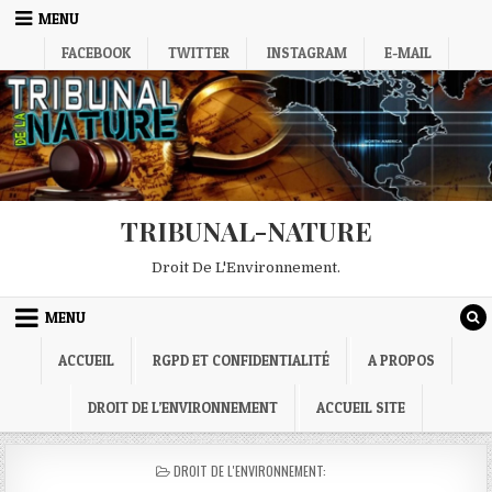
Skip
MENU
to
content
FACEBOOK
TWITTER
INSTAGRAM
E-MAIL
TRIBUNAL-NATURE
Droit De L'Environnement.
MENU
ACCUEIL
RGPD ET CONFIDENTIALITÉ
A PROPOS
DROIT DE L’ENVIRONNEMENT
ACCUEIL SITE
POSTED
DROIT DE L'ENVIRONNEMENT:
IN