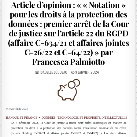
Article d’opinion : « « Notation »
pour les droits à la protection des
données : premier arrêt de la Cour
de justice sur l’article 22 du RGPD
(affaire C-634/21 et affaires jointes
C-26/22 et C-64/22) » par
Francesca Palmiotto
AUTHOR:
PUBLISHED
ISABELLE LOUBEAU
9 JANVIER 2024
DATE:
9 JANVIER 2024
BANQUE ET FINANCE
DONNÉES, TECHNOLOGIE ET PROPRIÉTÉ INTELLECTUELLE
Le 7 décembre 2023, la Cour de justice a rendu deux arrêts historiques en matière de
protection du droit à la protection des données contre l’évaluation automatisée du crédit
(Schufa Holding C-634/21 et affaires jointes C-26/22 et C-64/22). ). Les deux affaires