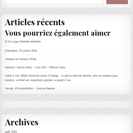
Articles récents
Vous pourriez également aimer
Il n’y a pas d’entrée similaire.
(Sarcelles): 30 juillet 2026
Attaque au couteau à Paris
(antony): Antony Haiti – Gou fyèl – Official video
Garde à vue; Bébés retrouvés morts à Orange : ce que la mère de famille, mise en examen pour
meurtre, a révélé aux enquêteurs pendant sa garde à vue
Avocat; 4% immobilier – Lons-le-Saunier
Archives
août 2026