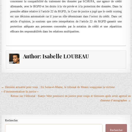
concernent la compatibilité du traitement des données par SCHUFA, une agence de crédit
allemande, avec le RGPD et les droits à la vie privée et à la protection des données. Dans la
première affaire relative à l’article 22 du RGPD, la Cour de justice a jugé que le credit scoring
est une décision automatisée car il joue un rôle déterminant dans l’octroi du crédit. Dans cet
article d’opinion, je soutiens que cette interprétation de l’article 22 du RGPD garantit une
protection adéquate aux personnes concernées par la notation de crédit et une répartition
efficace des responsabilités dans les relations multipartites.
Author:
Isabelle LOUBEAU
Navigation
← Dernière actualité pour vous : En Seine-et-Marne, le tribunal de Meaux soupçonne la victime
« d’instrumentaliser la justice »
de
Retour sur l’éditorial : Kanye West poursuivi en justice pour coups et blessures après avoir agressé un
chasseur d’autographes →
l’article
Rechercher
Rechercher