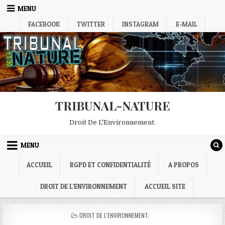
Skip
MENU
to
FACEBOOK
TWITTER
INSTAGRAM
E-MAIL
content
TRIBUNAL-NATURE
Droit De L'Environnement.
MENU
ACCUEIL
RGPD ET CONFIDENTIALITÉ
A PROPOS
DROIT DE L’ENVIRONNEMENT
ACCUEIL SITE
POSTED
DROIT DE L'ENVIRONNEMENT:
IN