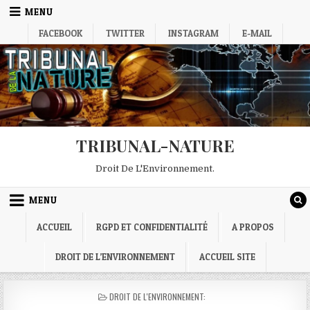
Skip
MENU
to
FACEBOOK
TWITTER
INSTAGRAM
E-MAIL
content
TRIBUNAL-NATURE
Droit De L'Environnement.
MENU
ACCUEIL
RGPD ET CONFIDENTIALITÉ
A PROPOS
DROIT DE L’ENVIRONNEMENT
ACCUEIL SITE
POSTED
DROIT DE L'ENVIRONNEMENT:
IN