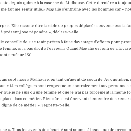
ste depuis quinze à la caserne de Mulhouse. Cette dernière a toujou
la me fait me sentir utile.» Magalie s’entraîne avec les hommes car « no
pris. Elle raconte être la cible de propos déplacés souvent sous la f
à présent j’ose répondre », déclare-t-elle.
e conseille de « se tenir prêtes à faire davantage d’efforts pour pro
e femme, on a pas droit à l’erreur.» Quand Magalie est entrée à la cas
sont neuf sur 150.
puis sept mois à Mulhouse, en tant qu’agent de sécurité. Au quotidien, 
tout. « Mes collègues sont respectueux, contrairement aux personnes 
er que je ne suis qu’une femme et que je n’ai pas forcément la même f
ma place dans ce métier. Bien sûr, c’est énervant d’entendre des rema
digne de ce métier », regrette-t-elle.
se ». Tous les agents de sécurité sont soumis à beaucoup de pressio