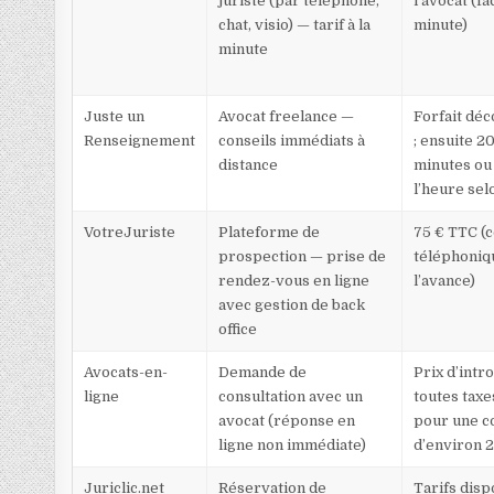
juriste (par téléphone,
l’avocat (f
chat, visio) — tarif à la
minute)
minute
Juste un
Avocat freelance —
Forfait déc
Renseignement
conseils immédiats à
; ensuite 2
distance
minutes ou
l’heure sel
VotreJuriste
Plateforme de
75 € TTC (c
prospection — prise de
téléphoniq
rendez-vous en ligne
l’avance)
avec gestion de back
office
Avocats-en-
Demande de
Prix d’intr
ligne
consultation avec un
toutes tax
avocat (réponse en
pour une c
ligne non immédiate)
d’environ 
Juriclic.net
Réservation de
Tarifs dispo