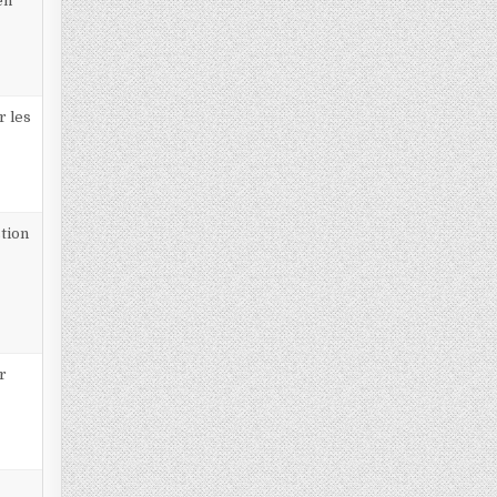
en
r les
tion
r