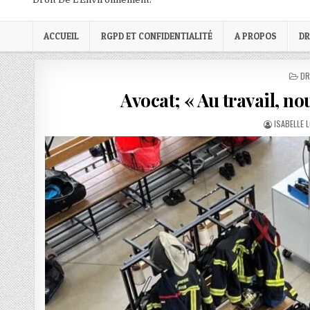
ACCUEIL
RGPD ET CONFIDENTIALITÉ
A PROPOS
DR
PO
DR
IN
Avocat; « Au travail, nou
AUTHOR:
ISABELLE 