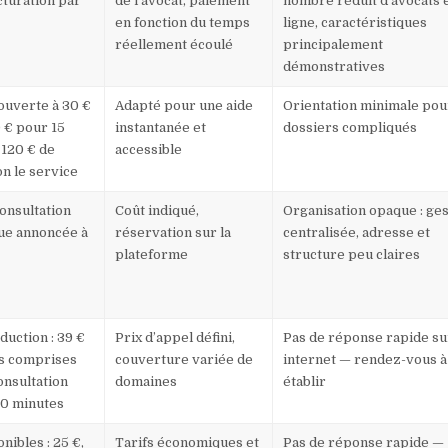
acturation par
de l’avocat, paiement
nombre réduit d’avocats 
en fonction du temps
ligne, caractéristiques
réellement écoulé
principalement
démonstratives
ouverte à 30 €
Adapté pour une aide
Orientation minimale pou
0 € pour 15
instantanée et
dossiers compliqués
 120 € de
accessible
on le service
onsultation
Coût indiqué,
Organisation opaque : ges
ue annoncée à
réservation sur la
centralisée, adresse et
plateforme
structure peu claires
oduction : 39 €
Prix d’appel défini,
Pas de réponse rapide su
es comprises
couverture variée de
internet — rendez-vous à
onsultation
domaines
établir
20 minutes
nibles : 25 €,
Tarifs économiques et
Pas de réponse rapide —