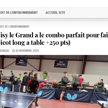
OIT DE L’ENVIRONNEMENT
ACCUEIL SITE
STED
OIT DE L'ENVIRONNEMENT:
isy le Grand a le combo parfait pour fa
cot long a table +250 pts)
PUBLISHED
LOUBEAU
30 NOVEMBRE 2025
DATE: