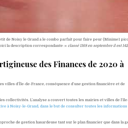
etit de Noisy le Grand a le combo parfait pour faire peur (Minime1 pic
oici la description correspondante :«
classé 1168 en septembre il est 14
igineuse des Finances de 2020 à
es villes d’Île-de-France, conséquence d’une gestion financière et de
s collectivités. L’analyse a couvert toutes les mairies et villes de l’île
ive à Noisy-le-Grand, dans le but de consulter toutes les informations
proche de gestion hasardeuse tant sur le plan financier que dans la g