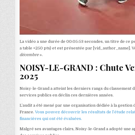
La vidéo a une durée de 00:05:53 secondes, un titre de ce p
a table +250 pts) et est présentée par [vid_author_name]. V
décembre
».
NOISY-LE-GRAND : Chute Vert
2025
Noisy-le-Grand a atteint les derniers rangs du classement d
services publics en déclin ces dernières années.
L’audit a été mené par une organisation dédiée à la gestion de
France.
Vous pouvez découvrir les résultats de l’étude relat
financières qui ont été évaluées.
Malgré ses avantages clairs, Noisy-le-Grand a adopté une ap