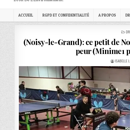
ACCUEIL
RGPD ET CONFIDENTIALITÉ
A PROPOS
DR
PO
DR
IN
(Noisy-le-Grand): ce petit de No
peur (Minime1 pi
AUTHOR:
ISABELLE 