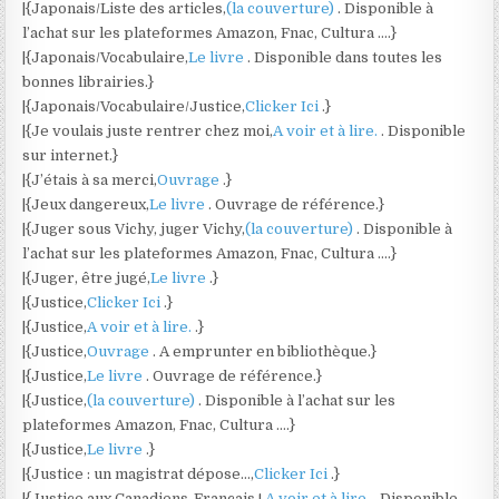
|{Japonais/Liste des articles,
(la couverture)
. Disponible à
l’achat sur les plateformes Amazon, Fnac, Cultura ….}
|{Japonais/Vocabulaire,
Le livre
. Disponible dans toutes les
bonnes librairies.}
|{Japonais/Vocabulaire/Justice,
Clicker Ici
.}
|{Je voulais juste rentrer chez moi,
A voir et à lire.
. Disponible
sur internet.}
|{J’étais à sa merci,
Ouvrage
.}
|{Jeux dangereux,
Le livre
. Ouvrage de référence.}
|{Juger sous Vichy, juger Vichy,
(la couverture)
. Disponible à
l’achat sur les plateformes Amazon, Fnac, Cultura ….}
|{Juger, être jugé,
Le livre
.}
|{Justice,
Clicker Ici
.}
|{Justice,
A voir et à lire.
.}
|{Justice,
Ouvrage
. A emprunter en bibliothèque.}
|{Justice,
Le livre
. Ouvrage de référence.}
|{Justice,
(la couverture)
. Disponible à l’achat sur les
plateformes Amazon, Fnac, Cultura ….}
|{Justice,
Le livre
.}
|{Justice : un magistrat dépose…,
Clicker Ici
.}
|{Justice aux Canadiens-Français !,
A voir et à lire.
. Disponible