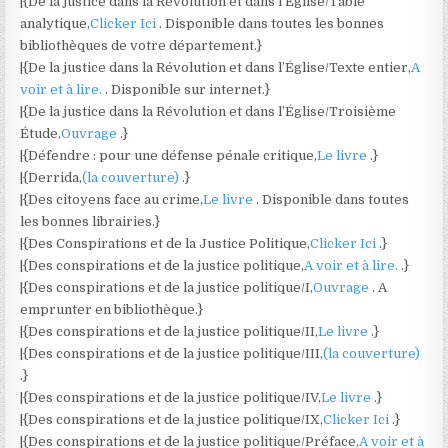
|{De la justice dans la Révolution et dans l’Église/Table
analytique,
Clicker Ici
. Disponible dans toutes les bonnes
bibliothèques de votre département.}
|{De la justice dans la Révolution et dans l’Église/Texte entier,
A
voir et à lire.
. Disponible sur internet.}
|{De la justice dans la Révolution et dans l’Église/Troisième
Étude,
Ouvrage
.}
|{Défendre : pour une défense pénale critique,
Le livre
.}
|{Derrida,
(la couverture)
.}
|{Des citoyens face au crime,
Le livre
. Disponible dans toutes
les bonnes librairies.}
|{Des Conspirations et de la Justice Politique,
Clicker Ici
.}
|{Des conspirations et de la justice politique,
A voir et à lire.
.}
|{Des conspirations et de la justice politique/I,
Ouvrage
. A
emprunter en bibliothèque.}
|{Des conspirations et de la justice politique/II,
Le livre
.}
|{Des conspirations et de la justice politique/III,
(la couverture)
.}
|{Des conspirations et de la justice politique/IV,
Le livre
.}
|{Des conspirations et de la justice politique/IX,
Clicker Ici
.}
|{Des conspirations et de la justice politique/Préface,
A voir et à