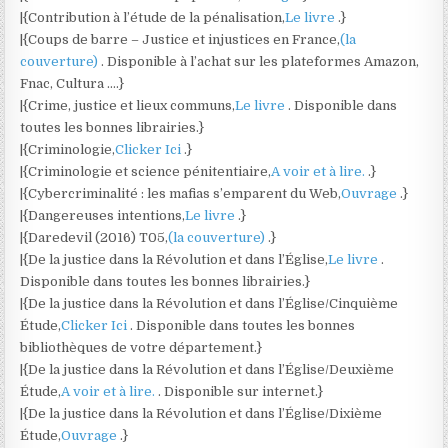
|{Contribution à l’étude de la pénalisation,
Le livre
.}
|{Coups de barre – Justice et injustices en France,
(la
couverture)
. Disponible à l’achat sur les plateformes Amazon,
Fnac, Cultura ….}
|{Crime, justice et lieux communs,
Le livre
. Disponible dans
toutes les bonnes librairies.}
|{Criminologie,
Clicker Ici
.}
|{Criminologie et science pénitentiaire,
A voir et à lire.
.}
|{Cybercriminalité : les mafias s’emparent du Web,
Ouvrage
.}
|{Dangereuses intentions,
Le livre
.}
|{Daredevil (2016) T05,
(la couverture)
.}
|{De la justice dans la Révolution et dans l’Église,
Le livre
.
Disponible dans toutes les bonnes librairies.}
|{De la justice dans la Révolution et dans l’Église/Cinquième
Étude,
Clicker Ici
. Disponible dans toutes les bonnes
bibliothèques de votre département.}
|{De la justice dans la Révolution et dans l’Église/Deuxième
Étude,
A voir et à lire.
. Disponible sur internet.}
|{De la justice dans la Révolution et dans l’Église/Dixième
Étude,
Ouvrage
.}