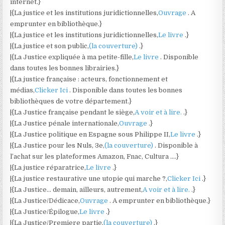
internet.}
|{La justice et les institutions juridictionnelles,
Ouvrage
. A
emprunter en bibliothèque.}
|{La justice et les institutions juridictionnelles,
Le livre
.}
|{La justice et son public,
(la couverture)
.}
|{La Justice expliquée à ma petite-fille,
Le livre
. Disponible
dans toutes les bonnes librairies.}
|{La justice française : acteurs, fonctionnement et
médias,
Clicker Ici
. Disponible dans toutes les bonnes
bibliothèques de votre département.}
|{La Justice française pendant le siège,
A voir et à lire.
.}
|{La Justice pénale internationale,
Ouvrage
.}
|{La Justice politique en Espagne sous Philippe II,
Le livre
.}
|{La Justice pour les Nuls, 3e,
(la couverture)
. Disponible à
l’achat sur les plateformes Amazon, Fnac, Cultura ….}
|{La justice réparatrice,
Le livre
.}
|{La justice restaurative une utopie qui marche ?,
Clicker Ici
.}
|{La Justice… demain, ailleurs, autrement,
A voir et à lire.
.}
|{La Justice/Dédicace,
Ouvrage
. A emprunter en bibliothèque.}
|{La Justice/Épilogue,
Le livre
.}
|{La Justice/Premiere partie,
(la couverture)
.}