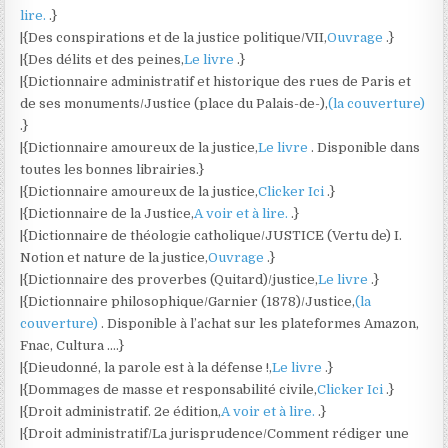
lire.
.}
|{Des conspirations et de la justice politique/VII,
Ouvrage
.}
|{Des délits et des peines,
Le livre
.}
|{Dictionnaire administratif et historique des rues de Paris et
de ses monuments/Justice (place du Palais-de-),
(la couverture)
.}
|{Dictionnaire amoureux de la justice,
Le livre
. Disponible dans
toutes les bonnes librairies.}
|{Dictionnaire amoureux de la justice,
Clicker Ici
.}
|{Dictionnaire de la Justice,
A voir et à lire.
.}
|{Dictionnaire de théologie catholique/JUSTICE (Vertu de) I.
Notion et nature de la justice,
Ouvrage
.}
|{Dictionnaire des proverbes (Quitard)/justice,
Le livre
.}
|{Dictionnaire philosophique/Garnier (1878)/Justice,
(la
couverture)
. Disponible à l’achat sur les plateformes Amazon,
Fnac, Cultura ….}
|{Dieudonné, la parole est à la défense !,
Le livre
.}
|{Dommages de masse et responsabilité civile,
Clicker Ici
.}
|{Droit administratif. 2e édition,
A voir et à lire.
.}
|{Droit administratif/La jurisprudence/Comment rédiger une