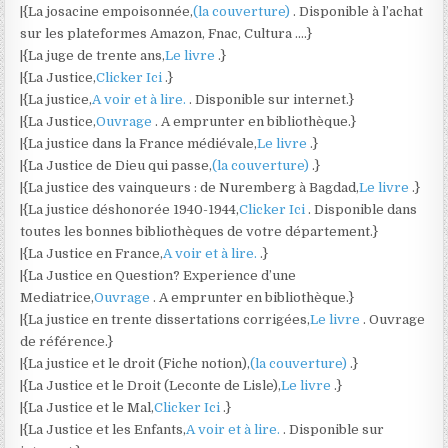
|{La josacine empoisonnée,
(la couverture)
. Disponible à l’achat
sur les plateformes Amazon, Fnac, Cultura ….}
|{La juge de trente ans,
Le livre
.}
|{La Justice,
Clicker Ici
.}
|{La justice,
A voir et à lire.
. Disponible sur internet.}
|{La Justice,
Ouvrage
. A emprunter en bibliothèque.}
|{La justice dans la France médiévale,
Le livre
.}
|{La Justice de Dieu qui passe,
(la couverture)
.}
|{La justice des vainqueurs : de Nuremberg à Bagdad,
Le livre
.}
|{La justice déshonorée 1940-1944,
Clicker Ici
. Disponible dans
toutes les bonnes bibliothèques de votre département.}
|{La Justice en France,
A voir et à lire.
.}
|{La Justice en Question? Experience d’une
Mediatrice,
Ouvrage
. A emprunter en bibliothèque.}
|{La justice en trente dissertations corrigées,
Le livre
. Ouvrage
de référence.}
|{La justice et le droit (Fiche notion),
(la couverture)
.}
|{La Justice et le Droit (Leconte de Lisle),
Le livre
.}
|{La Justice et le Mal,
Clicker Ici
.}
|{La Justice et les Enfants,
A voir et à lire.
. Disponible sur