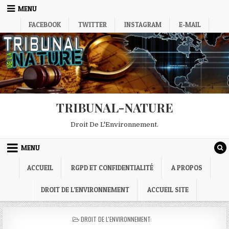
Skip
MENU
to
FACEBOOK
TWITTER
INSTAGRAM
E-MAIL
content
TRIBUNAL-NATURE
Droit De L'Environnement.
MENU
ACCUEIL
RGPD ET CONFIDENTIALITÉ
A PROPOS
DROIT DE L’ENVIRONNEMENT
ACCUEIL SITE
POSTED
DROIT DE L'ENVIRONNEMENT:
IN