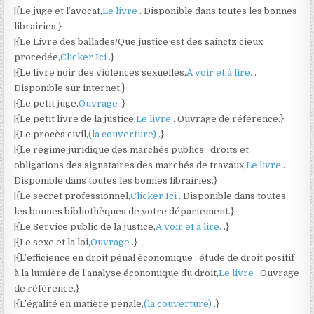
|{Le juge et l’avocat,
Le livre
. Disponible dans toutes les bonnes
librairies.}
|{Le Livre des ballades/Que justice est des sainctz cieux
procedée,
Clicker Ici
.}
|{Le livre noir des violences sexuelles,
A voir et à lire.
.
Disponible sur internet.}
|{Le petit juge,
Ouvrage
.}
|{Le petit livre de la justice,
Le livre
. Ouvrage de référence.}
|{Le procès civil,
(la couverture)
.}
|{Le régime juridique des marchés publics : droits et
obligations des signataires des marchés de travaux,
Le livre
.
Disponible dans toutes les bonnes librairies.}
|{Le secret professionnel,
Clicker Ici
. Disponible dans toutes
les bonnes bibliothèques de votre département.}
|{Le Service public de la justice,
A voir et à lire.
.}
|{Le sexe et la loi,
Ouvrage
.}
|{L’efficience en droit pénal économique : étude de droit positif
à la lumière de l’analyse économique du droit,
Le livre
. Ouvrage
de référence.}
|{L’égalité en matière pénale,
(la couverture)
.}