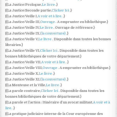
|{La Justice/Prologue,
Le livre
.}
|{La Justice/Seconde partie,
Clicker Ici
.}
|{La Justice/Veille I,
A voir et à lire.
.}
|{La Justice/Veille III,
Ouvrage
. A emprunter en bibliothèque.}
|{La Justice/Veille IV,
Le livre
. Ouvrage de référence.}
|{La Justice/Veille IX,
(la couverture)
.}
|{La Justice/Veille V,
Le livre
. Disponible dans toutes les bonnes
librairies.}
|{La Justice/Veille VI,
Clicker Ici
. Disponible dans toutes les
bonnes bibliothèques de votre département.}
|{La Justice/Veille VII,
A voir et à lire.
.}
|{La Justice/Veille VIII,
Ouvrage
. A emprunter en bibliothèque.}
|{La Justice/Veille X,
Le livre
.}
|{La Justice/Veille XI,
(la couverture)
.}
|{La Menteuse et la Ville,
Le livre
.}
|{La parole contraire,
Clicker Ici
. Disponible dans toutes les
bonnes bibliothèques de votre département.}
|{La parole et l’action : Itinéraire d’un avocat militant,
A voir et à
lire.
.}
|{La pratique judiciaire interne de la Cour européenne des