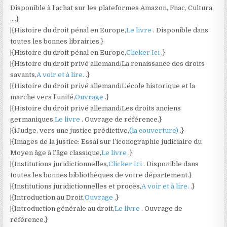
Disponible à l’achat sur les plateformes Amazon, Fnac, Cultura
….}
|{Histoire du droit pénal en Europe,
Le livre
. Disponible dans
toutes les bonnes librairies.}
|{Histoire du droit pénal en Europe,
Clicker Ici
.}
|{Histoire du droit privé allemand/La renaissance des droits
savants,
A voir et à lire.
.}
|{Histoire du droit privé allemand/L’école historique et la
marche vers l’unité,
Ouvrage
.}
|{Histoire du droit privé allemand/Les droits anciens
germaniques,
Le livre
. Ouvrage de référence.}
|{iJudge, vers une justice prédictive,
(la couverture)
.}
|{Images de la justice: Essai sur l’iconographie judiciaire du
Moyen âge à l’âge classique,
Le livre
.}
|{Institutions juridictionnelles,
Clicker Ici
. Disponible dans
toutes les bonnes bibliothèques de votre département.}
|{Institutions juridictionnelles et procès,
A voir et à lire.
.}
|{Introduction au Droit,
Ouvrage
.}
|{Introduction générale au droit,
Le livre
. Ouvrage de
référence.}