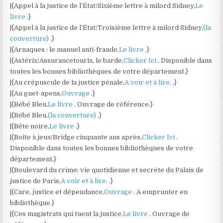
|{Appel à la justice de l’État/Sixième lettre à milord Sidney,
Le
livre
.}
|{Appel à la justice de l’État/Troisième lettre à milord Sidney,
(la
couverture)
.}
|{Arnaques : le manuel anti-fraude,
Le livre
.}
|{Astérix/Assurancetourix, le barde,
Clicker Ici
. Disponible dans
toutes les bonnes bibliothèques de votre département.}
|{Au crépuscule de la justice pénale,
A voir et à lire.
.}
|{Au guet-apens,
Ouvrage
.}
|{Bébé Bleu,
Le livre
. Ouvrage de référence.}
|{Bébé Bleu,
(la couverture)
.}
|{Bête noire,
Le livre
.}
|{Boîte à jeux/Bridge cinquante ans après,
Clicker Ici
.
Disponible dans toutes les bonnes bibliothèques de votre
département.}
|{Boulevard du crime: vie quotidienne et secrète du Palais de
justice de Paris,
A voir et à lire.
.}
|{Care, justice et dépendance,
Ouvrage
. A emprunter en
bibliothèque.}
|{Ces magistrats qui tuent la justice,
Le livre
. Ouvrage de