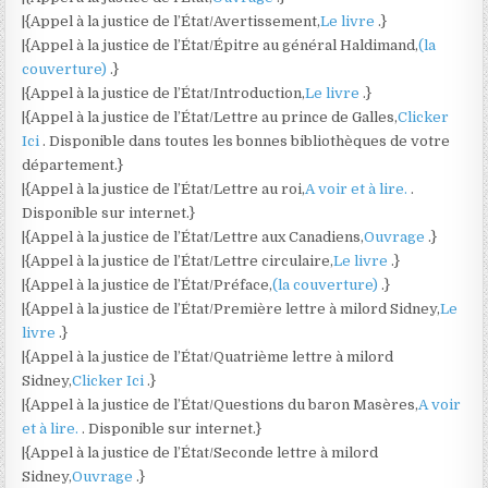
|{Appel à la justice de l’État/Avertissement,
Le livre
.}
|{Appel à la justice de l’État/Épitre au général Haldimand,
(la
couverture)
.}
|{Appel à la justice de l’État/Introduction,
Le livre
.}
|{Appel à la justice de l’État/Lettre au prince de Galles,
Clicker
Ici
. Disponible dans toutes les bonnes bibliothèques de votre
département.}
|{Appel à la justice de l’État/Lettre au roi,
A voir et à lire.
.
Disponible sur internet.}
|{Appel à la justice de l’État/Lettre aux Canadiens,
Ouvrage
.}
|{Appel à la justice de l’État/Lettre circulaire,
Le livre
.}
|{Appel à la justice de l’État/Préface,
(la couverture)
.}
|{Appel à la justice de l’État/Première lettre à milord Sidney,
Le
livre
.}
|{Appel à la justice de l’État/Quatrième lettre à milord
Sidney,
Clicker Ici
.}
|{Appel à la justice de l’État/Questions du baron Masères,
A voir
et à lire.
. Disponible sur internet.}
|{Appel à la justice de l’État/Seconde lettre à milord
Sidney,
Ouvrage
.}