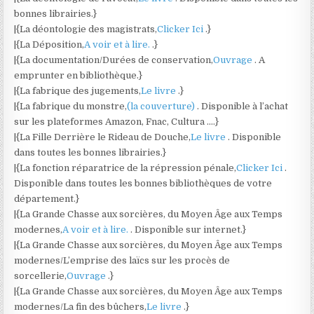
bonnes librairies.}
|{La déontologie des magistrats,
Clicker Ici
.}
|{La Déposition,
A voir et à lire.
.}
|{La documentation/Durées de conservation,
Ouvrage
. A
emprunter en bibliothèque.}
|{La fabrique des jugements,
Le livre
.}
|{La fabrique du monstre,
(la couverture)
. Disponible à l’achat
sur les plateformes Amazon, Fnac, Cultura ….}
|{La Fille Derrière le Rideau de Douche,
Le livre
. Disponible
dans toutes les bonnes librairies.}
|{La fonction réparatrice de la répression pénale,
Clicker Ici
.
Disponible dans toutes les bonnes bibliothèques de votre
département.}
|{La Grande Chasse aux sorcières, du Moyen Âge aux Temps
modernes,
A voir et à lire.
. Disponible sur internet.}
|{La Grande Chasse aux sorcières, du Moyen Âge aux Temps
modernes/L’emprise des laïcs sur les procès de
sorcellerie,
Ouvrage
.}
|{La Grande Chasse aux sorcières, du Moyen Âge aux Temps
modernes/La fin des bûchers,
Le livre
.}