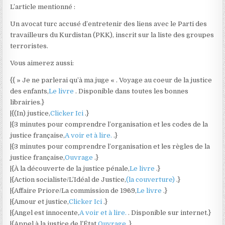
L’article mentionné :
Un avocat turc accusé d’entretenir des liens avec le Parti des
travailleurs du Kurdistan (PKK), inscrit sur la liste des groupes
terroristes.
Vous aimerez aussi:
{{ » Je ne parlerai qu’à ma juge « . Voyage au coeur de la justice
des enfants,
Le livre
. Disponible dans toutes les bonnes
librairies.}
|{(In) justice,
Clicker Ici
.}
|{3 minutes pour comprendre l’organisation et les codes de la
justice française,
A voir et à lire.
.}
|{3 minutes pour comprendre l’organisation et les règles de la
justice française,
Ouvrage
.}
|{À la découverte de la justice pénale,
Le livre
.}
|{Action socialiste/L’Idéal de Justice,
(la couverture)
.}
|{Affaire Priore/La commission de 1969,
Le livre
.}
|{Amour et justice,
Clicker Ici
.}
|{Angel est innocente,
A voir et à lire.
. Disponible sur internet.}
|{Appel à la justice de l’État,
Ouvrage
.}