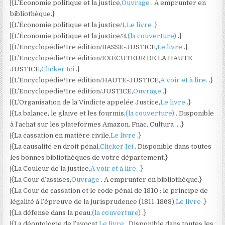
|{L’Économie politique et la justice,
Ouvrage
. A emprunter en
bibliothèque.}
|{L’Économie politique et la justice/1,
Le livre
.}
|{L’Économie politique et la justice/3,
(la couverture)
.}
|{L’Encyclopédie/1re édition/BASSE-JUSTICE,
Le livre
.}
|{L’Encyclopédie/1re édition/EXÉCUTEUR DE LA HAUTE
JUSTICE,
Clicker Ici
.}
|{L’Encyclopédie/1re édition/HAUTE-JUSTICE,
A voir et à lire.
.}
|{L’Encyclopédie/1re édition/JUSTICE,
Ouvrage
.}
|{L’Organisation de la Vindicte appelée Justice,
Le livre
.}
|{La balance, le glaive et les fourmis,
(la couverture)
. Disponible
à l’achat sur les plateformes Amazon, Fnac, Cultura ….}
|{La cassation en matière civile,
Le livre
.}
|{La causalité en droit pénal,
Clicker Ici
. Disponible dans toutes
les bonnes bibliothèques de votre département.}
|{La Couleur de la justice,
A voir et à lire.
.}
|{La Cour d’assises,
Ouvrage
. A emprunter en bibliothèque.}
|{La Cour de cassation et le code pénal de 1810 : le principe de
légalité à l’épreuve de la jurisprudence (1811-1863),
Le livre
.}
|{La défense dans la peau,
(la couverture)
.}
|{La déontologie de l’avocat,
Le livre
. Disponible dans toutes les