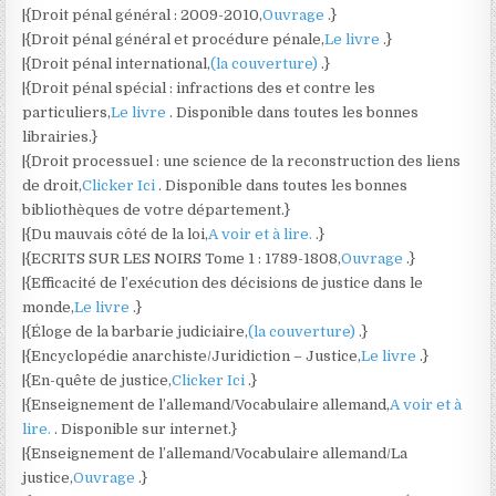
|{Droit pénal général : 2009-2010,
Ouvrage
.}
|{Droit pénal général et procédure pénale,
Le livre
.}
|{Droit pénal international,
(la couverture)
.}
|{Droit pénal spécial : infractions des et contre les
particuliers,
Le livre
. Disponible dans toutes les bonnes
librairies.}
|{Droit processuel : une science de la reconstruction des liens
de droit,
Clicker Ici
. Disponible dans toutes les bonnes
bibliothèques de votre département.}
|{Du mauvais côté de la loi,
A voir et à lire.
.}
|{ECRITS SUR LES NOIRS Tome 1 : 1789-1808,
Ouvrage
.}
|{Efficacité de l’exécution des décisions de justice dans le
monde,
Le livre
.}
|{Éloge de la barbarie judiciaire,
(la couverture)
.}
|{Encyclopédie anarchiste/Juridiction – Justice,
Le livre
.}
|{En-quête de justice,
Clicker Ici
.}
|{Enseignement de l’allemand/Vocabulaire allemand,
A voir et à
lire.
. Disponible sur internet.}
|{Enseignement de l’allemand/Vocabulaire allemand/La
justice,
Ouvrage
.}