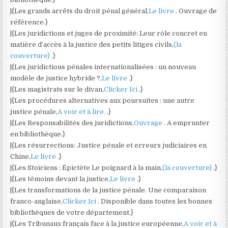
|{Les grands arrêts du droit pénal général,
Le livre
. Ouvrage de
référence.}
|{Les juridictions et juges de proximité: Leur rôle concret en
matière d’accès à la justice des petits litiges civils,
(la
couverture)
.}
|{Les juridictions pénales internationalisées : un nouveau
modèle de justice hybride ?,
Le livre
.}
|{Les magistrats sur le divan,
Clicker Ici
.}
|{Les procédures alternatives aux poursuites : une autre
justice pénale,
A voir et à lire.
.}
|{Les Responsabilités des juridictions,
Ouvrage
. A emprunter
en bibliothèque.}
|{Les résurrections: Justice pénale et erreurs judiciaires en
Chine,
Le livre
.}
|{Les Stoïciens : Épictète Le poignard à la main,
(la couverture)
.}
|{Les témoins devant la justice,
Le livre
.}
|{Les transformations de la justice pénale. Une comparaison
franco-anglaise,
Clicker Ici
. Disponible dans toutes les bonnes
bibliothèques de votre département.}
|{Les Tribunaux français face à la justice européenne,
A voir et à