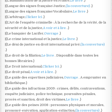
|{L’administration de la justice en France,
Le livre
.}
|{Langue des signes française/Justice,
(la couverture)
.}
|{Langue des signes française/Vocabulaire,
Le livre
.}
|{L’arbitrage,
Clicker Ici
.}
|{L’Art de l’enquête criminelle : À la recherche de la vérité, de la
sécurité et de la justice,
A voir et à lire.
.}
|{Le banquier de Lucifer,
Ouvrage
.}
|{Le crime international et la justice,
Le livre
.}
|{Le déni de justice en droit international privé,
(la couverture)
.}
|{Le droit de la filiation,
Le livre
. Disponible dans toutes les
bonnes librairies.}
|{Le Droit international,
Clicker Ici
.}
|{Le droit pénal,
A voir et à lire.
.}
|{Le guide des expertises judiciaires,
Ouvrage
. A emprunter en
bibliothèque.}
|{Le guide des infractions 2009 : crimes, délits, contraventions,
enquête judiciaire, police technique, poursuites pénales,
procès et sanction, droit des victimes,
Le livre
.}
|{Le guide des peines 2008 : personnes physiques et morales,
prononcé-exécution, application-extinction,
(la couverture)
.}