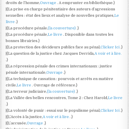
droits de l’homme,
Ouvrage
. A emprunter en bibliothèque.}
|{La prise en charge pénitentiaire des auteurs d’agressions
sexuelles : état des lieux et analyse de nouvelles pratiques,
Le
livre
.}
|{La procédure pénale,
(la couverture)
.}
|{La procédure pénale,
Le livre
. Disponible dans toutes les
bonnes librairies.}
|{La protection des décideurs publics face au pénal,
Clicker Ici
.}
|{La question de la justice chez Jacques Derrida,
A voir et à lire.
.}
|{La répression pénale des crimes internationaux : justice
pénale internationale,
Ouvrage
.}
|{La technique de cassation : pourvois et arrêts en matière
civile,
Le livre
. Ouvrage de référence.}
|{La terreur judiciaire,
(la couverture)
.}
|{La Vallée des belles rencontres, Tome 2 : Chez Harold,
Le livre
.}
|{La volonté de punir : essai sur le populisme pénal,
Clicker Ici
.}
|{L’Accès à la justice,
A voir et à lire.
.}
|{L’accusée,
Ouvrage
.}