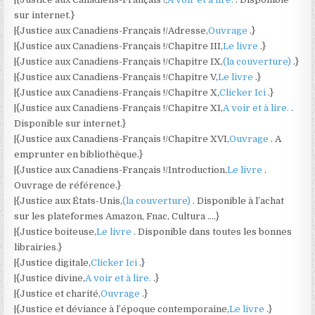
sur internet.}
|{Justice aux Canadiens-Français !/Adresse,
Ouvrage
.}
|{Justice aux Canadiens-Français !/Chapitre III,
Le livre
.}
|{Justice aux Canadiens-Français !/Chapitre IX,
(la couverture)
.}
|{Justice aux Canadiens-Français !/Chapitre V,
Le livre
.}
|{Justice aux Canadiens-Français !/Chapitre X,
Clicker Ici
.}
|{Justice aux Canadiens-Français !/Chapitre XI,
A voir et à lire.
.
Disponible sur internet.}
|{Justice aux Canadiens-Français !/Chapitre XVI,
Ouvrage
. A
emprunter en bibliothèque.}
|{Justice aux Canadiens-Français !/Introduction,
Le livre
.
Ouvrage de référence.}
|{Justice aux États-Unis,
(la couverture)
. Disponible à l’achat
sur les plateformes Amazon, Fnac, Cultura ….}
|{Justice boiteuse,
Le livre
. Disponible dans toutes les bonnes
librairies.}
|{Justice digitale,
Clicker Ici
.}
|{Justice divine,
A voir et à lire.
.}
|{Justice et charité,
Ouvrage
.}
|{Justice et déviance à l’époque contemporaine,
Le livre
.}