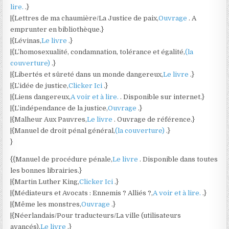
lire.
.}
|{Lettres de ma chaumière/La Justice de paix,
Ouvrage
. A
emprunter en bibliothèque.}
|{Lévinas,
Le livre
.}
|{L’homosexualité, condamnation, tolérance et égalité,
(la
couverture)
.}
|{Libertés et sûreté dans un monde dangereux,
Le livre
.}
|{L’idée de justice,
Clicker Ici
.}
|{Liens dangereux,
A voir et à lire.
. Disponible sur internet.}
|{L’indépendance de la justice,
Ouvrage
.}
|{Malheur Aux Pauvres,
Le livre
. Ouvrage de référence.}
|{Manuel de droit pénal général,
(la couverture)
.}
}
{{Manuel de procédure pénale,
Le livre
. Disponible dans toutes
les bonnes librairies.}
|{Martin Luther King,
Clicker Ici
.}
|{Médiateurs et Avocats : Ennemis ? Alliés ?,
A voir et à lire.
.}
|{Même les monstres,
Ouvrage
.}
|{Néerlandais/Pour traducteurs/La ville (utilisateurs
avancés),
Le livre
.}