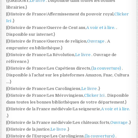
{{GREGORY,
Le livre
. Disponible dans toutes les bonnes
librairies.}
|{Histoire de France/Affermissement du pouvoir royal,
Clicker
Ici
.}
|{Histoire de France/Guerre de Cent ans,
A voir et à lire.
.
Disponible sur internet.}
|{Histoire de France/Guerres de religion,
Ouvrage
. A
emprunter en bibliothèque.}
|{Histoire de France/La Révolution,
Le livre
. Ouvrage de
référence.}
|{Histoire de France/Les Capétiens directs,
(la couverture)
.
Disponible à l’achat sur les plateformes Amazon, Fnac, Cultura
….}
|{Histoire de France/Les Carolingiens,
Le livre
.}
|{Histoire de France/Les Mérovingiens,
Clicker Ici
. Disponible
dans toutes les bonnes bibliothèques de votre département.}
|{Histoire de la France médiévale/La seigneurie,
A voir et à lire.
.}
|{Histoire de la France médiévale/Les châteaux forts,
Ouvrage
.}
|{Histoire de la justice,
Le livre
.}
|{Histoire de l’Europe/Les Carolingiens,
(la couverture)
.