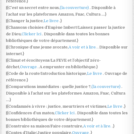
référence.}
|{C’est un secret entre nous,
(la couverture)
. Disponible à
l’achat sur les plateformes Amazon, Fnac, Cultura ….}
|{Changer la justice,
Le livre
.}
|{Chansons choisies d’Eugène Imbert/Laissez passer la justice
de Dieu,
Clicker Ici
. Disponible dans toutes les bonnes
bibliothèques de votre département.}
|{Chronique d’une jeune avocate,
A voir et à lire.
. Disponible sur
internet.}
|{Climat et écocitoyens/La FEVE et l’objectif zéro-
déchet,
Ouvrage
. A emprunter en bibliothèque.}
|{Code de la route/Introduction historique,
Le livre
. Ouvrage de
référence.}
|{Comparutions immédiates : quelle justice ?,
(la couverture)
.
Disponible à l’achat sur les plateformes Amazon, Fnac, Cultura
….}
|{Condamnés à vivre : justice, meurtriers et victimes,
Le livre
.}
|{Confidences d’un maton,
Clicker Ici
. Disponible dans toutes les
bonnes bibliothèques de votre département.}
|{Construire sa maison/Faire construire,
A voir et à lire.
.}
|{Contes d’Italie/Justice populaire,
Ouvrage
.}