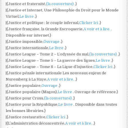
|{Justice et fraternité,
(la couverture)
.}
|{Justice et Internet, Une Philosophie du Droit pour le Monde
Virtuel,
Le livre
.}
|{Justice et politique : le couple infernal,
Clicker Ici
.}
|{Justice française, la Grande Escroquerie,
A voir et à lire.
.
Disponible sur internet.}
|{Justice impossible,
Ouvrage
.}
|{Justice internationale,
Le livre
.}
|{Justice League – Tome 2 – L’odyssée du mal,
(la couverture)
.}
|{Justice League – Tome 5 – La guerre des ligues,
Le livre
.}
|{Justice League – Tome 8 – La Ligue d’Injustice,
Clicker Ici
.}
|{Justice pénale internationale Les nouveaux enjeux de
Nuremberg à La Haye,
A voir et à lire.
.}
|{Justice populaire,
Ouvrage
.}
|{Justice populaire (Magon),
Le livre
. Ouvrage de référence.}
|{Justice pour Cross,
(la couverture)
.}
|{Justice pour la République,
Le livre
. Disponible dans toutes
les bonnes librairies.}
|{Justice restaurative,
Clicker Ici
.}
|{L’administration déconcentrée,
A voir et à lire.
.}