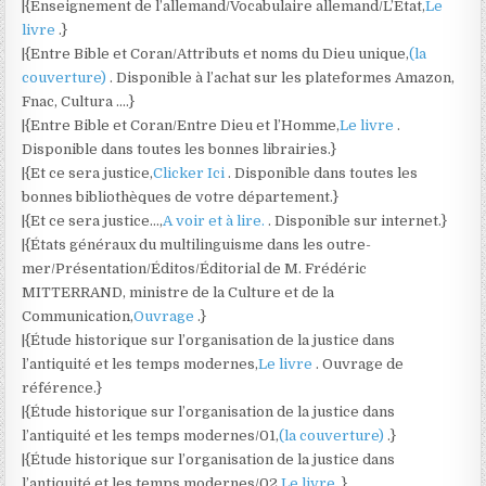
|{Enseignement de l’allemand/Vocabulaire allemand/L’État,
Le
livre
.}
|{Entre Bible et Coran/Attributs et noms du Dieu unique,
(la
couverture)
. Disponible à l’achat sur les plateformes Amazon,
Fnac, Cultura ….}
|{Entre Bible et Coran/Entre Dieu et l’Homme,
Le livre
.
Disponible dans toutes les bonnes librairies.}
|{Et ce sera justice,
Clicker Ici
. Disponible dans toutes les
bonnes bibliothèques de votre département.}
|{Et ce sera justice…,
A voir et à lire.
. Disponible sur internet.}
|{États généraux du multilinguisme dans les outre-
mer/Présentation/Éditos/Éditorial de M. Frédéric
MITTERRAND, ministre de la Culture et de la
Communication,
Ouvrage
.}
|{Étude historique sur l’organisation de la justice dans
l’antiquité et les temps modernes,
Le livre
. Ouvrage de
référence.}
|{Étude historique sur l’organisation de la justice dans
l’antiquité et les temps modernes/01,
(la couverture)
.}
|{Étude historique sur l’organisation de la justice dans
l’antiquité et les temps modernes/02,
Le livre
.}