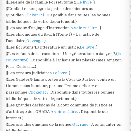
|{Légende de la famille Forseti tome 2,
Le livre
.}
|{L’enfant et son juge : la justice des mineurs au
quotidien,
Clicker Ici
. Disponible dans toutes les bonnes
bibliothèques de votre département.}
|{Les aveux d’un juge d’instruction,
A voir et à lire.
.}
|{Les chroniques du Radch (Tome 1) – La justice de
l’ancillaire,
Ouvrage
.}
|{Les Écrivains/La littérature en justice,
Le livre
.}
|{Les enfants de la transition – Une génération en danger ?,
(la
couverture)
. Disponible à l’achat sur les plateformes Amazon,
Fnac, Cultura ….}
|{Les erreurs judiciaires,
Le livre
.}
|{Les Gaietés/Plainte portée à la Cour de Justice, contre un
Homme sans honneur, par une Femme délicate et
passionnée,
Clicker Ici
. Disponible dans toutes les bonnes
bibliothèques de votre département.}
|{Les grandes décisions de la cour commune de justice et
d’arbitrage de l’OHADA,
A voir et à lire.
. Disponible sur
internet.}
|{Les grandes énigmes de la justice,
Ouvrage
. A emprunter en
bibliothèque.}