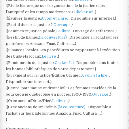
|{Étude historique sur l’organisation de la justice dans
l’antiquité et les temps modernes/04,
Clicker Ici
.}
|{Évaluer la justice,
A voir et à lire.
. Disponible sur internet.}
|{Faut-il durcir la justice ?,
Ouvrage
.}
|{Femmes et justice pénale,
Le livre
. Ouvrage de référence.}
|{Festin de haines,
(la couverture)
. Disponible à l’achat sur les
plateformes Amazon, Fnac, Cultura ….}
|{Finances locales/Les procédures se rapportant à l’exécution
des budgets locaux,
Le livre
.}
|{Fondements de la justice,
Clicker Ici
. Disponible dans toutes
les bonnes bibliothèques de votre département.}
|{Fragment sur la justice/Édition Garnier,
A voir et à lire.
.
Disponible sur internet.}
|{Genre, patrimoine et droit civil : Les femmes mariées de la
bourgeoisie québécoise en procès, 1900-1930,
Ouvrage
.}
|{Grec ancien/Dieux/Dicé,
Le livre
.}
|{Grec ancien/Dieux/Thémis,
(la couverture)
. Disponible à
l’achat sur les plateformes Amazon, Fnac, Cultura ….}
}