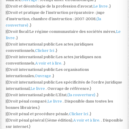
|{Droit et déontologie de la profession d’avocat,
Le livre
.}
|{Droit et pratique de l’instruction préparatoire : juge
d’instruction, chambre d’instruction : 2007-2008,
(la
couverture)
.}
|{Droit fiscal/Le régime communautaire des sociétés mères,
Le
livre
.}
|{Droit international public/Les actes juridiques
conventionnels,
Clicker Ici
.}
|{Droit international public/Les actes juridiques non
conventionnels,
A voir et à lire.
.}
|{Droit international public/Les organisations
internationales,
Ouvrage
.}
|{Droit international public/Les spécificités de l’ordre juridique
international,
Le livre
. Ouvrage de référence.}
|{Droit international public/L’État,
(la couverture)
.}
|{Droit pénal comparé,
Le livre
. Disponible dans toutes les
bonnes librairies.}
|{Droit pénal et procédure pénale,
Clicker Ici
.}
|{Droit pénal général (5ème édition),
A voir et à lire.
. Disponible
sur internet.}