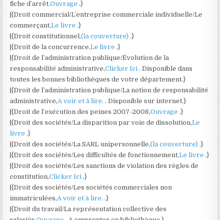
fiche d’arrêt,
Ouvrage
.}
|{Droit commercial/L’entreprise commerciale individuelle/Le
commerçant,
Le livre
.}
|{Droit constitutionnel,
(la couverture)
.}
|{Droit de la concurrence,
Le livre
.}
|{Droit de l’administration publique/Évolution de la
responsabilité administrative,
Clicker Ici
. Disponible dans
toutes les bonnes bibliothèques de votre département.}
|{Droit de l’administration publique/La notion de responsabilité
administrative,
A voir et à lire.
. Disponible sur internet.}
|{Droit de l’exécution des peines 2007-2008,
Ouvrage
.}
|{Droit des sociétés/La disparition par voie de dissolution,
Le
livre
.}
|{Droit des sociétés/La SARL unipersonnelle,
(la couverture)
.}
|{Droit des sociétés/Les difficultés de fonctionnement,
Le livre
.}
|{Droit des sociétés/Les sanctions de violation des règles de
constitution,
Clicker Ici
.}
|{Droit des sociétés/Les sociétés commerciales non
immatriculées,
A voir et à lire.
.}
|{Droit du travail/La représentation collective des
salariés,
Ouvrage
. A emprunter en bibliothèque.}