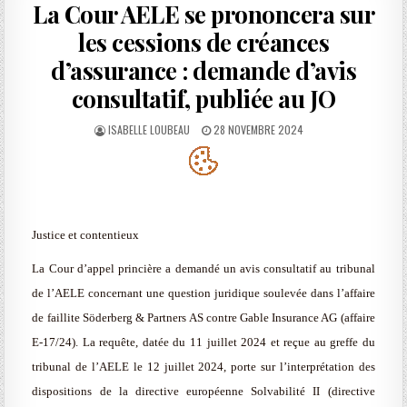
La Cour AELE se prononcera sur
les cessions de créances
d’assurance : demande d’avis
consultatif, publiée au JO
AUTHOR:
PUBLISHED
ISABELLE LOUBEAU
28 NOVEMBRE 2024
DATE:
Justice et contentieux
La Cour d’appel princière a demandé un avis consultatif au tribunal
de l’AELE concernant une question juridique soulevée dans l’affaire
de faillite Söderberg & Partners AS contre Gable Insurance AG (affaire
E-17/24). La requête, datée du 11 juillet 2024 et reçue au greffe du
tribunal de l’AELE le 12 juillet 2024, porte sur l’interprétation des
dispositions de la directive européenne Solvabilité II (directive