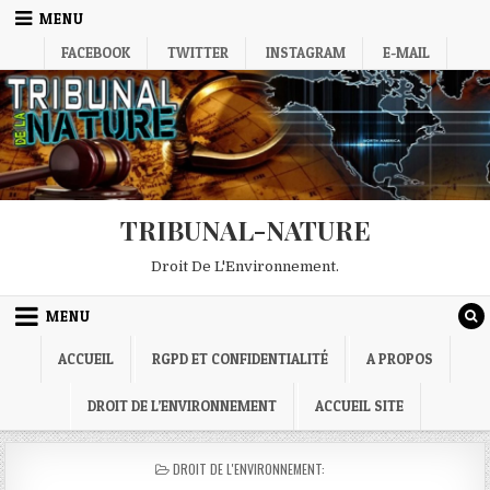
Skip
MENU
to
FACEBOOK
TWITTER
INSTAGRAM
E-MAIL
content
TRIBUNAL-NATURE
Droit De L'Environnement.
MENU
ACCUEIL
RGPD ET CONFIDENTIALITÉ
A PROPOS
DROIT DE L’ENVIRONNEMENT
ACCUEIL SITE
POSTED
DROIT DE L'ENVIRONNEMENT:
IN