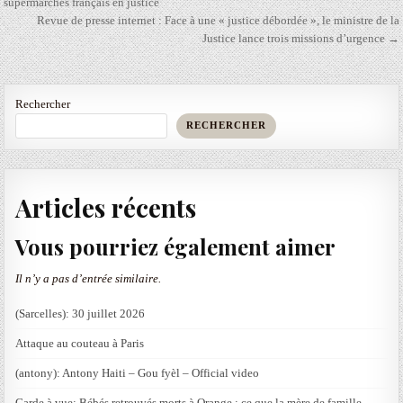
de
supermarchés français en justice
Revue de presse internet : Face à une « justice débordée », le ministre de la
l’article
Justice lance trois missions d’urgence →
Rechercher
RECHERCHER
Articles récents
Vous pourriez également aimer
Il n’y a pas d’entrée similaire.
(Sarcelles): 30 juillet 2026
Attaque au couteau à Paris
(antony): Antony Haiti – Gou fyèl – Official video
Garde à vue; Bébés retrouvés morts à Orange : ce que la mère de famille,