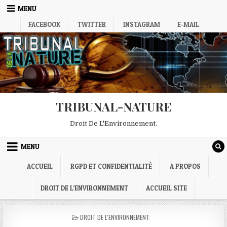
Skip
MENU
to
FACEBOOK
TWITTER
INSTAGRAM
E-MAIL
content
TRIBUNAL-NATURE
Droit De L'Environnement.
MENU
ACCUEIL
RGPD ET CONFIDENTIALITÉ
A PROPOS
DROIT DE L’ENVIRONNEMENT
ACCUEIL SITE
POSTED
DROIT DE L'ENVIRONNEMENT:
IN