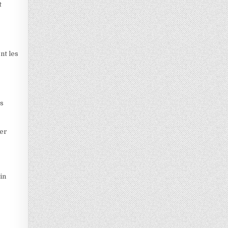
t
nt les
es
uer
in