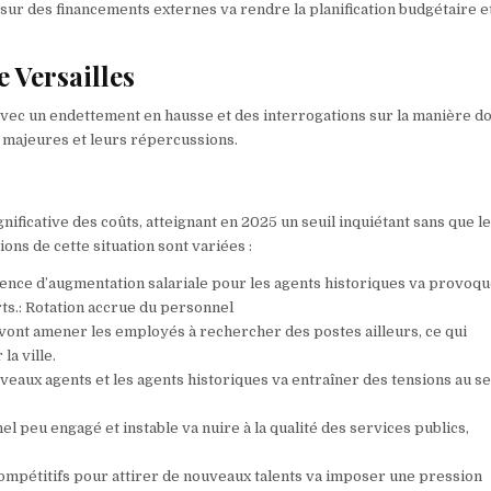
 sur des financements externes va rendre la planification budgétaire e
e Versailles
 avec un endettement en hausse et des interrogations sur la manière do
s majeures et leurs répercussions.
nificative des coûts, atteignant en 2025 un seuil inquiétant sans que l
ns de cette situation sont variées :
sence d’augmentation salariale pour les agents historiques va provoq
rts.: Rotation accrue du personnel
vont amener les employés à rechercher des postes ailleurs, ce qui
a ville.
ouveaux agents et les agents historiques va entraîner des tensions au se
el peu engagé et instable va nuire à la qualité des services publics,
 compétitifs pour attirer de nouveaux talents va imposer une pression