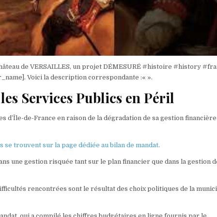
e Château de VERSAILLES, un projet DÉMESURÉ #histoire #history #fr
r_name]. Voici la description correspondante :«
».
les Services Publics en Péril
es d’Île-de-France en raison de la dégradation de sa gestion financière
es se trouvent sur la page dédiée au bilan de mandat
.
ans une gestion risquée tant sur le plan financier que dans la gestion 
fficultés rencontrées sont le résultat des choix politiques de la munici
andat, qui a compilé les chiffres budgétaires en ligne fournis par le