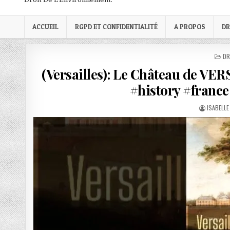
ACCUEIL
RGPD ET CONFIDENTIALITÉ
A PROPOS
DR
PO
DR
IN
(Versailles): Le Château de V
#history #france
AUTHOR:
ISABELLE