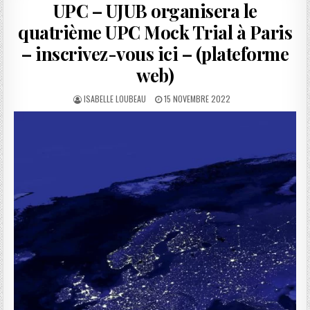
UPC – UJUB organisera le
quatrième UPC Mock Trial à Paris
– inscrivez-vous ici – (plateforme
web)
AUTHOR:
PUBLISHED
ISABELLE LOUBEAU
15 NOVEMBRE 2022
DATE: