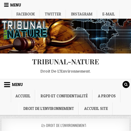
Skip
MENU
to
FACEBOOK
TWITTER
INSTAGRAM
E-MAIL
content
TRIBUNAL-NATURE
Droit De L'Environnement.
MENU
ACCUEIL
RGPD ET CONFIDENTIALITÉ
A PROPOS
DROIT DE L’ENVIRONNEMENT
ACCUEIL SITE
POSTED
DROIT DE L'ENVIRONNEMENT:
IN