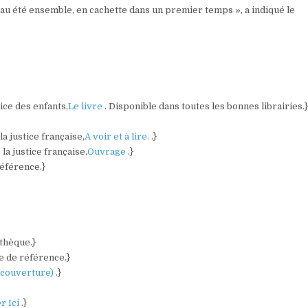
veau été ensemble, en cachette dans un premier temps », a indiqué le
tice des enfants,
Le livre
. Disponible dans toutes les bonnes librairies.
a justice française,
A voir et à lire.
.}
la justice française,
Ouvrage
.}
référence.}
othèque.}
e de référence.}
a couverture)
.}
r Ici
.}