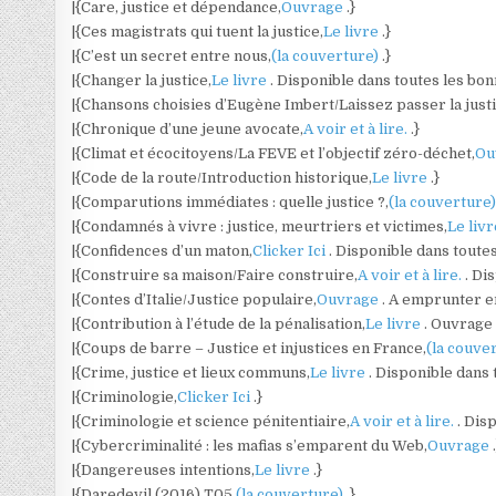
|{Care, justice et dépendance,
Ouvrage
.}
|{Ces magistrats qui tuent la justice,
Le livre
.}
|{C’est un secret entre nous,
(la couverture)
.}
|{Changer la justice,
Le livre
. Disponible dans toutes les bonn
|{Chansons choisies d’Eugène Imbert/Laissez passer la justi
|{Chronique d’une jeune avocate,
A voir et à lire.
.}
|{Climat et écocitoyens/La FEVE et l’objectif zéro-déchet,
Ou
|{Code de la route/Introduction historique,
Le livre
.}
|{Comparutions immédiates : quelle justice ?,
(la couverture
|{Condamnés à vivre : justice, meurtriers et victimes,
Le liv
|{Confidences d’un maton,
Clicker Ici
. Disponible dans toute
|{Construire sa maison/Faire construire,
A voir et à lire.
. Di
|{Contes d’Italie/Justice populaire,
Ouvrage
. A emprunter e
|{Contribution à l’étude de la pénalisation,
Le livre
. Ouvrage
|{Coups de barre – Justice et injustices en France,
(la couve
|{Crime, justice et lieux communs,
Le livre
. Disponible dans 
|{Criminologie,
Clicker Ici
.}
|{Criminologie et science pénitentiaire,
A voir et à lire.
. Dis
|{Cybercriminalité : les mafias s’emparent du Web,
Ouvrage
|{Dangereuses intentions,
Le livre
.}
|{Daredevil (2016) T05,
(la couverture)
.}