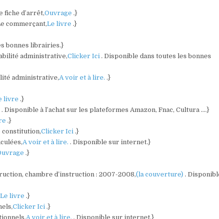
 fiche d’arrêt,
Ouvrage
.}
/Le commerçant,
Le livre
.}
es bonnes librairies.}
bilité administrative,
Clicker Ici
. Disponible dans toutes les bonnes
lité administrative,
A voir et à lire.
.}
e livre
.}
)
. Disponible à l’achat sur les plateformes Amazon, Fnac, Cultura ….}
vre
.}
 constitution,
Clicker Ici
.}
culées,
A voir et à lire.
. Disponible sur internet.}
Ouvrage
.}
struction, chambre d’instruction : 2007-2008,
(la couverture)
. Disponibl
,
Le livre
.}
nels,
Clicker Ici
.}
tionnels,
A voir et à lire.
. Disponible sur internet.}