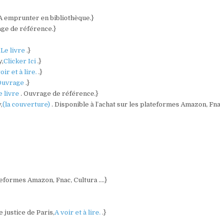
 A emprunter en bibliothèque.}
age de référence.}
,
Le livre
.}
y,
Clicker Ici
.}
oir et à lire.
.}
Ouvrage
.}
e livre
. Ouvrage de référence.}
,
(la couverture)
. Disponible à l’achat sur les plateformes Amazon, Fna
ateformes Amazon, Fnac, Cultura ….}
 justice de Paris,
A voir et à lire.
.}