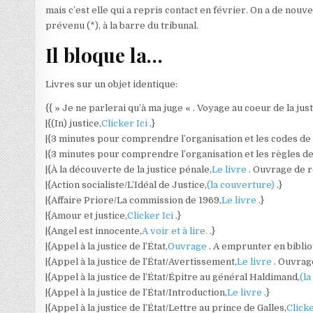
mais c’est elle qui a repris contact en février. On a de nou
prévenu (*), à la barre du tribunal.
Il bloque la…
Livres sur un objet identique:
{{ » Je ne parlerai qu’à ma juge « . Voyage au coeur de la jus
|{(In) justice,
Clicker Ici
.}
|{3 minutes pour comprendre l’organisation et les codes de l
|{3 minutes pour comprendre l’organisation et les règles de 
|{À la découverte de la justice pénale,
Le livre
. Ouvrage de 
|{Action socialiste/L’Idéal de Justice,
(la couverture)
.}
|{Affaire Priore/La commission de 1969,
Le livre
.}
|{Amour et justice,
Clicker Ici
.}
|{Angel est innocente,
A voir et à lire.
.}
|{Appel à la justice de l’État,
Ouvrage
. A emprunter en bibli
|{Appel à la justice de l’État/Avertissement,
Le livre
. Ouvrag
|{Appel à la justice de l’État/Épitre au général Haldimand,
(l
|{Appel à la justice de l’État/Introduction,
Le livre
.}
|{Appel à la justice de l’État/Lettre au prince de Galles,
Clicke