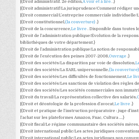
|{Droit administratif. 2e édition,
A voir et à lire.
.}
|{Droit administratif/La jurisprudence/Comment rédiger une
|{Droit commercial/L’entreprise commerciale individuelle
|{Droit constitutionnel,
(la couverture)
.}
|{Droit de la concurrence,
Le livre
. Disponible dans toutes l
|{Droit de l’administration publique/Évolution de la responsa
bibliothèques de votre département.}
|{Droit de l’administration publique/La notion de responsabi
|{Droit de l’exécution des peines 2007-2008,
Ouvrage
.}
|{Droit des sociétés/La disparition par voie de dissolution,
L
|{Droit des sociétés/La SARL unipersonnelle,
(la couverture
|{Droit des sociétés/Les difficultés de fonctionnement,
Le li
|{Droit des sociétés/Les sanctions de violation des règles de
|{Droit des sociétés/Les sociétés commerciales non immatri
|{Droit du travail/La représentation collective des salariés,
|{Droit et déontologie de la profession d’avocat,
Le livre
.}
|{Droit et pratique de l’instruction préparatoire : juge d’in
l’achat sur les plateformes Amazon, Fnac, Cultura ….}
|{Droit fiscal/Le régime communautaire des sociétés mères
|{Droit international public/Les actes juridiques convention
|{Droit international public/Les actes juridiques non conven