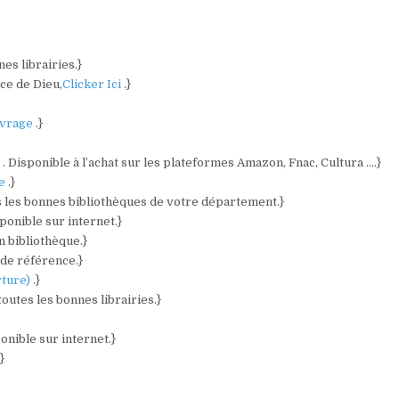
es librairies.}
ce de Dieu,
Clicker Ici
.}
vrage
.}
)
. Disponible à l’achat sur les plateformes Amazon, Fnac, Cultura ….}
re
.}
s les bonnes bibliothèques de votre département.}
sponible sur internet.}
n bibliothèque.}
 de référence.}
rture)
.}
toutes les bonnes librairies.}
ponible sur internet.}
.}