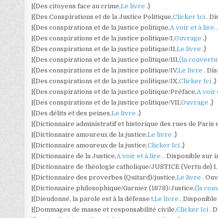
|{Des citoyens face au crime,
Le livre
.}
|{Des Conspirations et de la Justice Politique,
Clicker Ici
. D
|{Des conspirations et de la justice politique,
A voir et à lire.
|{Des conspirations et de la justice politique/I,
Ouvrage
.}
|{Des conspirations et de la justice politique/II,
Le livre
.}
|{Des conspirations et de la justice politique/III,
(la couvert
|{Des conspirations et de la justice politique/IV,
Le livre
. Di
|{Des conspirations et de la justice politique/IX,
Clicker Ici
.}
|{Des conspirations et de la justice politique/Préface,
A voir 
|{Des conspirations et de la justice politique/VII,
Ouvrage
.}
|{Des délits et des peines,
Le livre
.}
|{Dictionnaire administratif et historique des rues de Paris
|{Dictionnaire amoureux de la justice,
Le livre
.}
|{Dictionnaire amoureux de la justice,
Clicker Ici
.}
|{Dictionnaire de la Justice,
A voir et à lire.
. Disponible sur i
|{Dictionnaire de théologie catholique/JUSTICE (Vertu de) I. 
|{Dictionnaire des proverbes (Quitard)/justice,
Le livre
. Ou
|{Dictionnaire philosophique/Garnier (1878)/Justice,
(la cou
|{Dieudonné, la parole est à la défense !,
Le livre
. Disponible
|{Dommages de masse et responsabilité civile,
Clicker Ici
. 