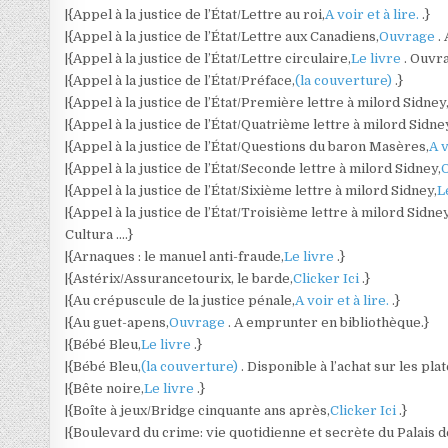
|{Appel à la justice de l’État/Lettre au roi,
A voir et à lire.
.}
|{Appel à la justice de l’État/Lettre aux Canadiens,
Ouvrage
.
|{Appel à la justice de l’État/Lettre circulaire,
Le livre
. Ouvr
|{Appel à la justice de l’État/Préface,
(la couverture)
.}
|{Appel à la justice de l’État/Première lettre à milord Sidney
|{Appel à la justice de l’État/Quatrième lettre à milord Sidne
|{Appel à la justice de l’État/Questions du baron Masères,
A v
|{Appel à la justice de l’État/Seconde lettre à milord Sidney,
|{Appel à la justice de l’État/Sixième lettre à milord Sidney,
L
|{Appel à la justice de l’État/Troisième lettre à milord Sidney
Cultura ….}
|{Arnaques : le manuel anti-fraude,
Le livre
.}
|{Astérix/Assurancetourix, le barde,
Clicker Ici
.}
|{Au crépuscule de la justice pénale,
A voir et à lire.
.}
|{Au guet-apens,
Ouvrage
. A emprunter en bibliothèque.}
|{Bébé Bleu,
Le livre
.}
|{Bébé Bleu,
(la couverture)
. Disponible à l’achat sur les pl
|{Bête noire,
Le livre
.}
|{Boîte à jeux/Bridge cinquante ans après,
Clicker Ici
.}
|{Boulevard du crime: vie quotidienne et secrète du Palais de