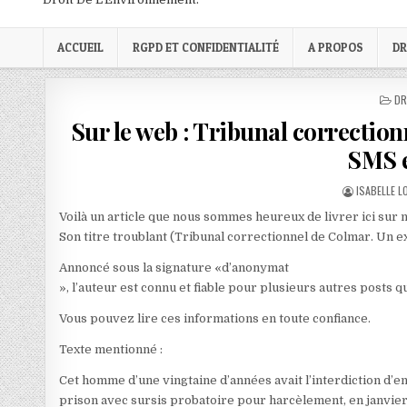
ACCUEIL
RGPD ET CONFIDENTIALITÉ
A PROPOS
DR
PO
DR
IN
Sur le web : Tribunal correctio
SMS e
AUTHOR:
ISABELLE 
Voilà un article que nous sommes heureux de livrer ici sur no
Son titre troublant (Tribunal correctionnel de Colmar. Un 
Annoncé sous la signature «d’anonymat
», l’auteur est connu et fiable pour plusieurs autres posts qu
Vous pouvez lire ces informations en toute confiance.
Texte mentionné :
Cet homme d’une vingtaine d’années avait l’interdiction d’en
prison avec sursis probatoire pour harcèlement, en janvier 2