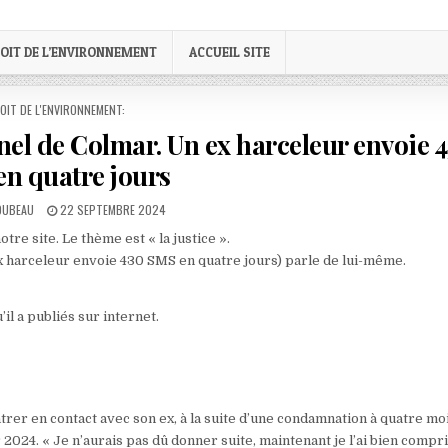
OIT DE L’ENVIRONNEMENT
ACCUEIL SITE
STED
OIT DE L'ENVIRONNEMENT:
nnel de Colmar. Un ex harceleur envoie 
n quatre jours
PUBLISHED
LOUBEAU
22 SEPTEMBRE 2024
DATE:
tre site. Le thème est « la justice ».
ex harceleur envoie 430 SMS en quatre jours) parle de lui-même.
’il a publiés sur internet.
trer en contact avec son ex, à la suite d’une condamnation à quatre mo
024. « Je n’aurais pas dû donner suite, maintenant je l’ai bien compri