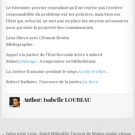
Le bâtonnier précise cependant qu’il ne rejette pas l’entière
responsabilité du problème sur les policiers, mais bien sur
l’État qui, selon lui, ne met pas en place les moyens nécessaires
pour garantir la propreté des commissariats.
Léna Gheys avec Clément Boutin
Bibliographie :
Appel à la justice de l’État/Seconde lettre à milord
Sidney,
Ouvrage
. A emprunter en bibliothèque.
La Justice française pendant le siège,
A voir et à lire.
.
Robert Badinter, l’épreuve de la justice,
Le livre
.
Author:
Isabelle LOUBEAU
Navigation
← Infos pour vous : Saleh Nikbakht, l’avocat de Mahsa Amini, risque