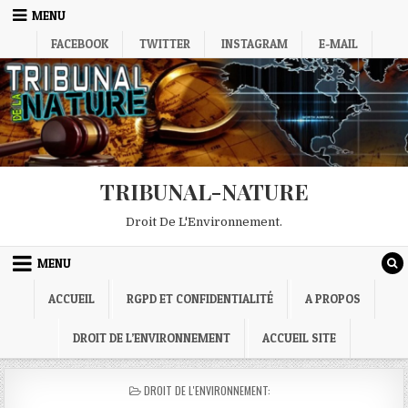
Skip
MENU
to
FACEBOOK
TWITTER
INSTAGRAM
E-MAIL
content
TRIBUNAL-NATURE
Droit De L'Environnement.
MENU
ACCUEIL
RGPD ET CONFIDENTIALITÉ
A PROPOS
DROIT DE L’ENVIRONNEMENT
ACCUEIL SITE
POSTED
DROIT DE L'ENVIRONNEMENT:
IN