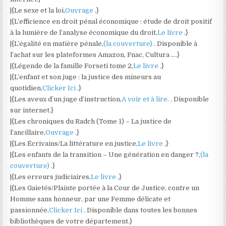
|{Le sexe et la loi,
Ouvrage
.}
|{L’efficience en droit pénal économique : étude de droit positif
à la lumière de l’analyse économique du droit,
Le livre
.}
|{L’égalité en matière pénale,
(la couverture)
. Disponible à
l’achat sur les plateformes Amazon, Fnac, Cultura ….}
|{Légende de la famille Forseti tome 2,
Le livre
.}
|{L’enfant et son juge : la justice des mineurs au
quotidien,
Clicker Ici
.}
|{Les aveux d’un juge d’instruction,
A voir et à lire.
. Disponible
sur internet.}
|{Les chroniques du Radch (Tome 1) – La justice de
l’ancillaire,
Ouvrage
.}
|{Les Écrivains/La littérature en justice,
Le livre
.}
|{Les enfants de la transition – Une génération en danger ?,
(la
couverture)
.}
|{Les erreurs judiciaires,
Le livre
.}
|{Les Gaietés/Plainte portée à la Cour de Justice, contre un
Homme sans honneur, par une Femme délicate et
passionnée,
Clicker Ici
. Disponible dans toutes les bonnes
bibliothèques de votre département.}