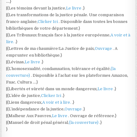
….}
|{Les témoins devant la justice,
Le livre
.}
|{Les transformations de la justice pénale. Une comparaison
franco-anglaise,
Clicker Ici
. Disponible dans toutes les bonnes
bibliothèques de votre département.}
|{Les Tribunaux français face à la justice européenne,
A voir et à
lire.
.}
|{Lettres de ma chaumière/La Justice de paix,
Ouvrage
. A
emprunter en bibliothèque.}
|{Lévinas,
Le livre
.}
|{L’homosexualité, condamnation, tolérance et égalité,
(la
couverture)
. Disponible à l’achat sur les plateformes Amazon,
Fnac, Cultura ….}
|{Libertés et sûreté dans un monde dangereux,
Le livre
.}
|{L’idée de justice,
Clicker Ici
.}
|{Liens dangereux,
A voir et à lire.
.}
|{L’indépendance de la justice,
Ouvrage
.}
|{Malheur Aux Pauvres,
Le livre
. Ouvrage de référence.}
|{Manuel de droit pénal général,
(la couverture)
.}
}