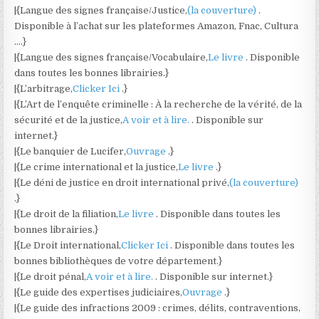
|{Langue des signes française/Justice,
(la couverture)
.
Disponible à l’achat sur les plateformes Amazon, Fnac, Cultura
….}
|{Langue des signes française/Vocabulaire,
Le livre
. Disponible
dans toutes les bonnes librairies.}
|{L’arbitrage,
Clicker Ici
.}
|{L’Art de l’enquête criminelle : À la recherche de la vérité, de la
sécurité et de la justice,
A voir et à lire.
. Disponible sur
internet.}
|{Le banquier de Lucifer,
Ouvrage
.}
|{Le crime international et la justice,
Le livre
.}
|{Le déni de justice en droit international privé,
(la couverture)
.}
|{Le droit de la filiation,
Le livre
. Disponible dans toutes les
bonnes librairies.}
|{Le Droit international,
Clicker Ici
. Disponible dans toutes les
bonnes bibliothèques de votre département.}
|{Le droit pénal,
A voir et à lire.
. Disponible sur internet.}
|{Le guide des expertises judiciaires,
Ouvrage
.}
|{Le guide des infractions 2009 : crimes, délits, contraventions,