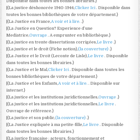
Disponible dans toutes les bonnes librairies.}
|{La justice déshonorée 1940-1944,
Clicker Ici
. Disponible dans
toutes les bonnes bibliothèques de votre département.}
|{La Justice en France,
A voir et à lire.
.}
|{La Justice en Question? Experience d’une
Mediatrice,
Ouvrage
. A emprunter en bibliothèque.}
|{La justice en trente dissertations corrigées,
Le livre
.}
|{La justice et le droit (Fiche notion),
(la couverture)
.}
|{La Justice et le Droit (Leconte de Lisle),
Le livre
. Disponible
dans toutes les bonnes librairies.}
|{La Justice et le Mal,
Clicker Ici
. Disponible dans toutes les
bonnes bibliothèques de votre département.}
|{La Justice et les Enfants,
A voir et à lire.
. Disponible sur
internet.}
|{La justice et les institutions juridictionnelles,
Ouvrage
.}
|{La justice et les institutions juridictionnelles,
Le livre
.
Ouvrage de référence.}
|{La justice et son public,
(la couverture)
.}
|{La Justice expliquée à ma petite-fille,
Le livre
. Disponible
dans toutes les bonnes librairies.}
|{La justice française : acteurs, fonctionnement et