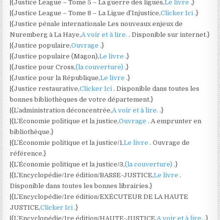
|{Justice League – Tome 5 – La guerre des ligues,
Le livre
.}
|{Justice League – Tome 8 – La Ligue d’Injustice,
Clicker Ici
.}
|{Justice pénale internationale Les nouveaux enjeux de
Nuremberg à La Haye,
A voir et à lire.
. Disponible sur internet.}
|{Justice populaire,
Ouvrage
.}
|{Justice populaire (Magon),
Le livre
.}
|{Justice pour Cross,
(la couverture)
.}
|{Justice pour la République,
Le livre
.}
|{Justice restaurative,
Clicker Ici
. Disponible dans toutes les
bonnes bibliothèques de votre département.}
|{L’administration déconcentrée,
A voir et à lire.
.}
|{L’Économie politique et la justice,
Ouvrage
. A emprunter en
bibliothèque.}
|{L’Économie politique et la justice/1,
Le livre
. Ouvrage de
référence.}
|{L’Économie politique et la justice/3,
(la couverture)
.}
|{L’Encyclopédie/1re édition/BASSE-JUSTICE,
Le livre
.
Disponible dans toutes les bonnes librairies.}
|{L’Encyclopédie/1re édition/EXÉCUTEUR DE LA HAUTE
JUSTICE,
Clicker Ici
.}
|{L’Encyclopédie/1re édition/HAUTE-JUSTICE,
A voir et à lire.
.}