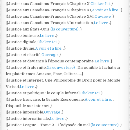
|{Justice aux Canadiens-Français !/Chapitre X,
Clicker Ici
.}
|{Justice aux Canadiens-Français !/Chapitre XI,
A voir et à lire.
.}
|{Justice aux Canadiens-Français !/Chapitre XVI,
Ouvrage
.}
|{Justice aux Canadiens-Français !/Introduction,
Le livre
.}
|{Justice aux États-Unis,
(la couverture)
.}
|{Justice boiteuse,
Le livre
.}
|{Justice digitale,
Clicker Ici
.}
|{Justice divine,
A voir et à lire.
.}
|{Justice et charité,
Ouvrage
.}
|{Justice et déviance à l’époque contemporaine,
Le livre
.}
|{Justice et fraternité,
(la couverture)
. Disponible à l’achat sur
les plateformes Amazon, Fnac, Cultura ….}
|{Justice et Internet, Une Philosophie du Droit pour le Monde
Virtuel,
Le livre
.}
|{Justice et politique : le couple infernal,
Clicker Ici
.}
|{Justice française, la Grande Escroquerie,
A voir et à lire.
.
Disponible sur internet.}
|{Justice impossible,
Ouvrage
.}
|{Justice internationale,
Le livre
.}
|{Justice League – Tome 2 – L’odyssée du mal,
(la couverture)
.}