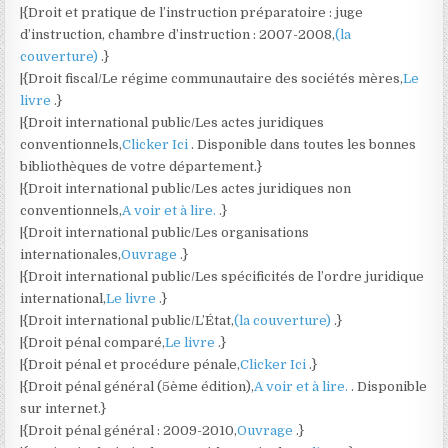
|{Droit et pratique de l’instruction préparatoire : juge
d’instruction, chambre d’instruction : 2007-2008,
(la
couverture)
.}
|{Droit fiscal/Le régime communautaire des sociétés mères,
Le
livre
.}
|{Droit international public/Les actes juridiques
conventionnels,
Clicker Ici
. Disponible dans toutes les bonnes
bibliothèques de votre département.}
|{Droit international public/Les actes juridiques non
conventionnels,
A voir et à lire.
.}
|{Droit international public/Les organisations
internationales,
Ouvrage
.}
|{Droit international public/Les spécificités de l’ordre juridique
international,
Le livre
.}
|{Droit international public/L’État,
(la couverture)
.}
|{Droit pénal comparé,
Le livre
.}
|{Droit pénal et procédure pénale,
Clicker Ici
.}
|{Droit pénal général (5ème édition),
A voir et à lire.
. Disponible
sur internet.}
|{Droit pénal général : 2009-2010,
Ouvrage
.}