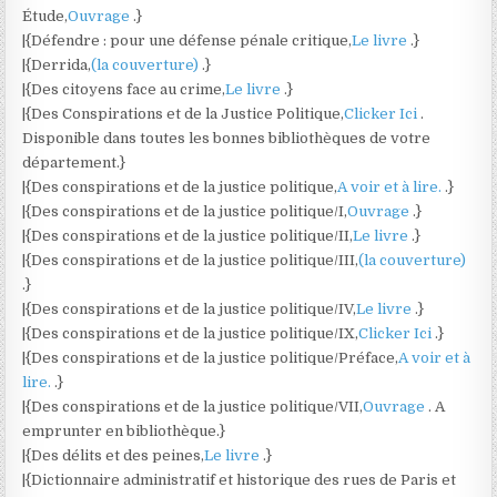
Étude,
Ouvrage
.}
|{Défendre : pour une défense pénale critique,
Le livre
.}
|{Derrida,
(la couverture)
.}
|{Des citoyens face au crime,
Le livre
.}
|{Des Conspirations et de la Justice Politique,
Clicker Ici
.
Disponible dans toutes les bonnes bibliothèques de votre
département.}
|{Des conspirations et de la justice politique,
A voir et à lire.
.}
|{Des conspirations et de la justice politique/I,
Ouvrage
.}
|{Des conspirations et de la justice politique/II,
Le livre
.}
|{Des conspirations et de la justice politique/III,
(la couverture)
.}
|{Des conspirations et de la justice politique/IV,
Le livre
.}
|{Des conspirations et de la justice politique/IX,
Clicker Ici
.}
|{Des conspirations et de la justice politique/Préface,
A voir et à
lire.
.}
|{Des conspirations et de la justice politique/VII,
Ouvrage
. A
emprunter en bibliothèque.}
|{Des délits et des peines,
Le livre
.}
|{Dictionnaire administratif et historique des rues de Paris et