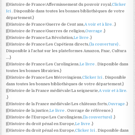
|{Histoire de France/Affermissement du pouvoir royal,
Clicker
Ici
. Disponible dans toutes les bonnes bibliothèques de votre
département.}
|{Histoire de France/Guerre de Cent ans,
A voir et à lire.
.}
|{Histoire de France/Guerres de religion,
Ouvrage
.}
|{Histoire de France/La Révolution,
Le livre
.}
|{Histoire de France/Les Capétiens directs,
(la couverture)
.
Disponible à l’achat sur les plateformes Amazon, Fnac, Cultura
….}
|{Histoire de France/Les Carolingiens,
Le livre
. Disponible dans
toutes les bonnes librairies.}
|{Histoire de France/Les Mérovingiens,
Clicker Ici
. Disponible
dans toutes les bonnes bibliothèques de votre département.}
|{Histoire de la France médiévale/La seigneurie,
A voir et à lire.
.}
|{Histoire de la France médiévale/Les châteaux forts,
Ouvrage
.}
|{Histoire de la justice,
Le livre
. Ouvrage de référence.}
|{Histoire de l’Europe/Les Carolingiens,
(la couverture)
.}
|{Histoire du droit pénal en Europe,
Le livre
.}
|{Histoire du droit pénal en Europe,
Clicker Ici
. Disponible dans