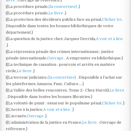
livre
. Ouvrage de référence.}
|{La procédure pénale,
(la couverture)
.}
|{La procédure pénale,
Le livre
.}
|{La protection des décideurs publics face au pénal,
Clicker Ici
.
Disponible dans toutes les bonnes bibliothèques de votre
département.}
|{La question de la justice chez Jacques Derrida,
A voir et à lire.
.}
|{La répression pénale des crimes internationaux : justice
pénale internationale,
Ouvrage
. A emprunter en bibliothèque.}
|{La technique de cassation : pourvois et arrêts en matière
civile,
Le livre
.}
|{La terreur judiciaire,
(la couverture)
. Disponible à l’achat sur
les plateformes Amazon, Fnac, Cultura ….}
|{La Vallée des belles rencontres, Tome 2 : Chez Harold,
Le livre
. Disponible dans toutes les bonnes librairies.}
|{La volonté de punir : essai sur le populisme pénal,
Clicker Ici
.}
|{L’Accès à la justice,
A voir et à lire.
.}
|{L’accusée,
Ouvrage
.}
|{L’administration de la justice en France,
Le livre
. Ouvrage de
référence.}