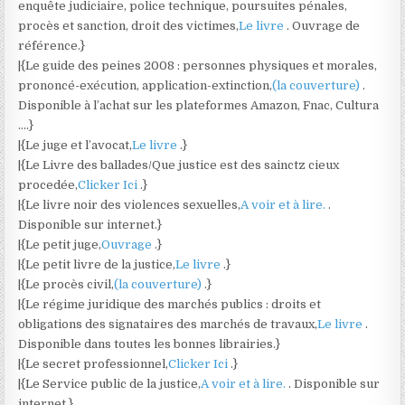
enquête judiciaire, police technique, poursuites pénales,
procès et sanction, droit des victimes,
Le livre
. Ouvrage de
référence.}
|{Le guide des peines 2008 : personnes physiques et morales,
prononcé-exécution, application-extinction,
(la couverture)
.
Disponible à l’achat sur les plateformes Amazon, Fnac, Cultura
….}
|{Le juge et l’avocat,
Le livre
.}
|{Le Livre des ballades/Que justice est des sainctz cieux
procedée,
Clicker Ici
.}
|{Le livre noir des violences sexuelles,
A voir et à lire.
.
Disponible sur internet.}
|{Le petit juge,
Ouvrage
.}
|{Le petit livre de la justice,
Le livre
.}
|{Le procès civil,
(la couverture)
.}
|{Le régime juridique des marchés publics : droits et
obligations des signataires des marchés de travaux,
Le livre
.
Disponible dans toutes les bonnes librairies.}
|{Le secret professionnel,
Clicker Ici
.}
|{Le Service public de la justice,
A voir et à lire.
. Disponible sur
internet.}