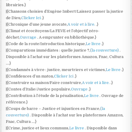
librairies.}
|{Chansons choisies d’Eugène Imbert/Laissez passer la justice
de Dieu,
Clicker Ici
.}
|{Chronique d’une jeune avocate,
A voir et à lire.
.}
|{Climat et écocitoyens/La FEVE et l’objectif zéro-
déchet,
Ouvrage
. A emprunter en bibliothèque.}
|{Code de la route/Introduction historique,
Le livre
.}
|{Comparutions immédiates : quelle justice ?,
(la couverture)
.
Disponible à l’achat sur les plateformes Amazon, Fnac, Cultura
….}
|{Condamnés à vivre : justice, meurtriers et victimes,
Le livre
.}
|{Confidences d’un maton,
Clicker Ici
.}
|{Construire sa maison/Faire construire,
A voir et à lire.
.}
|{Contes d’Italie/Justice populaire,
Ouvrage
.}
|{Contribution à l’étude de la pénalisation,
Le livre
. Ouvrage de
référence.}
|{Coups de barre – Justice et injustices en France,
(la
couverture)
. Disponible à l’achat sur les plateformes Amazon,
Fnac, Cultura ….}
|{Crime, justice et lieux communs,
Le livre
. Disponible dans