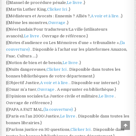
{{Manuel de procédure pénale,
Le livre
.}
|{Martin Luther King,
Clicker Ici
.}
|{Médiateurs et Avocats : Ennemis ? Alliés ?,
A voir et à lire.
.}
|{Même les monstres,
Ouvrage
.}
|{Néerlandais/Pour traducteurs/La ville (utilisateurs
avancés),
Le livre
. Ouvrage de référence.}
|{Notes d’audience ou Les Mémoires d’une « tribunaliste »,
(la
couverture)
. Disponible à l’achat sur les plateformes Amazon,
Fnac, Cultura ….}
|{Notion de bien et de besoin,
Le livre
.}
|{Nuits dangereuses,
Clicker Ici
. Disponible dans toutes les
bonnes bibliothèques de votre département.}
|{Objectif Justice,
A voir et à lire.
. Disponible sur internet.}
|{Omar m’a tuer,
Ouvrage
. A emprunter en bibliothèque.}
|{Opinions sociales/La Justice civile et militaire,
Le livre
.
Ouvrage de référence.}
|{PAPA A FAIT MAL,
(la couverture)
.}
|{Paris en l’an 2000/Justice,
Le livre
. Disponible dans toutes les
bonnes librairies.}
Scro
to
|{Parlons justice en 30 questions,
Clicker Ici
. Disponible dans
Top