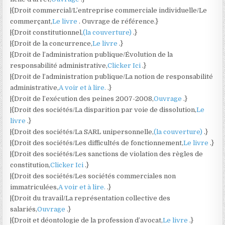
|{Droit commercial/L’entreprise commerciale individuelle/Le
commerçant,
Le livre
. Ouvrage de référence.}
|{Droit constitutionnel,
(la couverture)
.}
|{Droit de la concurrence,
Le livre
.}
|{Droit de l’administration publique/Évolution de la
responsabilité administrative,
Clicker Ici
.}
|{Droit de l’administration publique/La notion de responsabilité
administrative,
A voir et à lire.
.}
|{Droit de l’exécution des peines 2007-2008,
Ouvrage
.}
|{Droit des sociétés/La disparition par voie de dissolution,
Le
livre
.}
|{Droit des sociétés/La SARL unipersonnelle,
(la couverture)
.}
|{Droit des sociétés/Les difficultés de fonctionnement,
Le livre
.}
|{Droit des sociétés/Les sanctions de violation des règles de
constitution,
Clicker Ici
.}
|{Droit des sociétés/Les sociétés commerciales non
immatriculées,
A voir et à lire.
.}
|{Droit du travail/La représentation collective des
salariés,
Ouvrage
.}
|{Droit et déontologie de la profession d’avocat,
Le livre
.}