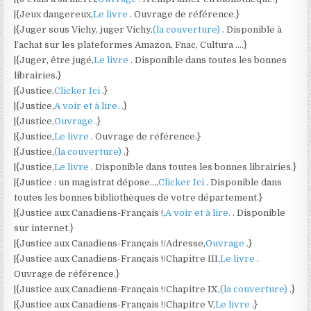
|{Jeux dangereux,
Le livre
. Ouvrage de référence.}
|{Juger sous Vichy, juger Vichy,
(la couverture)
. Disponible à
l’achat sur les plateformes Amazon, Fnac, Cultura ….}
|{Juger, être jugé,
Le livre
. Disponible dans toutes les bonnes
librairies.}
|{Justice,
Clicker Ici
.}
|{Justice,
A voir et à lire.
.}
|{Justice,
Ouvrage
.}
|{Justice,
Le livre
. Ouvrage de référence.}
|{Justice,
(la couverture)
.}
|{Justice,
Le livre
. Disponible dans toutes les bonnes librairies.}
|{Justice : un magistrat dépose…,
Clicker Ici
. Disponible dans
toutes les bonnes bibliothèques de votre département.}
|{Justice aux Canadiens-Français !,
A voir et à lire.
. Disponible
sur internet.}
|{Justice aux Canadiens-Français !/Adresse,
Ouvrage
.}
|{Justice aux Canadiens-Français !/Chapitre III,
Le livre
.
Ouvrage de référence.}
|{Justice aux Canadiens-Français !/Chapitre IX,
(la couverture)
.}
|{Justice aux Canadiens-Français !/Chapitre V,
Le livre
.}