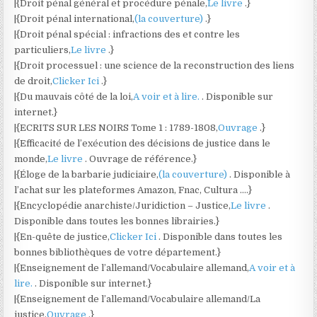
|{Droit pénal général et procédure pénale,
Le livre
.}
|{Droit pénal international,
(la couverture)
.}
|{Droit pénal spécial : infractions des et contre les
particuliers,
Le livre
.}
|{Droit processuel : une science de la reconstruction des liens
de droit,
Clicker Ici
.}
|{Du mauvais côté de la loi,
A voir et à lire.
. Disponible sur
internet.}
|{ECRITS SUR LES NOIRS Tome 1 : 1789-1808,
Ouvrage
.}
|{Efficacité de l’exécution des décisions de justice dans le
monde,
Le livre
. Ouvrage de référence.}
|{Éloge de la barbarie judiciaire,
(la couverture)
. Disponible à
l’achat sur les plateformes Amazon, Fnac, Cultura ….}
|{Encyclopédie anarchiste/Juridiction – Justice,
Le livre
.
Disponible dans toutes les bonnes librairies.}
|{En-quête de justice,
Clicker Ici
. Disponible dans toutes les
bonnes bibliothèques de votre département.}
|{Enseignement de l’allemand/Vocabulaire allemand,
A voir et à
lire.
. Disponible sur internet.}
|{Enseignement de l’allemand/Vocabulaire allemand/La
justice,
Ouvrage
.}