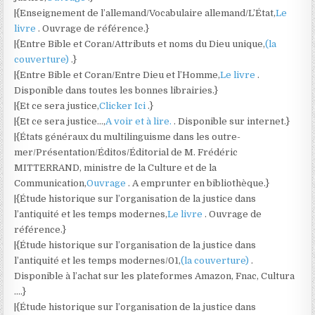
|{Enseignement de l’allemand/Vocabulaire allemand/L’État,
Le
livre
. Ouvrage de référence.}
|{Entre Bible et Coran/Attributs et noms du Dieu unique,
(la
couverture)
.}
|{Entre Bible et Coran/Entre Dieu et l’Homme,
Le livre
.
Disponible dans toutes les bonnes librairies.}
|{Et ce sera justice,
Clicker Ici
.}
|{Et ce sera justice…,
A voir et à lire.
. Disponible sur internet.}
|{États généraux du multilinguisme dans les outre-
mer/Présentation/Éditos/Éditorial de M. Frédéric
MITTERRAND, ministre de la Culture et de la
Communication,
Ouvrage
. A emprunter en bibliothèque.}
|{Étude historique sur l’organisation de la justice dans
l’antiquité et les temps modernes,
Le livre
. Ouvrage de
référence.}
|{Étude historique sur l’organisation de la justice dans
l’antiquité et les temps modernes/01,
(la couverture)
.
Disponible à l’achat sur les plateformes Amazon, Fnac, Cultura
….}
|{Étude historique sur l’organisation de la justice dans