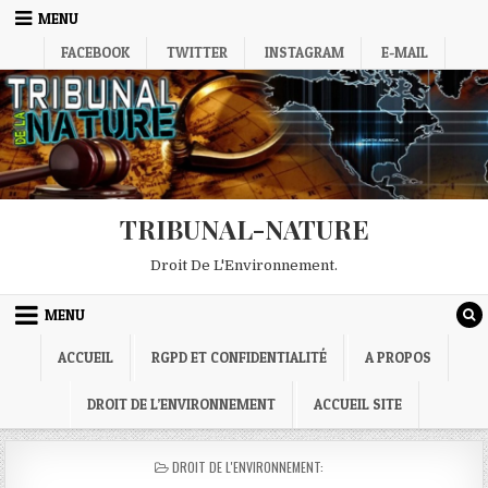
Skip
MENU
to
FACEBOOK
TWITTER
INSTAGRAM
E-MAIL
content
TRIBUNAL-NATURE
Droit De L'Environnement.
MENU
ACCUEIL
RGPD ET CONFIDENTIALITÉ
A PROPOS
DROIT DE L’ENVIRONNEMENT
ACCUEIL SITE
POSTED
DROIT DE L'ENVIRONNEMENT:
IN