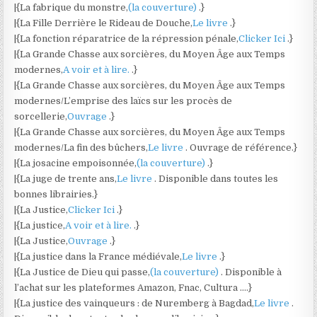
|{La fabrique du monstre,
(la couverture)
.}
|{La Fille Derrière le Rideau de Douche,
Le livre
.}
|{La fonction réparatrice de la répression pénale,
Clicker Ici
.}
|{La Grande Chasse aux sorcières, du Moyen Âge aux Temps
modernes,
A voir et à lire.
.}
|{La Grande Chasse aux sorcières, du Moyen Âge aux Temps
modernes/L’emprise des laïcs sur les procès de
sorcellerie,
Ouvrage
.}
|{La Grande Chasse aux sorcières, du Moyen Âge aux Temps
modernes/La fin des bûchers,
Le livre
. Ouvrage de référence.}
|{La josacine empoisonnée,
(la couverture)
.}
|{La juge de trente ans,
Le livre
. Disponible dans toutes les
bonnes librairies.}
|{La Justice,
Clicker Ici
.}
|{La justice,
A voir et à lire.
.}
|{La Justice,
Ouvrage
.}
|{La justice dans la France médiévale,
Le livre
.}
|{La Justice de Dieu qui passe,
(la couverture)
. Disponible à
l’achat sur les plateformes Amazon, Fnac, Cultura ….}
|{La justice des vainqueurs : de Nuremberg à Bagdad,
Le livre
.