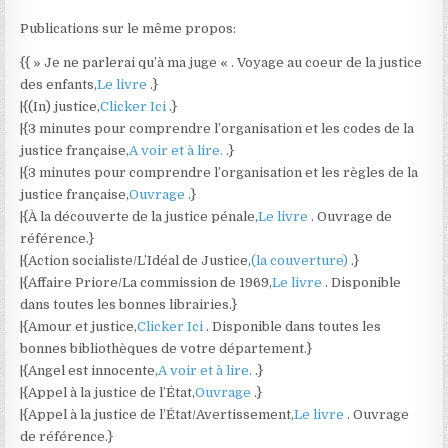
Publications sur le même propos:
{{ » Je ne parlerai qu’à ma juge « . Voyage au coeur de la justice
des enfants,
Le livre
.}
|{(In) justice,
Clicker Ici
.}
|{3 minutes pour comprendre l’organisation et les codes de la
justice française,
A voir et à lire.
.}
|{3 minutes pour comprendre l’organisation et les règles de la
justice française,
Ouvrage
.}
|{À la découverte de la justice pénale,
Le livre
. Ouvrage de
référence.}
|{Action socialiste/L’Idéal de Justice,
(la couverture)
.}
|{Affaire Priore/La commission de 1969,
Le livre
. Disponible
dans toutes les bonnes librairies.}
|{Amour et justice,
Clicker Ici
. Disponible dans toutes les
bonnes bibliothèques de votre département.}
|{Angel est innocente,
A voir et à lire.
.}
|{Appel à la justice de l’État,
Ouvrage
.}
|{Appel à la justice de l’État/Avertissement,
Le livre
. Ouvrage
de référence.}