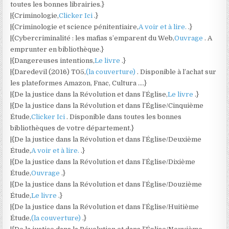
toutes les bonnes librairies.}
|{Criminologie,
Clicker Ici
.}
|{Criminologie et science pénitentiaire,
A voir et à lire.
.}
|{Cybercriminalité : les mafias s’emparent du Web,
Ouvrage
. A
emprunter en bibliothèque.}
|{Dangereuses intentions,
Le livre
.}
|{Daredevil (2016) T05,
(la couverture)
. Disponible à l’achat sur
les plateformes Amazon, Fnac, Cultura ….}
|{De la justice dans la Révolution et dans l’Église,
Le livre
.}
|{De la justice dans la Révolution et dans l’Église/Cinquième
Étude,
Clicker Ici
. Disponible dans toutes les bonnes
bibliothèques de votre département.}
|{De la justice dans la Révolution et dans l’Église/Deuxième
Étude,
A voir et à lire.
.}
|{De la justice dans la Révolution et dans l’Église/Dixième
Étude,
Ouvrage
.}
|{De la justice dans la Révolution et dans l’Église/Douzième
Étude,
Le livre
.}
|{De la justice dans la Révolution et dans l’Église/Huitième
Étude,
(la couverture)
.}