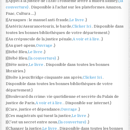
|{Appel à la justice de l’État/Troisième lettre à milord Sidney,
(la
couverture)
. Disponible à l’achat sur les plateformes Amazon,
Fnac, Cultura ….}
|{Arnaques : le manuel anti-fraude,
Le livre
.}
|{Astérix/Assurancetourix, le barde,
Clicker Ici
. Disponible dans
toutes les bonnes bibliothèques de votre département.}
|{Au crépuscule de la justice pénale,
A voir et à lire.
.}
|{Au guet-apens,
Ouvrage
.}
|{Bébé Bleu,
Le livre
.}
|{Bébé Bleu,
(la couverture)
.}
|{Bête noire,
Le livre
. Disponible dans toutes les bonnes
librairies.}
|{Boîte à jeux/Bridge cinquante ans après,
Clicker Ici
.
Disponible dans toutes les bonnes bibliothèques de votre
département.}
|{Boulevard du crime: vie quotidienne et secrète du Palais de
justice de Paris,
A voir et à lire.
. Disponible sur internet.}
|{Care, justice et dépendance,
Ouvrage
.}
|{Ces magistrats qui tuent la justice,
Le livre
.}
|{C’est un secret entre nous,
(la couverture)
.}
|{Changer la justice,
Le livre
. Disponible dans toutes les bonnes