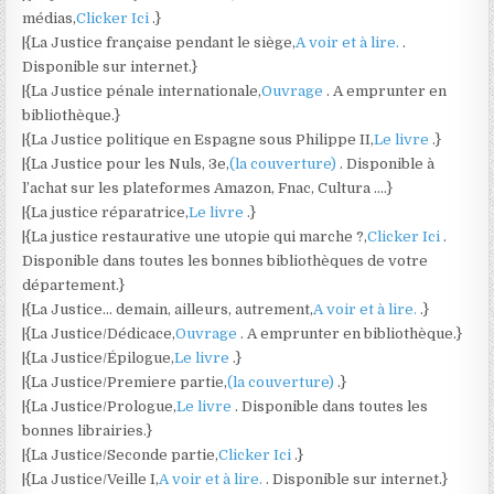
médias,
Clicker Ici
.}
|{La Justice française pendant le siège,
A voir et à lire.
.
Disponible sur internet.}
|{La Justice pénale internationale,
Ouvrage
. A emprunter en
bibliothèque.}
|{La Justice politique en Espagne sous Philippe II,
Le livre
.}
|{La Justice pour les Nuls, 3e,
(la couverture)
. Disponible à
l’achat sur les plateformes Amazon, Fnac, Cultura ….}
|{La justice réparatrice,
Le livre
.}
|{La justice restaurative une utopie qui marche ?,
Clicker Ici
.
Disponible dans toutes les bonnes bibliothèques de votre
département.}
|{La Justice… demain, ailleurs, autrement,
A voir et à lire.
.}
|{La Justice/Dédicace,
Ouvrage
. A emprunter en bibliothèque.}
|{La Justice/Épilogue,
Le livre
.}
|{La Justice/Premiere partie,
(la couverture)
.}
|{La Justice/Prologue,
Le livre
. Disponible dans toutes les
bonnes librairies.}
|{La Justice/Seconde partie,
Clicker Ici
.}
|{La Justice/Veille I,
A voir et à lire.
. Disponible sur internet.}