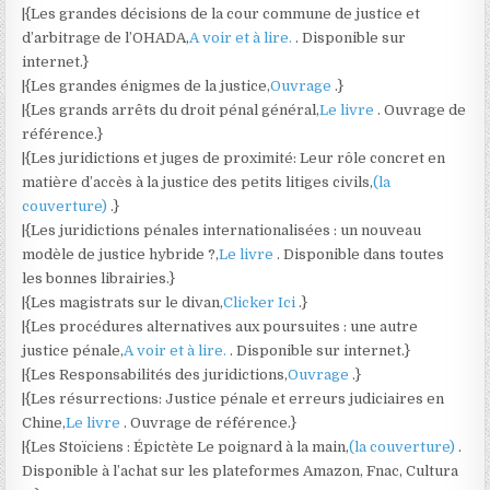
|{Les grandes décisions de la cour commune de justice et
d’arbitrage de l’OHADA,
A voir et à lire.
. Disponible sur
internet.}
|{Les grandes énigmes de la justice,
Ouvrage
.}
|{Les grands arrêts du droit pénal général,
Le livre
. Ouvrage de
référence.}
|{Les juridictions et juges de proximité: Leur rôle concret en
matière d’accès à la justice des petits litiges civils,
(la
couverture)
.}
|{Les juridictions pénales internationalisées : un nouveau
modèle de justice hybride ?,
Le livre
. Disponible dans toutes
les bonnes librairies.}
|{Les magistrats sur le divan,
Clicker Ici
.}
|{Les procédures alternatives aux poursuites : une autre
justice pénale,
A voir et à lire.
. Disponible sur internet.}
|{Les Responsabilités des juridictions,
Ouvrage
.}
|{Les résurrections: Justice pénale et erreurs judiciaires en
Chine,
Le livre
. Ouvrage de référence.}
|{Les Stoïciens : Épictète Le poignard à la main,
(la couverture)
.
Disponible à l’achat sur les plateformes Amazon, Fnac, Cultura