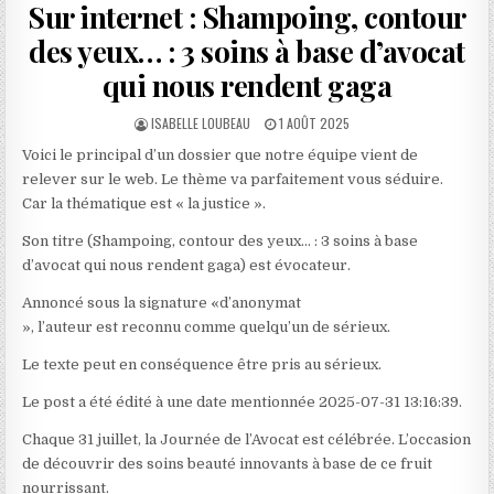
Sur internet : Shampoing, contour
des yeux… : 3 soins à base d’avocat
qui nous rendent gaga
AUTHOR:
PUBLISHED
ISABELLE LOUBEAU
1 AOÛT 2025
DATE:
Voici le principal d’un dossier que notre équipe vient de
relever sur le web. Le thème va parfaitement vous séduire.
Car la thématique est « la justice ».
Son titre (Shampoing, contour des yeux… : 3 soins à base
d’avocat qui nous rendent gaga) est évocateur.
Annoncé sous la signature «d’anonymat
», l’auteur est reconnu comme quelqu’un de sérieux.
Le texte peut en conséquence être pris au sérieux.
Le post a été édité à une date mentionnée 2025-07-31 13:16:39.
Chaque 31 juillet, la Journée de l’Avocat est célébrée. L’occasion
de découvrir des soins beauté innovants à base de ce fruit
nourrissant.