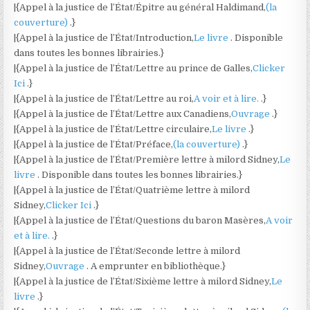
|{Appel à la justice de l’État/Épitre au général Haldimand,
(la
couverture)
.}
|{Appel à la justice de l’État/Introduction,
Le livre
. Disponible
dans toutes les bonnes librairies.}
|{Appel à la justice de l’État/Lettre au prince de Galles,
Clicker
Ici
.}
|{Appel à la justice de l’État/Lettre au roi,
A voir et à lire.
.}
|{Appel à la justice de l’État/Lettre aux Canadiens,
Ouvrage
.}
|{Appel à la justice de l’État/Lettre circulaire,
Le livre
.}
|{Appel à la justice de l’État/Préface,
(la couverture)
.}
|{Appel à la justice de l’État/Première lettre à milord Sidney,
Le
livre
. Disponible dans toutes les bonnes librairies.}
|{Appel à la justice de l’État/Quatrième lettre à milord
Sidney,
Clicker Ici
.}
|{Appel à la justice de l’État/Questions du baron Masères,
A voir
et à lire.
.}
|{Appel à la justice de l’État/Seconde lettre à milord
Sidney,
Ouvrage
. A emprunter en bibliothèque.}
|{Appel à la justice de l’État/Sixième lettre à milord Sidney,
Le
livre
.}