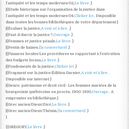
l’antiquité et les temps modernes/02,
Le livre
.}
|{Étude historique sur l’organisation de la justice dans
l’antiquité et les temps modernes/04,
Clicker Ici
. Disponible
dans toutes les bonnes bibliothèques de votre département.}
|{Évaluer la justice,
A voir et à lire.
.}
|{Faut-il durcir la justice ?,
Ouvrage
.}
|{Femmes et justice pénale,
Le livre
.}
|{Festin de haines,
(la couverture)
.}
|{Finances locales/Les procédures se rapportant à l’exécution
des budgets locaux,
Le livre
.}
|{Fondements de la justice,
Clicker Ici
.}
|{Fragment sur la justice/Édition Garnier,
A voir et à lire.
.
Disponible sur internet.}
|{Genre, patrimoine et droit civil : Les femmes mariées de la
bourgeoisie québécoise en procès, 1900-1930,
Ouvrage
. A
emprunter en bibliothèque.}
|{Grec ancien/Dieux/Dicé,
Le livre
.}
|{Grec ancien/Dieux/Thémis,
(la couverture)
.}
}
{{GREGORY,
Le livre
.}