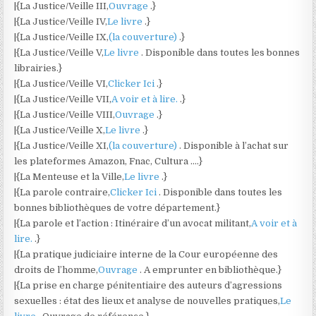
|{La Justice/Veille III,
Ouvrage
.}
|{La Justice/Veille IV,
Le livre
.}
|{La Justice/Veille IX,
(la couverture)
.}
|{La Justice/Veille V,
Le livre
. Disponible dans toutes les bonnes
librairies.}
|{La Justice/Veille VI,
Clicker Ici
.}
|{La Justice/Veille VII,
A voir et à lire.
.}
|{La Justice/Veille VIII,
Ouvrage
.}
|{La Justice/Veille X,
Le livre
.}
|{La Justice/Veille XI,
(la couverture)
. Disponible à l’achat sur
les plateformes Amazon, Fnac, Cultura ….}
|{La Menteuse et la Ville,
Le livre
.}
|{La parole contraire,
Clicker Ici
. Disponible dans toutes les
bonnes bibliothèques de votre département.}
|{La parole et l’action : Itinéraire d’un avocat militant,
A voir et à
lire.
.}
|{La pratique judiciaire interne de la Cour européenne des
droits de l’homme,
Ouvrage
. A emprunter en bibliothèque.}
|{La prise en charge pénitentiaire des auteurs d’agressions
sexuelles : état des lieux et analyse de nouvelles pratiques,
Le