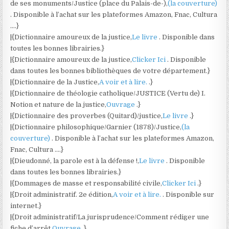
de ses monuments/Justice (place du Palais-de-),
(la couverture)
. Disponible à l’achat sur les plateformes Amazon, Fnac, Cultura
….}
|{Dictionnaire amoureux de la justice,
Le livre
. Disponible dans
toutes les bonnes librairies.}
|{Dictionnaire amoureux de la justice,
Clicker Ici
. Disponible
dans toutes les bonnes bibliothèques de votre département.}
|{Dictionnaire de la Justice,
A voir et à lire.
.}
|{Dictionnaire de théologie catholique/JUSTICE (Vertu de) I.
Notion et nature de la justice,
Ouvrage
.}
|{Dictionnaire des proverbes (Quitard)/justice,
Le livre
.}
|{Dictionnaire philosophique/Garnier (1878)/Justice,
(la
couverture)
. Disponible à l’achat sur les plateformes Amazon,
Fnac, Cultura ….}
|{Dieudonné, la parole est à la défense !,
Le livre
. Disponible
dans toutes les bonnes librairies.}
|{Dommages de masse et responsabilité civile,
Clicker Ici
.}
|{Droit administratif. 2e édition,
A voir et à lire.
. Disponible sur
internet.}
|{Droit administratif/La jurisprudence/Comment rédiger une
fiche d’arrêt,
Ouvrage
.}