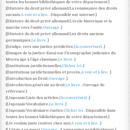
toutes les bonnes bibliothèques de votre département.}
|{Histoire du droit privé allemand/La renaissance des droits
savants,
A voir et à lire.
. Disponible sur internet.}
|{Histoire du droit privé allemand/L’école historique et la
marche vers l’unité,
Ouvrage
.}
|{Histoire du droit privé allemand/Les droits anciens
germaniques,
Le livre
.}
|{iJudge, vers une justice prédictive,
(la couverture)
.}
|{Images de la justice: Essai sur l’iconographie judiciaire du
Moyen âge à l’âge classique,
Le livre
.}
|{Institutions juridictionnelles,
Clicker Ici
.}
|{Institutions juridictionnelles et procès,
A voir et à lire.
.}
|{Introduction au Droit,
Ouvrage
.}
|{Introduction générale au droit,
Le livre
. Ouvrage de
référence.}
|{Japonais/Liste des articles,
(la couverture)
.}
|{Japonais/Vocabulaire,
Le livre
.}
|{Japonais/Vocabulaire/Justice,
Clicker Ici
. Disponible dans
toutes les bonnes bibliothèques de votre département.}
|{Je voulais juste rentrer chez moi,
A voir et à lire.
.}
|{J’étais à sa merci,
Ouvrage
. A emprunter en bibliothèque.}