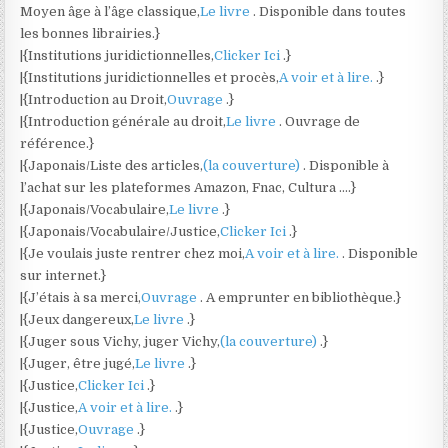
Moyen âge à l’âge classique,
Le livre
. Disponible dans toutes
les bonnes librairies.}
|{Institutions juridictionnelles,
Clicker Ici
.}
|{Institutions juridictionnelles et procès,
A voir et à lire.
.}
|{Introduction au Droit,
Ouvrage
.}
|{Introduction générale au droit,
Le livre
. Ouvrage de
référence.}
|{Japonais/Liste des articles,
(la couverture)
. Disponible à
l’achat sur les plateformes Amazon, Fnac, Cultura ….}
|{Japonais/Vocabulaire,
Le livre
.}
|{Japonais/Vocabulaire/Justice,
Clicker Ici
.}
|{Je voulais juste rentrer chez moi,
A voir et à lire.
. Disponible
sur internet.}
|{J’étais à sa merci,
Ouvrage
. A emprunter en bibliothèque.}
|{Jeux dangereux,
Le livre
.}
|{Juger sous Vichy, juger Vichy,
(la couverture)
.}
|{Juger, être jugé,
Le livre
.}
|{Justice,
Clicker Ici
.}
|{Justice,
A voir et à lire.
.}
|{Justice,
Ouvrage
.}