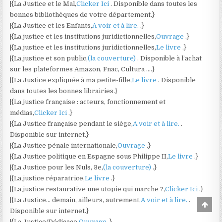
|{La Justice et le Mal,
Clicker Ici
. Disponible dans toutes les
bonnes bibliothèques de votre département.}
|{La Justice et les Enfants,
A voir et à lire.
.}
|{La justice et les institutions juridictionnelles,
Ouvrage
.}
|{La justice et les institutions juridictionnelles,
Le livre
.}
|{La justice et son public,
(la couverture)
. Disponible à l’achat
sur les plateformes Amazon, Fnac, Cultura ….}
|{La Justice expliquée à ma petite-fille,
Le livre
. Disponible
dans toutes les bonnes librairies.}
|{La justice française : acteurs, fonctionnement et
médias,
Clicker Ici
.}
|{La Justice française pendant le siège,
A voir et à lire.
.
Disponible sur internet.}
|{La Justice pénale internationale,
Ouvrage
.}
|{La Justice politique en Espagne sous Philippe II,
Le livre
.}
|{La Justice pour les Nuls, 3e,
(la couverture)
.}
|{La justice réparatrice,
Le livre
.}
|{La justice restaurative une utopie qui marche ?,
Clicker Ici
.}
|{La Justice… demain, ailleurs, autrement,
A voir et à lire.
.
Scro
Disponible sur internet.}
to
Top
|{La Justice/Dédicace,
Ouvrage
.}