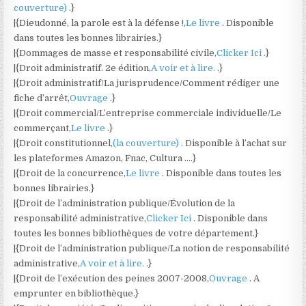
couverture)
.}
|{Dieudonné, la parole est à la défense !,
Le livre
. Disponible
dans toutes les bonnes librairies.}
|{Dommages de masse et responsabilité civile,
Clicker Ici
.}
|{Droit administratif. 2e édition,
A voir et à lire.
.}
|{Droit administratif/La jurisprudence/Comment rédiger une
fiche d’arrêt,
Ouvrage
.}
|{Droit commercial/L’entreprise commerciale individuelle/Le
commerçant,
Le livre
.}
|{Droit constitutionnel,
(la couverture)
. Disponible à l’achat sur
les plateformes Amazon, Fnac, Cultura ….}
|{Droit de la concurrence,
Le livre
. Disponible dans toutes les
bonnes librairies.}
|{Droit de l’administration publique/Évolution de la
responsabilité administrative,
Clicker Ici
. Disponible dans
toutes les bonnes bibliothèques de votre département.}
|{Droit de l’administration publique/La notion de responsabilité
administrative,
A voir et à lire.
.}
|{Droit de l’exécution des peines 2007-2008,
Ouvrage
. A
emprunter en bibliothèque.}