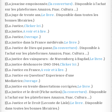
|{La josacine empoisonnée,
(la couverture)
. Disponible à l’achat
sur les plateformes Amazon, Fnac, Cultura ….}
|{La juge de trente ans,
Le livre
. Disponible dans toutes les
bonnes librairies.}
|{La Justice,
Clicker Ici
.}
|{La justice,
A voir et à lire.
.}
|{La Justice,
Ouvrage
.}
|{La justice dans la France médiévale,
Le livre
.}
|{La Justice de Dieu qui passe,
(la couverture)
. Disponible à
l’achat sur les plateformes Amazon, Fnac, Cultura ….}
|{La justice des vainqueurs : de Nuremberg à Bagdad,
Le livre
.}
|{La justice déshonorée 1940-1944,
Clicker Ici
.}
|{La Justice en France,
A voir et à lire.
.}
|{La Justice en Question? Experience d’une
Mediatrice,
Ouvrage
.}
|{La justice en trente dissertations corrigées,
Le livre
.}
|{La justice et le droit (Fiche notion),
(la couverture)
. Disponible
à l’achat sur les plateformes Amazon, Fnac, Cultura ….}
|{La Justice et le Droit (Leconte de Lisle),
Le livre
. Disponible
dans toutes les bonnes librairies.}