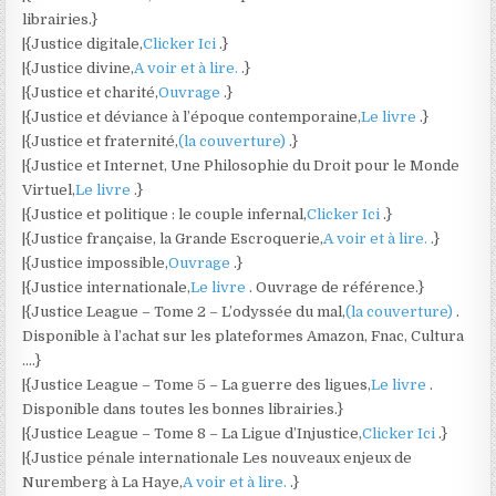
librairies.}
|{Justice digitale,
Clicker Ici
.}
|{Justice divine,
A voir et à lire.
.}
|{Justice et charité,
Ouvrage
.}
|{Justice et déviance à l’époque contemporaine,
Le livre
.}
|{Justice et fraternité,
(la couverture)
.}
|{Justice et Internet, Une Philosophie du Droit pour le Monde
Virtuel,
Le livre
.}
|{Justice et politique : le couple infernal,
Clicker Ici
.}
|{Justice française, la Grande Escroquerie,
A voir et à lire.
.}
|{Justice impossible,
Ouvrage
.}
|{Justice internationale,
Le livre
. Ouvrage de référence.}
|{Justice League – Tome 2 – L’odyssée du mal,
(la couverture)
.
Disponible à l’achat sur les plateformes Amazon, Fnac, Cultura
….}
|{Justice League – Tome 5 – La guerre des ligues,
Le livre
.
Disponible dans toutes les bonnes librairies.}
|{Justice League – Tome 8 – La Ligue d’Injustice,
Clicker Ici
.}
|{Justice pénale internationale Les nouveaux enjeux de
Nuremberg à La Haye,
A voir et à lire.
.}