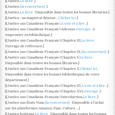
|{Justice,
Le livre
.}
|{Justice,
(la couverture)
.}
|{Justice,
Le livre
. Disponible dans toutes les bonnes librairies.}
|{Justice : un magistrat dépose…,
Clicker Ici
.}
|{Justice aux Canadiens-Français !,
A voir et à lire.
.}
|{Justice aux Canadiens-Français !/Adresse,
Ouvrage
. A
emprunter en bibliothèque.}
|{Justice aux Canadiens-Français !/Chapitre III,
Le livre
.
Ouvrage de référence.}
|{Justice aux Canadiens-Français !/Chapitre IX,
(la couverture)
.}
|{Justice aux Canadiens-Français !/Chapitre V,
Le livre
.
Disponible dans toutes les bonnes librairies.}
|{Justice aux Canadiens-Français !/Chapitre X,
Clicker Ici
.
Disponible dans toutes les bonnes bibliothèques de votre
département.}
|{Justice aux Canadiens-Français !/Chapitre XI,
A voir et à lire.
.}
|{Justice aux Canadiens-Français !/Chapitre XVI,
Ouvrage
.}
|{Justice aux Canadiens-Français !/Introduction,
Le livre
.}
|{Justice aux États-Unis,
(la couverture)
. Disponible à l’achat
sur les plateformes Amazon, Fnac, Cultura ….}
|{Justice boiteuse,
Le livre
. Disponible dans toutes les bonnes