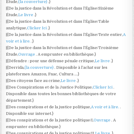
Étude,
(la couverture)
.}
|{De la justice dans la Révolution et dans l’Église/Sixième
Étude,
Le livre
.}
|{De la justice dans la Révolution et dans l’Église/Table
analytique,
Clicker Ici
.}
|{De la justice dans la Révolution et dans l’Église/Texte entier,
A
voir et à lire.
.}
|{De la justice dans la Révolution et dans l’Église/Troisième
Étude,
Ouvrage
. A emprunter en bibliothèque.}
|{Défendre : pour une défense pénale critique,
Le livre
.}
|{Derrida,
(la couverture)
. Disponible à l’achat sur les
plateformes Amazon, Fnac, Cultura ….}
|{Des citoyens face au crime,
Le livre
.}
|{Des Conspirations et de la Justice Politique,
Clicker Ici
.
Disponible dans toutes les bonnes bibliothèques de votre
département.}
|{Des conspirations et de la justice politique,
A voir et à lire.
.
Disponible sur internet.}
|{Des conspirations et de la justice politique/I,
Ouvrage
. A
emprunter en bibliothèque.}
|{Des conspirations et de la justice politique/II,
Le livre
.}