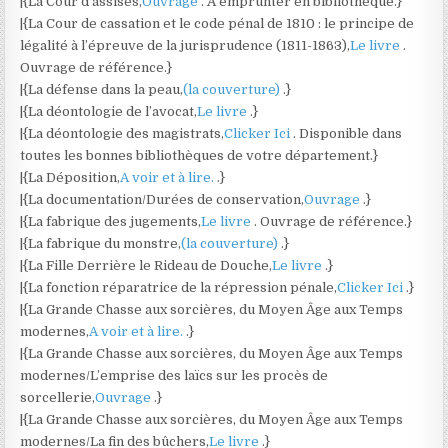
|{La Cour d’assises,
Ouvrage
. A emprunter en bibliothèque.}
|{La Cour de cassation et le code pénal de 1810 : le principe de
légalité à l’épreuve de la jurisprudence (1811-1863),
Le livre
.
Ouvrage de référence.}
|{La défense dans la peau,
(la couverture)
.}
|{La déontologie de l’avocat,
Le livre
.}
|{La déontologie des magistrats,
Clicker Ici
. Disponible dans
toutes les bonnes bibliothèques de votre département.}
|{La Déposition,
A voir et à lire.
.}
|{La documentation/Durées de conservation,
Ouvrage
.}
|{La fabrique des jugements,
Le livre
. Ouvrage de référence.}
|{La fabrique du monstre,
(la couverture)
.}
|{La Fille Derrière le Rideau de Douche,
Le livre
.}
|{La fonction réparatrice de la répression pénale,
Clicker Ici
.}
|{La Grande Chasse aux sorcières, du Moyen Âge aux Temps
modernes,
A voir et à lire.
.}
|{La Grande Chasse aux sorcières, du Moyen Âge aux Temps
modernes/L’emprise des laïcs sur les procès de
sorcellerie,
Ouvrage
.}
|{La Grande Chasse aux sorcières, du Moyen Âge aux Temps
modernes/La fin des bûchers,
Le livre
.}