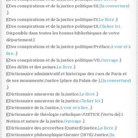
|{Des conspirations et de la justice politique/III,
(la couverture)
.}
|{Des conspirations et de la justice politique/IV,
Le livre
.}
|{Des conspirations et de la justice politique/IX,
Clicker Ici
.
Disponible dans toutes les bonnes bibliothèques de votre
département.}
|{Des conspirations et de la justice politique/Préface,
A voir et à
lire.
.}
|{Des conspirations et de la justice politique/VII,
Ouvrage
.}
|{Des délits et des peines,
Le livre
.}
|{Dictionnaire administratif et historique des rues de Paris et
de ses monuments/Justice (place du Palais-de-),
(la couverture)
.}
|{Dictionnaire amoureux de la justice,
Le livre
.}
|{Dictionnaire amoureux de la justice,
Clicker Ici
.}
|{Dictionnaire de la Justice,
A voir et à lire.
.}
|{Dictionnaire de théologie catholique/JUSTICE (Vertu de) I.
Notion et nature de la justice,
Ouvrage
.}
|{Dictionnaire des proverbes (Quitard)/justice,
Le livre
.}
|{Dictionnaire philosophique/Garnier (1878)/Justice,
(la