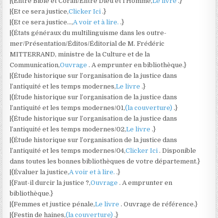
|{Entre Bible et Coran/Entre Dieu et l’Homme,
Le livre
.}
|{Et ce sera justice,
Clicker Ici
.}
|{Et ce sera justice…,
A voir et à lire.
.}
|{États généraux du multilinguisme dans les outre-
mer/Présentation/Éditos/Éditorial de M. Frédéric
MITTERRAND, ministre de la Culture et de la
Communication,
Ouvrage
. A emprunter en bibliothèque.}
|{Étude historique sur l’organisation de la justice dans
l’antiquité et les temps modernes,
Le livre
.}
|{Étude historique sur l’organisation de la justice dans
l’antiquité et les temps modernes/01,
(la couverture)
.}
|{Étude historique sur l’organisation de la justice dans
l’antiquité et les temps modernes/02,
Le livre
.}
|{Étude historique sur l’organisation de la justice dans
l’antiquité et les temps modernes/04,
Clicker Ici
. Disponible
dans toutes les bonnes bibliothèques de votre département.}
|{Évaluer la justice,
A voir et à lire.
.}
|{Faut-il durcir la justice ?,
Ouvrage
. A emprunter en
bibliothèque.}
|{Femmes et justice pénale,
Le livre
. Ouvrage de référence.}
|{Festin de haines,
(la couverture)
.}