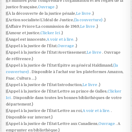
|{3 minutes pour comprendre l’organisation et les règles de la
justice française,
Ouvrage
.}
|{À la découverte de la justice pénale,
Le livre
.}
|{Action socialiste/L’Idéal de Justice,
(la couverture)
.}
|{Affaire Priore/La commission de 1969,
Le livre
.}
|{Amour et justice,
Clicker Ici
.}
|{Angel est innocente,
A voir et à lire.
.}
|{Appel à la justice de l’État,
Ouvrage
.}
|{Appel à la justice de l’État/Avertissement,
Le livre
. Ouvrage
de référence.}
|{Appel à la justice de l’État/Épitre au général Haldimand,
(la
couverture)
. Disponible à l’achat sur les plateformes Amazon,
Fnac, Cultura ….}
|{Appel à la justice de l’État/Introduction,
Le livre
.}
|{Appel à la justice de l’État/Lettre au prince de Galles,
Clicker
Ici
. Disponible dans toutes les bonnes bibliothèques de votre
département.}
|{Appel à la justice de l’État/Lettre au roi,
A voir et à lire.
.
Disponible sur internet.}
|{Appel à la justice de l’État/Lettre aux Canadiens,
Ouvrage
. A
emprunter en bibliothèque.}