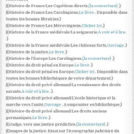
|{Histoire de France/Les Capétiens directs,
(la couverture)
.}
|{Histoire de France/Les Carolingiens,
Le livre
. Disponible dans
toutes les bonnes librairies.}
|{Histoire de France/Les Mérovingiens,
Clicker Ici
.}
|{Histoire de la France médiévale/La seigneurie,
A voir et à lire.
.}
|{Histoire de la France médiévale/Les châteaux forts,
Ouvrage
.}
|{Histoire de la justice,
Le livre
.}
|{Histoire de l’Europe/Les Carolingiens,
(la couverture)
.}
|{Histoire du droit pénal en Europe,
Le livre
.}
|{Histoire du droit pénal en Europe,
Clicker Ici
. Disponible dans
toutes les bonnes bibliothèques de votre département.}
|{Histoire du droit privé allemand/La renaissance des droits
savants,
A voir et à lire.
.}
|{Histoire du droit privé allemand/L’école historique et la
marche vers l’unité,
Ouvrage
. A emprunter en bibliothèque.}
|{Histoire du droit privé allemand/Les droits anciens
germaniques,
Le livre
.}
|{iJudge, vers une justice prédictive,
(la couverture)
.}
|{Images de la justice: Essai sur l’iconographie judiciaire du