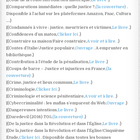
|{Comparutions immédiates : quelle justice ?,
(la couverture)
.
Disponible à l’achat sur les plateformes Amazon, Fnac, Cultura
….}
|{Condamnés à vivre : justice, meurtriers et victimes,
Le livre
.}
|{Confidences d’un maton,
Clicker Ici
.}
|{Construire sa maison/Faire construire,
A voir et à lire.
.}
|{Contes d’Italie/Justice populaire,
Ouvrage
. A emprunter en
bibliothèque.}
|{Contribution à l’étude de la pénalisation,
Le livre
.}
|{Coups de barre – Justice et injustices en France,
(la
couverture)
.}
|{Crime, justice et lieux communs,
Le livre
.}
|{Criminologie,
Clicker Ici
.}
|{Criminologie et science pénitentiaire,
A voir et à lire.
.}
|{Cybercriminalité : les mafias s’emparent du Web,
Ouvrage
.}
|{Dangereuses intentions,
Le livre
.}
|{Daredevil (2016) T05,
(la couverture)
.}
|{De la justice dans la Révolution et dans l’Église,
Le livre
.}
|{De la justice dans la Révolution et dans l’Église/Cinquième
Étude,
Clicker Ici
. Disponible dans toutes les bonnes