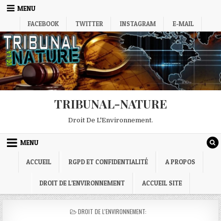
Skip
MENU
to
FACEBOOK
TWITTER
INSTAGRAM
E-MAIL
content
TRIBUNAL-NATURE
Droit De L'Environnement.
MENU
ACCUEIL
RGPD ET CONFIDENTIALITÉ
A PROPOS
DROIT DE L’ENVIRONNEMENT
ACCUEIL SITE
POSTED
DROIT DE L'ENVIRONNEMENT:
IN