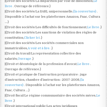
|{Droit des sociétés/La disparition par voie de dissolution,
Le
livre
. Ouvrage de référence.}
|{Droit des sociétés/La SARL unipersonnelle,
(la couverture)
.
Disponible à l’achat sur les plateformes Amazon, Fnac, Cultura
….}
|{Droit des sociétés/Les difficultés de fonctionnement,
Le livre
.}
|{Droit des sociétés/Les sanctions de violation des règles de
constitution,
Clicker Ici
.}
|{Droit des sociétés/Les sociétés commerciales non
immatriculées,
A voir et à lire.
.}
|{Droit du travail/La représentation collective des
salariés,
Ouvrage
.}
|{Droit et déontologie de la profession d’avocat,
Le livre
.
Ouvrage de référence.}
|{Droit et pratique de l’instruction préparatoire : juge
d’instruction, chambre d’instruction : 2007-2008,
(la
couverture)
. Disponible à l’achat sur les plateformes Amazon,
Fnac, Cultura ….}
|{Droit fiscal/Le régime communautaire des sociétés mères,
Le
livre
.}
|{Droit international public/Les actes juridiques