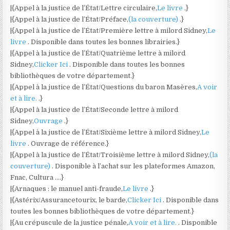
|{Appel à la justice de l’État/Lettre circulaire,
Le livre
.}
|{Appel à la justice de l’État/Préface,
(la couverture)
.}
|{Appel à la justice de l’État/Première lettre à milord Sidney,
Le
livre
. Disponible dans toutes les bonnes librairies.}
|{Appel à la justice de l’État/Quatrième lettre à milord
Sidney,
Clicker Ici
. Disponible dans toutes les bonnes
bibliothèques de votre département.}
|{Appel à la justice de l’État/Questions du baron Masères,
A voir
et à lire.
.}
|{Appel à la justice de l’État/Seconde lettre à milord
Sidney,
Ouvrage
.}
|{Appel à la justice de l’État/Sixième lettre à milord Sidney,
Le
livre
. Ouvrage de référence.}
|{Appel à la justice de l’État/Troisième lettre à milord Sidney,
(la
couverture)
. Disponible à l’achat sur les plateformes Amazon,
Fnac, Cultura ….}
|{Arnaques : le manuel anti-fraude,
Le livre
.}
|{Astérix/Assurancetourix, le barde,
Clicker Ici
. Disponible dans
toutes les bonnes bibliothèques de votre département.}
|{Au crépuscule de la justice pénale,
A voir et à lire.
. Disponible