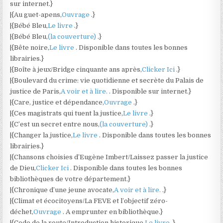
sur internet.}
|{Au guet-apens,
Ouvrage
.}
|{Bébé Bleu,
Le livre
.}
|{Bébé Bleu,
(la couverture)
.}
|{Bête noire,
Le livre
. Disponible dans toutes les bonnes
librairies.}
|{Boîte à jeux/Bridge cinquante ans après,
Clicker Ici
.}
|{Boulevard du crime: vie quotidienne et secrète du Palais de
justice de Paris,
A voir et à lire.
. Disponible sur internet.}
|{Care, justice et dépendance,
Ouvrage
.}
|{Ces magistrats qui tuent la justice,
Le livre
.}
|{C’est un secret entre nous,
(la couverture)
.}
|{Changer la justice,
Le livre
. Disponible dans toutes les bonnes
librairies.}
|{Chansons choisies d’Eugène Imbert/Laissez passer la justice
de Dieu,
Clicker Ici
. Disponible dans toutes les bonnes
bibliothèques de votre département.}
|{Chronique d’une jeune avocate,
A voir et à lire.
.}
|{Climat et écocitoyens/La FEVE et l’objectif zéro-
déchet,
Ouvrage
. A emprunter en bibliothèque.}
|{Code de la route/Introduction historique,
Le livre
.}