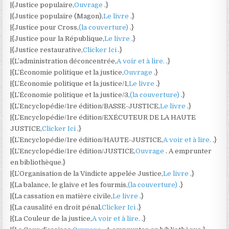
|{Justice populaire,
Ouvrage
.}
|{Justice populaire (Magon),
Le livre
.}
|{Justice pour Cross,
(la couverture)
.}
|{Justice pour la République,
Le livre
.}
|{Justice restaurative,
Clicker Ici
.}
|{L’administration déconcentrée,
A voir et à lire.
.}
|{L’Économie politique et la justice,
Ouvrage
.}
|{L’Économie politique et la justice/1,
Le livre
.}
|{L’Économie politique et la justice/3,
(la couverture)
.}
|{L’Encyclopédie/1re édition/BASSE-JUSTICE,
Le livre
.}
|{L’Encyclopédie/1re édition/EXÉCUTEUR DE LA HAUTE
JUSTICE,
Clicker Ici
.}
|{L’Encyclopédie/1re édition/HAUTE-JUSTICE,
A voir et à lire.
.}
|{L’Encyclopédie/1re édition/JUSTICE,
Ouvrage
. A emprunter
en bibliothèque.}
|{L’Organisation de la Vindicte appelée Justice,
Le livre
.}
|{La balance, le glaive et les fourmis,
(la couverture)
.}
|{La cassation en matière civile,
Le livre
.}
|{La causalité en droit pénal,
Clicker Ici
.}
|{La Couleur de la justice,
A voir et à lire.
.}