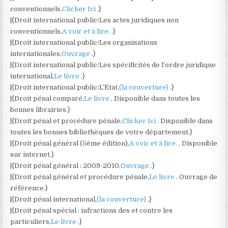
conventionnels,
Clicker Ici
.}
|{Droit international public/Les actes juridiques non
conventionnels,
A voir et à lire.
.}
|{Droit international public/Les organisations
internationales,
Ouvrage
.}
|{Droit international public/Les spécificités de l’ordre juridique
international,
Le livre
.}
|{Droit international public/L’État,
(la couverture)
.}
|{Droit pénal comparé,
Le livre
. Disponible dans toutes les
bonnes librairies.}
|{Droit pénal et procédure pénale,
Clicker Ici
. Disponible dans
toutes les bonnes bibliothèques de votre département.}
|{Droit pénal général (5ème édition),
A voir et à lire.
. Disponible
sur internet.}
|{Droit pénal général : 2009-2010,
Ouvrage
.}
|{Droit pénal général et procédure pénale,
Le livre
. Ouvrage de
référence.}
|{Droit pénal international,
(la couverture)
.}
|{Droit pénal spécial : infractions des et contre les
particuliers,
Le livre
.}