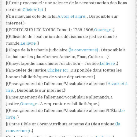
|{Droit processuel : une science de la reconstruction des liens
de droit,
Clicker Ici
.}
|{Du mauvais côté de la loi,
A voir et à lire.
. Disponible sur
internet.}
|{ECRITS SUR LES NOIRS Tome 1 : 1789-1808,
Ouvrage
.}
|{Efficacité de l’exécution des décisions de justice dans le
monde,
Le livre
.}
|{Éloge de la barbarie judiciaire,
(la couverture)
. Disponible à
l’achat sur les plateformes Amazon, Fnac, Cultura ….}
|{Encyclopédie anarchiste/Juridiction – Justice,
Le livre
.}
|{En-quête de justice,
Clicker Ici
. Disponible dans toutes les
bonnes bibliothèques de votre département.}
|{Enseignement de l’allemand/Vocabulaire allemand,
A voir et à
lire.
. Disponible sur internet.}
|{Enseignement de l’allemand/Vocabulaire allemand/La
justice,
Ouvrage
. A emprunter en bibliothèque.}
|{Enseignement de l’allemand/Vocabulaire allemand/L’État,
Le
livre
.}
|{Entre Bible et Coran/Attributs et noms du Dieu unique,
(la
couverture)
.}