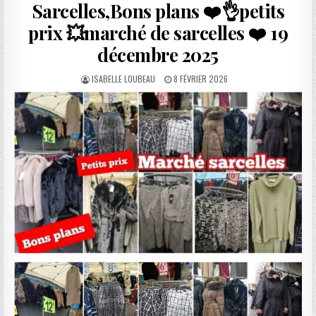
Sarcelles,Bons plans ❤️👌petits
prix 💥marché de sarcelles ❤️ 19
décembre 2025
AUTHOR:
PUBLISHED
ISABELLE LOUBEAU
8 FÉVRIER 2026
DATE: