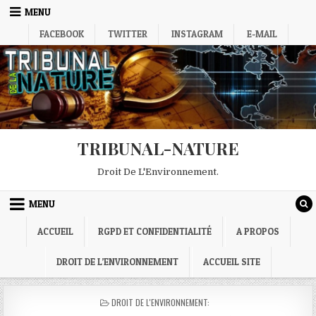
Skip
MENU
to
FACEBOOK
TWITTER
INSTAGRAM
E-MAIL
content
TRIBUNAL-NATURE
Droit De L'Environnement.
MENU
ACCUEIL
RGPD ET CONFIDENTIALITÉ
A PROPOS
DROIT DE L’ENVIRONNEMENT
ACCUEIL SITE
POSTED
DROIT DE L'ENVIRONNEMENT:
IN