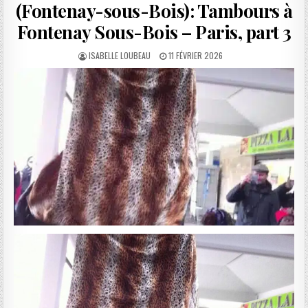
(Fontenay-sous-Bois): Tambours à
Fontenay Sous-Bois – Paris, part 3
AUTHOR:
PUBLISHED
ISABELLE LOUBEAU
11 FÉVRIER 2026
DATE: