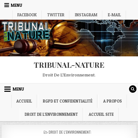
Skip
MENU
to
FACEBOOK
TWITTER
INSTAGRAM
E-MAIL
content
TRIBUNAL-NATURE
Droit De L'Environnement.
MENU
ACCUEIL
RGPD ET CONFIDENTIALITÉ
A PROPOS
DROIT DE L’ENVIRONNEMENT
ACCUEIL SITE
POSTED
DROIT DE L'ENVIRONNEMENT:
IN