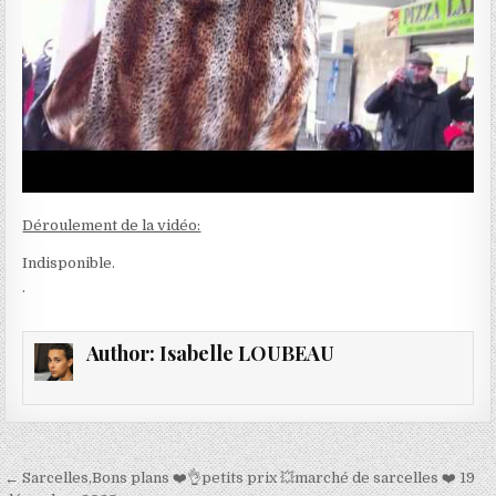
Déroulement de la vidéo:
Indisponible.
.
Author:
Isabelle LOUBEAU
Navigation
← Sarcelles,Bons plans ❤️👌petits prix 💥marché de sarcelles ❤️ 19