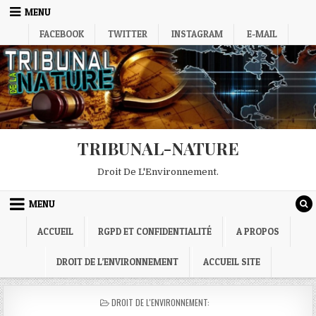
Skip
MENU
to
FACEBOOK
TWITTER
INSTAGRAM
E-MAIL
content
TRIBUNAL-NATURE
Droit De L'Environnement.
MENU
ACCUEIL
RGPD ET CONFIDENTIALITÉ
A PROPOS
DROIT DE L’ENVIRONNEMENT
ACCUEIL SITE
POSTED
DROIT DE L'ENVIRONNEMENT:
IN