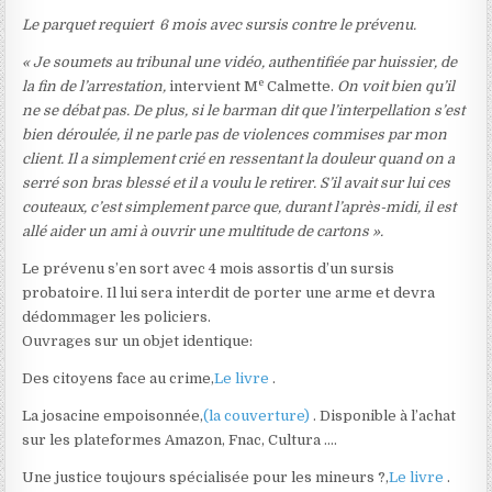
Le parquet requiert 6 mois avec sursis contre le prévenu.
« Je soumets au tribunal une vidéo, authentifiée par huissier, de
e
la fin de l’arrestation,
intervient M
Calmette.
On voit bien qu’il
ne se débat pas. De plus, si le barman dit que l’interpellation s’est
bien déroulée, il ne parle pas de violences commises par mon
client. Il a simplement crié en ressentant la douleur quand on a
serré son bras blessé et il a voulu le retirer. S’il avait sur lui ces
couteaux, c’est simplement parce que, durant l’après-midi, il est
allé aider un ami à ouvrir une multitude de cartons ».
Le prévenu s’en sort avec 4 mois assortis d’un sursis
probatoire. Il lui sera interdit de porter une arme et devra
dédommager les policiers.
Ouvrages sur un objet identique:
Des citoyens face au crime,
Le livre
.
La josacine empoisonnée,
(la couverture)
. Disponible à l’achat
sur les plateformes Amazon, Fnac, Cultura ….
Une justice toujours spécialisée pour les mineurs ?,
Le livre
.