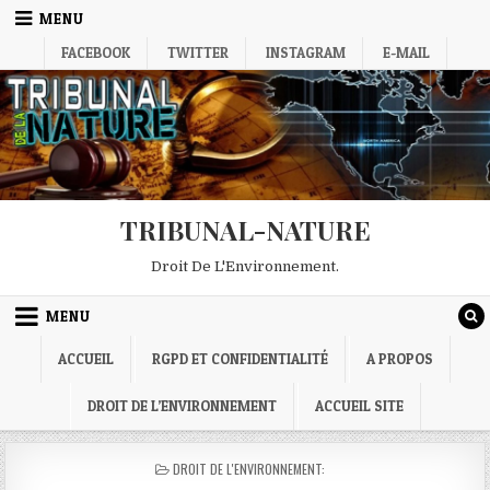
Skip
MENU
to
FACEBOOK
TWITTER
INSTAGRAM
E-MAIL
content
TRIBUNAL-NATURE
Droit De L'Environnement.
MENU
ACCUEIL
RGPD ET CONFIDENTIALITÉ
A PROPOS
DROIT DE L’ENVIRONNEMENT
ACCUEIL SITE
POSTED
DROIT DE L'ENVIRONNEMENT:
IN