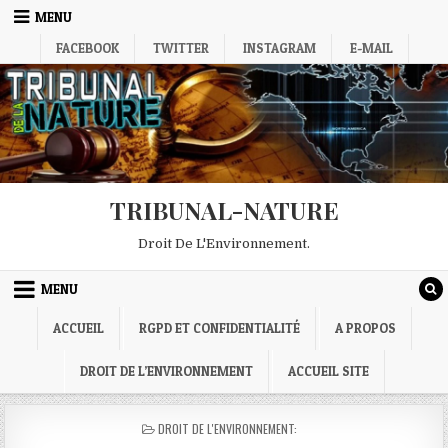
Skip
MENU
to
FACEBOOK
TWITTER
INSTAGRAM
E-MAIL
content
TRIBUNAL-NATURE
Droit De L'Environnement.
MENU
ACCUEIL
RGPD ET CONFIDENTIALITÉ
A PROPOS
DROIT DE L’ENVIRONNEMENT
ACCUEIL SITE
POSTED
DROIT DE L'ENVIRONNEMENT:
IN