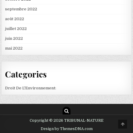
septembre 2022
août 2022
juillet 2022
juin 2022
mai 2022
Categories
Droit De L'Environnement:
Copyright © 2026 TRIBUNAL-NATURE
Scro
to
Design by ThemesDNA.com
Top