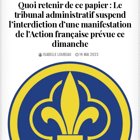
Quoi retenir de ce papier : Le
tribunal administratif suspend
l’interdiction d’une manifestation
de l’Action française prévue ce
dimanche
AUTHOR:
PUBLISHED
ISABELLE LOUBEAU
14 MAI 2023
DATE: