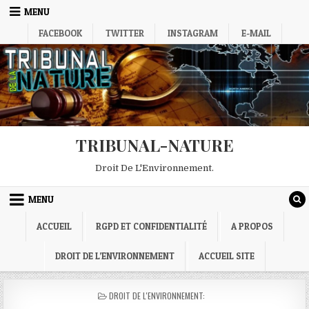
Skip
MENU
to
FACEBOOK
TWITTER
INSTAGRAM
E-MAIL
content
TRIBUNAL-NATURE
Droit De L'Environnement.
MENU
ACCUEIL
RGPD ET CONFIDENTIALITÉ
A PROPOS
DROIT DE L’ENVIRONNEMENT
ACCUEIL SITE
POSTED
DROIT DE L'ENVIRONNEMENT:
IN