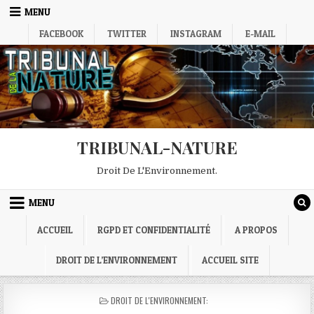
Skip
MENU
to
FACEBOOK
TWITTER
INSTAGRAM
E-MAIL
content
TRIBUNAL-NATURE
Droit De L'Environnement.
MENU
ACCUEIL
RGPD ET CONFIDENTIALITÉ
A PROPOS
DROIT DE L’ENVIRONNEMENT
ACCUEIL SITE
POSTED
DROIT DE L'ENVIRONNEMENT:
IN