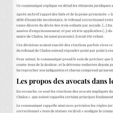
Ce communiqué explique en détail les éléments juridiques a
Après un bref rappel des faits et de la peine prononcée. « 
délit d’homicide involontaire, le tribunal correctionnel rete
cause directe du décès des trois enfants par noyade. (…) En 
années d’emprisonnement, et par stricte application (…) du co
maire de Chalon, lui aussi poursuivi, il avait été relaxé.
Ces décisions avaient suscité des réactions parfois vives 
du tribunal de Chalon entend répondre point par point à ces
Pour autant, le communiqué prend le soin de préciser que 
comte-tenu de la douleur, et la détresse endurées depuis prè
lui reprocher son indignation et chacun comprend qu’aucune
Les propos des avocats dans l
En revanche, ce sont les réactions des avocats impliqués dan
Chalon « que soient rappelés certains principes fondamenta
Le communiqué rappelle ainsi avec précision les règles jurid
correctionnel « tenu de statuer en droit » souligne le commu