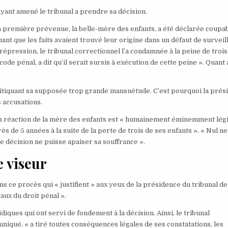
yant amené le tribunal a prendre sa décision.
la première prévenue, la belle-mère des enfants, a été déclarée coupa
nant que les faits avaient trouvé leur origine dans un défaut de surveil
répression, le tribunal correctionnel l’a condamnée à la peine de trois
de pénal, a dit qu’il serait sursis à exécution de cette peine ». Quant 
critiquant sa supposée trop grande mansuétude. C’est pourquoi la prés
 accusations.
la réaction de la mère des enfants est « humainement éminemment lég
s de 5 années à la suite de la perte de trois de ses enfants ». « Nul n
 décision ne puisse apaiser sa souffrance ».
e viseur
s ce procès qui « justifient » aux yeux de la présidence du tribunal de
ux du droit pénal ».
iques qui ont servi de fondement à la décision. Ainsi, le tribunal
niqué, « a tiré toutes conséquences légales de ses constatations, les