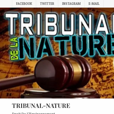
Skip
FACEBOOK
TWITTER
INSTAGRAM
E-MAIL
to
content
TRIBUNAL-NATURE
Droit De L'Environnement.