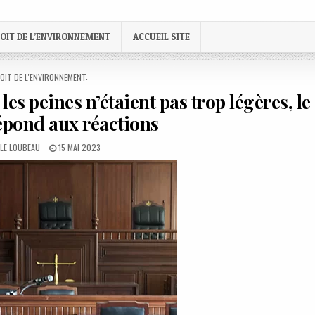
OIT DE L’ENVIRONNEMENT
ACCUEIL SITE
STED
OIT DE L'ENVIRONNEMENT:
 les peines n’étaient pas trop légères, le
épond aux réactions
R:
PUBLISHED
LLE LOUBEAU
15 MAI 2023
DATE: