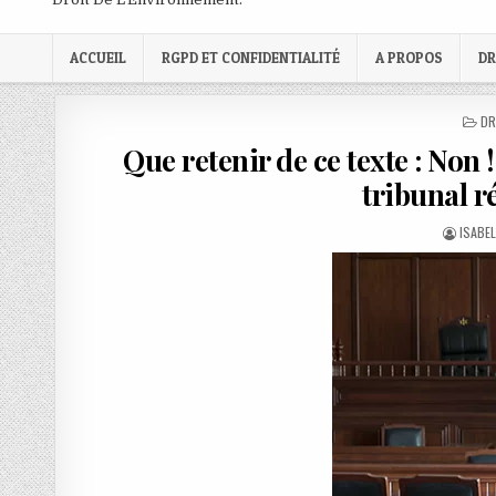
ACCUEIL
RGPD ET CONFIDENTIALITÉ
A PROPOS
DR
PO
DR
IN
Que retenir de ce texte : Non !
tribunal r
AUTHO
ISABE