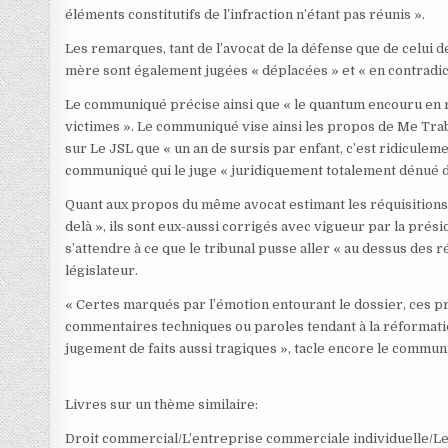
éléments constitutifs de l’infraction n’étant pas réunis ».
Les remarques, tant de l’avocat de la défense que de celui de
mère sont également jugées « déplacées » et « en contradict
Le communiqué précise ainsi que « le quantum encouru en r
victimes ». Le communiqué vise ainsi les propos de Me Traba
sur Le JSL que « un an de sursis par enfant, c’est ridiculeme
communiqué qui le juge « juridiquement totalement dénué d
Quant aux propos du même avocat estimant les réquisitions «
delà », ils sont eux-aussi corrigés avec vigueur par la prés
s’attendre à ce que le tribunal pusse aller « au dessus des 
législateur.
« Certes marqués par l’émotion entourant le dossier, ces p
commentaires techniques ou paroles tendant à la réformation
jugement de faits aussi tragiques », tacle encore le commun
Livres sur un thème similaire:
Droit commercial/L’entreprise commerciale individuelle/L