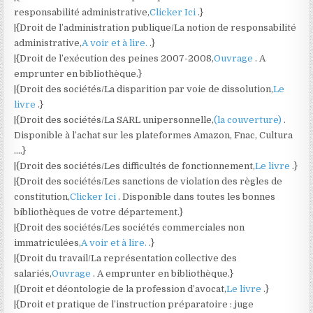
responsabilité administrative,
Clicker Ici
.}
|{Droit de l’administration publique/La notion de responsabilité
administrative,
A voir et à lire.
.}
|{Droit de l’exécution des peines 2007-2008,
Ouvrage
. A
emprunter en bibliothèque.}
|{Droit des sociétés/La disparition par voie de dissolution,
Le
livre
.}
|{Droit des sociétés/La SARL unipersonnelle,
(la couverture)
.
Disponible à l’achat sur les plateformes Amazon, Fnac, Cultura
….}
|{Droit des sociétés/Les difficultés de fonctionnement,
Le livre
.}
|{Droit des sociétés/Les sanctions de violation des règles de
constitution,
Clicker Ici
. Disponible dans toutes les bonnes
bibliothèques de votre département.}
|{Droit des sociétés/Les sociétés commerciales non
immatriculées,
A voir et à lire.
.}
|{Droit du travail/La représentation collective des
salariés,
Ouvrage
. A emprunter en bibliothèque.}
|{Droit et déontologie de la profession d’avocat,
Le livre
.}
|{Droit et pratique de l’instruction préparatoire : juge