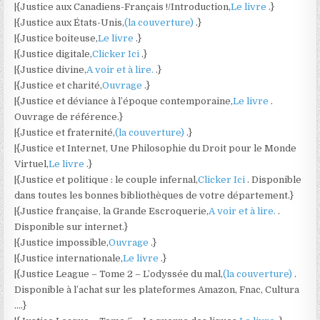
|{Justice aux Canadiens-Français !/Introduction,
Le livre
.}
|{Justice aux États-Unis,
(la couverture)
.}
|{Justice boiteuse,
Le livre
.}
|{Justice digitale,
Clicker Ici
.}
|{Justice divine,
A voir et à lire.
.}
|{Justice et charité,
Ouvrage
.}
|{Justice et déviance à l’époque contemporaine,
Le livre
.
Ouvrage de référence.}
|{Justice et fraternité,
(la couverture)
.}
|{Justice et Internet, Une Philosophie du Droit pour le Monde
Virtuel,
Le livre
.}
|{Justice et politique : le couple infernal,
Clicker Ici
. Disponible
dans toutes les bonnes bibliothèques de votre département.}
|{Justice française, la Grande Escroquerie,
A voir et à lire.
.
Disponible sur internet.}
|{Justice impossible,
Ouvrage
.}
|{Justice internationale,
Le livre
.}
|{Justice League – Tome 2 – L’odyssée du mal,
(la couverture)
.
Disponible à l’achat sur les plateformes Amazon, Fnac, Cultura
….}