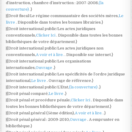
d’instruction, chambre d’instruction : 2007-2008,
(la
couverture)
.}
|{Droit fiscal/Le régime communautaire des sociétés mères,
Le
livre
. Disponible dans toutes les bonnes librairies.}
|{Droit international public/Les actes juridiques
conventionnels,
Clicker Ici
. Disponible dans toutes les bonnes
bibliothèques de votre département.}
|{Droit international public/Les actes juridiques non
conventionnels,
A voir et à lire.
. Disponible sur internet.}
|{Droit international public/Les organisations
internationales,
Ouvrage
.}
|{Droit international public/Les spécificités de l’ordre juridique
international,
Le livre
. Ouvrage de référence.}
|{Droit international public/L’État,
(la couverture)
.}
|{Droit pénal comparé,
Le livre
.}
|{Droit pénal et procédure pénale,
Clicker Ici
. Disponible dans
toutes les bonnes bibliothèques de votre département.}
|{Droit pénal général (5ème édition),
A voir et à lire.
.}
|{Droit pénal général : 2009-2010,
Ouvrage
. A emprunter en
bibliothèque.}