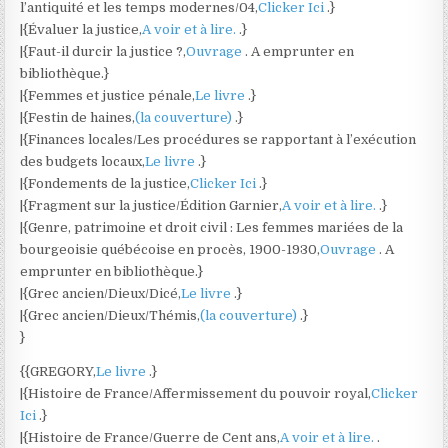
l’antiquité et les temps modernes/04,
Clicker Ici
.}
|{Évaluer la justice,
A voir et à lire.
.}
|{Faut-il durcir la justice ?,
Ouvrage
. A emprunter en
bibliothèque.}
|{Femmes et justice pénale,
Le livre
.}
|{Festin de haines,
(la couverture)
.}
|{Finances locales/Les procédures se rapportant à l’exécution
des budgets locaux,
Le livre
.}
|{Fondements de la justice,
Clicker Ici
.}
|{Fragment sur la justice/Édition Garnier,
A voir et à lire.
.}
|{Genre, patrimoine et droit civil : Les femmes mariées de la
bourgeoisie québécoise en procès, 1900-1930,
Ouvrage
. A
emprunter en bibliothèque.}
|{Grec ancien/Dieux/Dicé,
Le livre
.}
|{Grec ancien/Dieux/Thémis,
(la couverture)
.}
}
{{GREGORY,
Le livre
.}
|{Histoire de France/Affermissement du pouvoir royal,
Clicker
Ici
.}
|{Histoire de France/Guerre de Cent ans,
A voir et à lire.
.