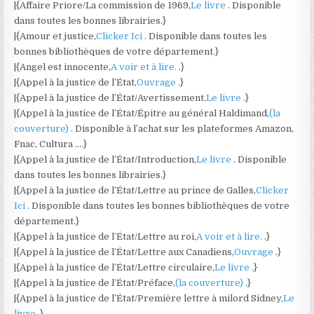
|{Affaire Priore/La commission de 1969,
Le livre
. Disponible
dans toutes les bonnes librairies.}
|{Amour et justice,
Clicker Ici
. Disponible dans toutes les
bonnes bibliothèques de votre département.}
|{Angel est innocente,
A voir et à lire.
.}
|{Appel à la justice de l’État,
Ouvrage
.}
|{Appel à la justice de l’État/Avertissement,
Le livre
.}
|{Appel à la justice de l’État/Épitre au général Haldimand,
(la
couverture)
. Disponible à l’achat sur les plateformes Amazon,
Fnac, Cultura ….}
|{Appel à la justice de l’État/Introduction,
Le livre
. Disponible
dans toutes les bonnes librairies.}
|{Appel à la justice de l’État/Lettre au prince de Galles,
Clicker
Ici
. Disponible dans toutes les bonnes bibliothèques de votre
département.}
|{Appel à la justice de l’État/Lettre au roi,
A voir et à lire.
.}
|{Appel à la justice de l’État/Lettre aux Canadiens,
Ouvrage
.}
|{Appel à la justice de l’État/Lettre circulaire,
Le livre
.}
|{Appel à la justice de l’État/Préface,
(la couverture)
.}
|{Appel à la justice de l’État/Première lettre à milord Sidney,
Le
livre
.}