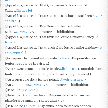
|{Appel à la justice de l’État/Quatrième lettre à milord
Sidney,
Clicker Ici
.}
|{Appel à la justice de l’État/Questions du baron Masères,
A voir
et à lire.
.}
|{Appel à la justice de l’État/Seconde lettre à milord
Sidney,
Ouvrage
. A emprunter en bibliothèque.}
|{Appel à la justice de l’État/Sixième lettre à milord Sidney,
Le
livre
.}
|{Appel à la justice de l’État/Troisième lettre à milord Sidney,
(la
couverture)
.}
|{Arnaques : le manuel anti-fraude,
Le livre
. Disponible dans
toutes les bonnes librairies.}
|{Astérix/Assurancetourix, le barde,
Clicker Ici
. Disponible dans
toutes les bonnes bibliothèques de votre département.}
|{Au crépuscule de la justice pénale,
A voir et à lire.
.}
|{Au guet-apens,
Ouvrage
. A emprunter en bibliothèque.}
|{Bébé Bleu,
Le livre
.}
|{Bébé Bleu,
(la couverture)
. Disponible à l’achat sur les
plateformes Amazon, Fnac, Cultura ….}
|{Bête noire,
Le livre
. Disponible dans toutes les bonnes