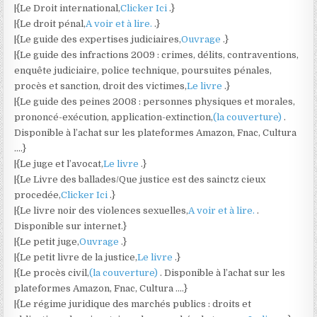
|{Le Droit international,
Clicker Ici
.}
|{Le droit pénal,
A voir et à lire.
.}
|{Le guide des expertises judiciaires,
Ouvrage
.}
|{Le guide des infractions 2009 : crimes, délits, contraventions,
enquête judiciaire, police technique, poursuites pénales,
procès et sanction, droit des victimes,
Le livre
.}
|{Le guide des peines 2008 : personnes physiques et morales,
prononcé-exécution, application-extinction,
(la couverture)
.
Disponible à l’achat sur les plateformes Amazon, Fnac, Cultura
….}
|{Le juge et l’avocat,
Le livre
.}
|{Le Livre des ballades/Que justice est des sainctz cieux
procedée,
Clicker Ici
.}
|{Le livre noir des violences sexuelles,
A voir et à lire.
.
Disponible sur internet.}
|{Le petit juge,
Ouvrage
.}
|{Le petit livre de la justice,
Le livre
.}
|{Le procès civil,
(la couverture)
. Disponible à l’achat sur les
plateformes Amazon, Fnac, Cultura ….}
|{Le régime juridique des marchés publics : droits et