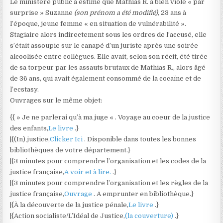
Le ministère public a estimé que Mathias R. a bien violé « par
surprise » Suzanne
(son prénom a été modifié)
, 23 ans à
l’époque, jeune femme « en situation de vulnérabilité ».
Stagiaire alors indirectement sous les ordres de l’accusé, elle
s’était assoupie sur le canapé d’un juriste après une soirée
alcoolisée entre collègues. Elle avait, selon son récit, été tirée
de sa torpeur par les assauts brutaux de Mathias R., alors âgé
de 36 ans, qui avait également consommé de la cocaïne et de
l’ecstasy.
Ouvrages sur le même objet:
{{ » Je ne parlerai qu’à ma juge « . Voyage au coeur de la justice
des enfants,
Le livre
.}
|{(In) justice,
Clicker Ici
. Disponible dans toutes les bonnes
bibliothèques de votre département.}
|{3 minutes pour comprendre l’organisation et les codes de la
justice française,
A voir et à lire.
.}
|{3 minutes pour comprendre l’organisation et les règles de la
justice française,
Ouvrage
. A emprunter en bibliothèque.}
|{À la découverte de la justice pénale,
Le livre
.}
|{Action socialiste/L’Idéal de Justice,
(la couverture)
.}