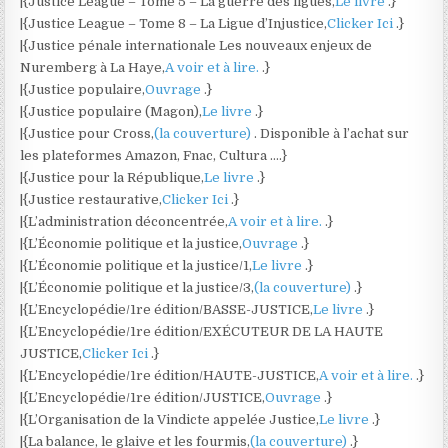
|{Justice League – Tome 5 – La guerre des ligues,
Le livre
.}
|{Justice League – Tome 8 – La Ligue d’Injustice,
Clicker Ici
.}
|{Justice pénale internationale Les nouveaux enjeux de
Nuremberg à La Haye,
A voir et à lire.
.}
|{Justice populaire,
Ouvrage
.}
|{Justice populaire (Magon),
Le livre
.}
|{Justice pour Cross,
(la couverture)
. Disponible à l’achat sur
les plateformes Amazon, Fnac, Cultura ….}
|{Justice pour la République,
Le livre
.}
|{Justice restaurative,
Clicker Ici
.}
|{L’administration déconcentrée,
A voir et à lire.
.}
|{L’Économie politique et la justice,
Ouvrage
.}
|{L’Économie politique et la justice/1,
Le livre
.}
|{L’Économie politique et la justice/3,
(la couverture)
.}
|{L’Encyclopédie/1re édition/BASSE-JUSTICE,
Le livre
.}
|{L’Encyclopédie/1re édition/EXÉCUTEUR DE LA HAUTE
JUSTICE,
Clicker Ici
.}
|{L’Encyclopédie/1re édition/HAUTE-JUSTICE,
A voir et à lire.
.}
|{L’Encyclopédie/1re édition/JUSTICE,
Ouvrage
.}
|{L’Organisation de la Vindicte appelée Justice,
Le livre
.}
|{La balance, le glaive et les fourmis,
(la couverture)
.}