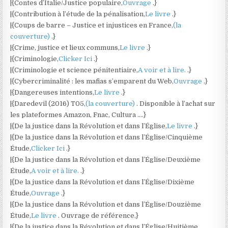
|{Contes d’Italie/Justice populaire,
Ouvrage
.}
|{Contribution à l’étude de la pénalisation,
Le livre
.}
|{Coups de barre – Justice et injustices en France,
(la
couverture)
.}
|{Crime, justice et lieux communs,
Le livre
.}
|{Criminologie,
Clicker Ici
.}
|{Criminologie et science pénitentiaire,
A voir et à lire.
.}
|{Cybercriminalité : les mafias s’emparent du Web,
Ouvrage
.}
|{Dangereuses intentions,
Le livre
.}
|{Daredevil (2016) T05,
(la couverture)
. Disponible à l’achat sur
les plateformes Amazon, Fnac, Cultura ….}
|{De la justice dans la Révolution et dans l’Église,
Le livre
.}
|{De la justice dans la Révolution et dans l’Église/Cinquième
Étude,
Clicker Ici
.}
|{De la justice dans la Révolution et dans l’Église/Deuxième
Étude,
A voir et à lire.
.}
|{De la justice dans la Révolution et dans l’Église/Dixième
Étude,
Ouvrage
.}
|{De la justice dans la Révolution et dans l’Église/Douzième
Étude,
Le livre
. Ouvrage de référence.}
|{De la justice dans la Révolution et dans l’Église/Huitième