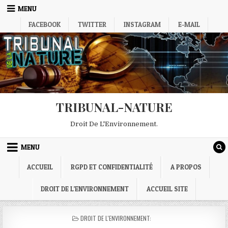
Skip
MENU
to
FACEBOOK
TWITTER
INSTAGRAM
E-MAIL
content
TRIBUNAL-NATURE
Droit De L'Environnement.
MENU
ACCUEIL
RGPD ET CONFIDENTIALITÉ
A PROPOS
DROIT DE L’ENVIRONNEMENT
ACCUEIL SITE
POSTED
DROIT DE L'ENVIRONNEMENT:
IN