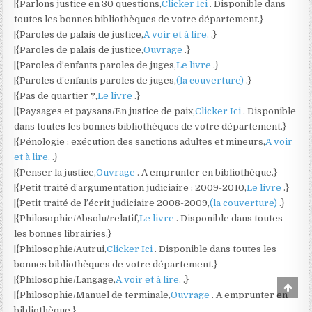
|{Parlons justice en 30 questions,
Clicker Ici
. Disponible dans
toutes les bonnes bibliothèques de votre département.}
|{Paroles de palais de justice,
A voir et à lire.
.}
|{Paroles de palais de justice,
Ouvrage
.}
|{Paroles d’enfants paroles de juges,
Le livre
.}
|{Paroles d’enfants paroles de juges,
(la couverture)
.}
|{Pas de quartier ?,
Le livre
.}
|{Paysages et paysans/En justice de paix,
Clicker Ici
. Disponible
dans toutes les bonnes bibliothèques de votre département.}
|{Pénologie : exécution des sanctions adultes et mineurs,
A voir
et à lire.
.}
|{Penser la justice,
Ouvrage
. A emprunter en bibliothèque.}
|{Petit traité d’argumentation judiciaire : 2009-2010,
Le livre
.}
|{Petit traité de l’écrit judiciaire 2008-2009,
(la couverture)
.}
|{Philosophie/Absolu/relatif,
Le livre
. Disponible dans toutes
les bonnes librairies.}
|{Philosophie/Autrui,
Clicker Ici
. Disponible dans toutes les
bonnes bibliothèques de votre département.}
|{Philosophie/Langage,
A voir et à lire.
.}
Scro
|{Philosophie/Manuel de terminale,
Ouvrage
. A emprunter en
to
Top
bibliothèque.}