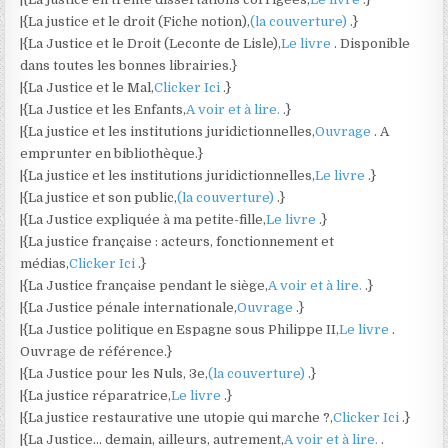
|{La justice et le droit (Fiche notion),
(la couverture)
.}
|{La Justice et le Droit (Leconte de Lisle),
Le livre
. Disponible
dans toutes les bonnes librairies.}
|{La Justice et le Mal,
Clicker Ici
.}
|{La Justice et les Enfants,
A voir et à lire.
.}
|{La justice et les institutions juridictionnelles,
Ouvrage
. A
emprunter en bibliothèque.}
|{La justice et les institutions juridictionnelles,
Le livre
.}
|{La justice et son public,
(la couverture)
.}
|{La Justice expliquée à ma petite-fille,
Le livre
.}
|{La justice française : acteurs, fonctionnement et
médias,
Clicker Ici
.}
|{La Justice française pendant le siège,
A voir et à lire.
.}
|{La Justice pénale internationale,
Ouvrage
.}
|{La Justice politique en Espagne sous Philippe II,
Le livre
.
Ouvrage de référence.}
|{La Justice pour les Nuls, 3e,
(la couverture)
.}
|{La justice réparatrice,
Le livre
.}
|{La justice restaurative une utopie qui marche ?,
Clicker Ici
.}
|{La Justice… demain, ailleurs, autrement,
A voir et à lire.
.