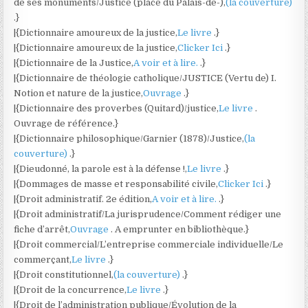
de ses monuments/Justice (place du Palais-de-),
(la couverture)
.}
|{Dictionnaire amoureux de la justice,
Le livre
.}
|{Dictionnaire amoureux de la justice,
Clicker Ici
.}
|{Dictionnaire de la Justice,
A voir et à lire.
.}
|{Dictionnaire de théologie catholique/JUSTICE (Vertu de) I.
Notion et nature de la justice,
Ouvrage
.}
|{Dictionnaire des proverbes (Quitard)/justice,
Le livre
.
Ouvrage de référence.}
|{Dictionnaire philosophique/Garnier (1878)/Justice,
(la
couverture)
.}
|{Dieudonné, la parole est à la défense !,
Le livre
.}
|{Dommages de masse et responsabilité civile,
Clicker Ici
.}
|{Droit administratif. 2e édition,
A voir et à lire.
.}
|{Droit administratif/La jurisprudence/Comment rédiger une
fiche d’arrêt,
Ouvrage
. A emprunter en bibliothèque.}
|{Droit commercial/L’entreprise commerciale individuelle/Le
commerçant,
Le livre
.}
|{Droit constitutionnel,
(la couverture)
.}
|{Droit de la concurrence,
Le livre
.}
|{Droit de l’administration publique/Évolution de la