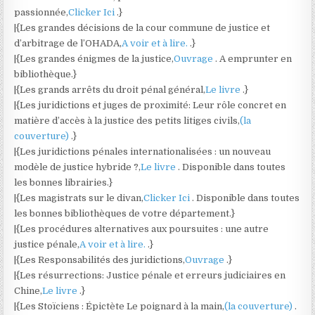
passionnée,
Clicker Ici
.}
|{Les grandes décisions de la cour commune de justice et
d’arbitrage de l’OHADA,
A voir et à lire.
.}
|{Les grandes énigmes de la justice,
Ouvrage
. A emprunter en
bibliothèque.}
|{Les grands arrêts du droit pénal général,
Le livre
.}
|{Les juridictions et juges de proximité: Leur rôle concret en
matière d’accès à la justice des petits litiges civils,
(la
couverture)
.}
|{Les juridictions pénales internationalisées : un nouveau
modèle de justice hybride ?,
Le livre
. Disponible dans toutes
les bonnes librairies.}
|{Les magistrats sur le divan,
Clicker Ici
. Disponible dans toutes
les bonnes bibliothèques de votre département.}
|{Les procédures alternatives aux poursuites : une autre
justice pénale,
A voir et à lire.
.}
|{Les Responsabilités des juridictions,
Ouvrage
.}
|{Les résurrections: Justice pénale et erreurs judiciaires en
Chine,
Le livre
.}
|{Les Stoïciens : Épictète Le poignard à la main,
(la couverture)
.