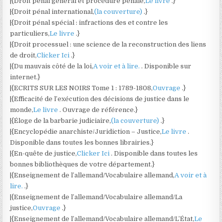
|{Droit pénal général et procédure pénale,
Le livre
.}
|{Droit pénal international,
(la couverture)
.}
|{Droit pénal spécial : infractions des et contre les
particuliers,
Le livre
.}
|{Droit processuel : une science de la reconstruction des liens
de droit,
Clicker Ici
.}
|{Du mauvais côté de la loi,
A voir et à lire.
. Disponible sur
internet.}
|{ECRITS SUR LES NOIRS Tome 1 : 1789-1808,
Ouvrage
.}
|{Efficacité de l’exécution des décisions de justice dans le
monde,
Le livre
. Ouvrage de référence.}
|{Éloge de la barbarie judiciaire,
(la couverture)
.}
|{Encyclopédie anarchiste/Juridiction – Justice,
Le livre
.
Disponible dans toutes les bonnes librairies.}
|{En-quête de justice,
Clicker Ici
. Disponible dans toutes les
bonnes bibliothèques de votre département.}
|{Enseignement de l’allemand/Vocabulaire allemand,
A voir et à
lire.
.}
|{Enseignement de l’allemand/Vocabulaire allemand/La
justice,
Ouvrage
.}
|{Enseignement de l’allemand/Vocabulaire allemand/L’État,
Le