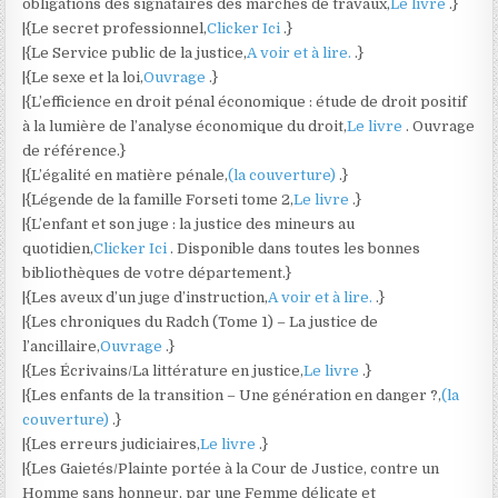
obligations des signataires des marchés de travaux,
Le livre
.}
|{Le secret professionnel,
Clicker Ici
.}
|{Le Service public de la justice,
A voir et à lire.
.}
|{Le sexe et la loi,
Ouvrage
.}
|{L’efficience en droit pénal économique : étude de droit positif
à la lumière de l’analyse économique du droit,
Le livre
. Ouvrage
de référence.}
|{L’égalité en matière pénale,
(la couverture)
.}
|{Légende de la famille Forseti tome 2,
Le livre
.}
|{L’enfant et son juge : la justice des mineurs au
quotidien,
Clicker Ici
. Disponible dans toutes les bonnes
bibliothèques de votre département.}
|{Les aveux d’un juge d’instruction,
A voir et à lire.
.}
|{Les chroniques du Radch (Tome 1) – La justice de
l’ancillaire,
Ouvrage
.}
|{Les Écrivains/La littérature en justice,
Le livre
.}
|{Les enfants de la transition – Une génération en danger ?,
(la
couverture)
.}
|{Les erreurs judiciaires,
Le livre
.}
|{Les Gaietés/Plainte portée à la Cour de Justice, contre un
Homme sans honneur, par une Femme délicate et