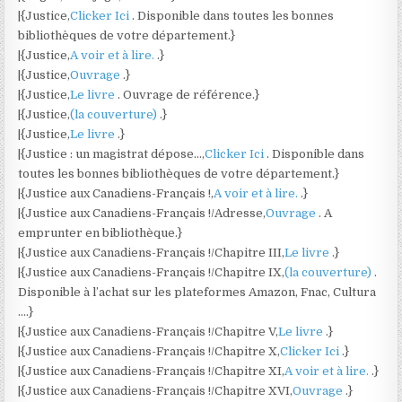
|{Justice,
Clicker Ici
. Disponible dans toutes les bonnes
bibliothèques de votre département.}
|{Justice,
A voir et à lire.
.}
|{Justice,
Ouvrage
.}
|{Justice,
Le livre
. Ouvrage de référence.}
|{Justice,
(la couverture)
.}
|{Justice,
Le livre
.}
|{Justice : un magistrat dépose…,
Clicker Ici
. Disponible dans
toutes les bonnes bibliothèques de votre département.}
|{Justice aux Canadiens-Français !,
A voir et à lire.
.}
|{Justice aux Canadiens-Français !/Adresse,
Ouvrage
. A
emprunter en bibliothèque.}
|{Justice aux Canadiens-Français !/Chapitre III,
Le livre
.}
|{Justice aux Canadiens-Français !/Chapitre IX,
(la couverture)
.
Disponible à l’achat sur les plateformes Amazon, Fnac, Cultura
….}
|{Justice aux Canadiens-Français !/Chapitre V,
Le livre
.}
|{Justice aux Canadiens-Français !/Chapitre X,
Clicker Ici
.}
|{Justice aux Canadiens-Français !/Chapitre XI,
A voir et à lire.
.}
|{Justice aux Canadiens-Français !/Chapitre XVI,
Ouvrage
.}