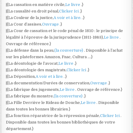
|{La cassation en matière civile,
Le livre
.}
|{La causalité en droit pénal,
Clicker Ici
.}
|{La Couleur de la justice,
A voir et à lire.
.}
|{La Cour d’assises,
Ouvrage
.}
|{La Cour de cassation et le code pénal de 1810 : le principe de
légalité à l’épreuve de la jurisprudence (1811-1863),
Le livre
.
Ouvrage de référence.}
|{La défense dans la peau,
(la couverture)
. Disponible à l’achat
sur les plateformes Amazon, Fnac, Cultura ….}
|{La déontologie de l’avocat,
Le livre
.}
|{La déontologie des magistrats,
Clicker Ici
.}
|{La Déposition,
A voir et à lire.
.}
|{La documentation/Durées de conservation,
Ouvrage
.}
|{La fabrique des jugements,
Le livre
. Ouvrage de référence.}
|{La fabrique du monstre,
(la couverture)
.}
|{La Fille Derrière le Rideau de Douche,
Le livre
. Disponible
dans toutes les bonnes librairies.}
|{La fonction réparatrice de la répression pénale,
Clicker Ici
.
Disponible dans toutes les bonnes bibliothèques de votre
département.}