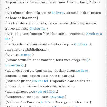
Disponible à l’achat sur les plateformes Amazon, Fnac, Cultura
….}
|{Les témoins devant la justice,
Le livre
. Disponible dans toutes
les bonnes librairies.}
|{Les transformations de la justice pénale. Une comparaison
franco-anglaise,
Clicker Ici
.}
|{Les Tribunaux français face à la justice européenne,
A voir et à
lire.
.}
|{Lettres de ma chaumière/La Justice de paix,
Ouvrage
. A
emprunter en bibliothèque.}
|{Lévinas,
Le livre
.}
|{L’homosexualité, condamnation, tolérance et égalité,
(la
couverture)
.}
|{Libertés et sûreté dans un monde dangereux,
Le livre
.
Disponible dans toutes les bonnes librairies.}
|{L’idée de justice,
Clicker Ici
. Disponible dans toutes les
bonnes bibliothèques de votre département.}
|{Liens dangereux,
A voir et à lire.
.}
|{L’indépendance de la justice,
Ouvrage
.}
|{Malheur Aux Pauvres,
Le livre
. Ouvrage de référence.}