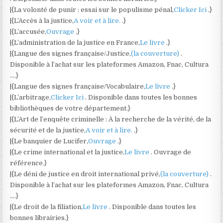
|{La volonté de punir : essai sur le populisme pénal,
Clicker Ici
.}
|{L’Accès à la justice,
A voir et à lire.
.}
|{L’accusée,
Ouvrage
.}
|{L’administration de la justice en France,
Le livre
.}
|{Langue des signes française/Justice,
(la couverture)
.
Disponible à l’achat sur les plateformes Amazon, Fnac, Cultura
….}
|{Langue des signes française/Vocabulaire,
Le livre
.}
|{L’arbitrage,
Clicker Ici
. Disponible dans toutes les bonnes
bibliothèques de votre département.}
|{L’Art de l’enquête criminelle : À la recherche de la vérité, de la
sécurité et de la justice,
A voir et à lire.
.}
|{Le banquier de Lucifer,
Ouvrage
.}
|{Le crime international et la justice,
Le livre
. Ouvrage de
référence.}
|{Le déni de justice en droit international privé,
(la couverture)
.
Disponible à l’achat sur les plateformes Amazon, Fnac, Cultura
….}
|{Le droit de la filiation,
Le livre
. Disponible dans toutes les
bonnes librairies.}