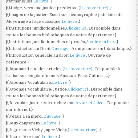
germaniques,
Le livre
.}
|{iJudge, vers une justice prédictive,
(la couverture)
.}
|{Images de la justice: Essai sur l’iconographie judiciaire du
Moyen âge à l’âge classique,
Le livre
.}
|{Institutions juridictionnelles,
Clicker Ici
. Disponible dans
toutes les bonnes bibliothèques de votre département.}
|{Institutions juridictionnelles et procès,
A voir et à lire.
.}
|{Introduction au Droit,
Ouvrage
. A emprunter en bibliothèque.}
|{Introduction générale au droit,
Le livre
. Ouvrage de
référence.}
|{Japonais/Liste des articles,
(la couverture)
. Disponible à
l’achat sur les plateformes Amazon, Fnac, Cultura ….}
|{Japonais/Vocabulaire,
Le livre
.}
|{Japonais/Vocabulaire/Justice,
Clicker Ici
. Disponible dans
toutes les bonnes bibliothèques de votre département.}
|{Je voulais juste rentrer chez moi,
A voir et à lire.
. Disponible
sur internet.}
|{J’étais à sa merci,
Ouvrage
.}
|{Jeux dangereux,
Le livre
.}
|{Juger sous Vichy, juger Vichy,
(la couverture)
.}
|{Juger, être jugé,
Le livre
.}