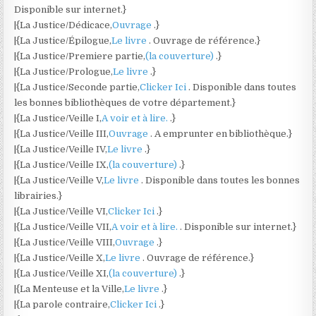
Disponible sur internet.}
|{La Justice/Dédicace,
Ouvrage
.}
|{La Justice/Épilogue,
Le livre
. Ouvrage de référence.}
|{La Justice/Premiere partie,
(la couverture)
.}
|{La Justice/Prologue,
Le livre
.}
|{La Justice/Seconde partie,
Clicker Ici
. Disponible dans toutes
les bonnes bibliothèques de votre département.}
|{La Justice/Veille I,
A voir et à lire.
.}
|{La Justice/Veille III,
Ouvrage
. A emprunter en bibliothèque.}
|{La Justice/Veille IV,
Le livre
.}
|{La Justice/Veille IX,
(la couverture)
.}
|{La Justice/Veille V,
Le livre
. Disponible dans toutes les bonnes
librairies.}
|{La Justice/Veille VI,
Clicker Ici
.}
|{La Justice/Veille VII,
A voir et à lire.
. Disponible sur internet.}
|{La Justice/Veille VIII,
Ouvrage
.}
|{La Justice/Veille X,
Le livre
. Ouvrage de référence.}
|{La Justice/Veille XI,
(la couverture)
.}
|{La Menteuse et la Ville,
Le livre
.}
|{La parole contraire,
Clicker Ici
.}