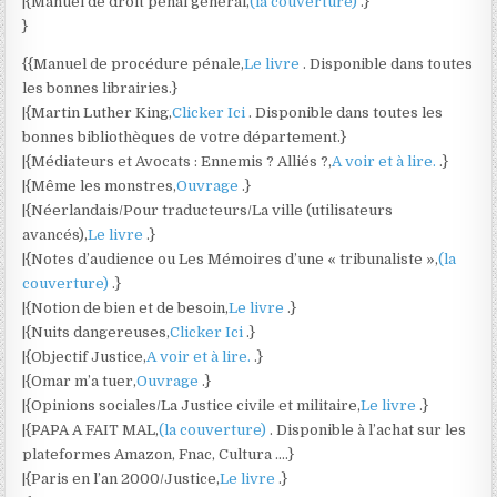
|{Manuel de droit pénal général,
(la couverture)
.}
}
{{Manuel de procédure pénale,
Le livre
. Disponible dans toutes
les bonnes librairies.}
|{Martin Luther King,
Clicker Ici
. Disponible dans toutes les
bonnes bibliothèques de votre département.}
|{Médiateurs et Avocats : Ennemis ? Alliés ?,
A voir et à lire.
.}
|{Même les monstres,
Ouvrage
.}
|{Néerlandais/Pour traducteurs/La ville (utilisateurs
avancés),
Le livre
.}
|{Notes d’audience ou Les Mémoires d’une « tribunaliste »,
(la
couverture)
.}
|{Notion de bien et de besoin,
Le livre
.}
|{Nuits dangereuses,
Clicker Ici
.}
|{Objectif Justice,
A voir et à lire.
.}
|{Omar m’a tuer,
Ouvrage
.}
|{Opinions sociales/La Justice civile et militaire,
Le livre
.}
|{PAPA A FAIT MAL,
(la couverture)
. Disponible à l’achat sur les
plateformes Amazon, Fnac, Cultura ….}
|{Paris en l’an 2000/Justice,
Le livre
.}