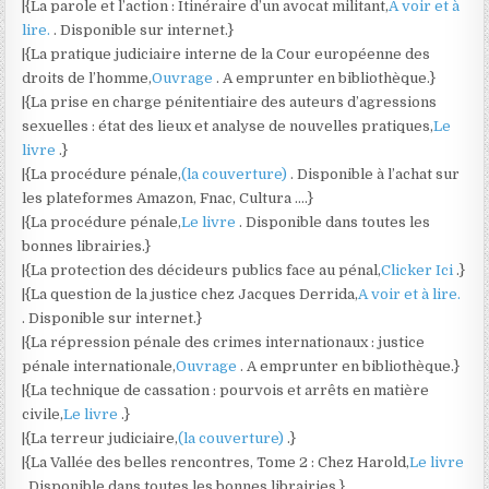
|{La parole et l’action : Itinéraire d’un avocat militant,
A voir et à
lire.
. Disponible sur internet.}
|{La pratique judiciaire interne de la Cour européenne des
droits de l’homme,
Ouvrage
. A emprunter en bibliothèque.}
|{La prise en charge pénitentiaire des auteurs d’agressions
sexuelles : état des lieux et analyse de nouvelles pratiques,
Le
livre
.}
|{La procédure pénale,
(la couverture)
. Disponible à l’achat sur
les plateformes Amazon, Fnac, Cultura ….}
|{La procédure pénale,
Le livre
. Disponible dans toutes les
bonnes librairies.}
|{La protection des décideurs publics face au pénal,
Clicker Ici
.}
|{La question de la justice chez Jacques Derrida,
A voir et à lire.
. Disponible sur internet.}
|{La répression pénale des crimes internationaux : justice
pénale internationale,
Ouvrage
. A emprunter en bibliothèque.}
|{La technique de cassation : pourvois et arrêts en matière
civile,
Le livre
.}
|{La terreur judiciaire,
(la couverture)
.}
|{La Vallée des belles rencontres, Tome 2 : Chez Harold,
Le livre
. Disponible dans toutes les bonnes librairies.}