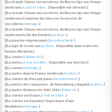
|{La Grande Chasse aux sorcières, du Moyen Âge aux Temps
modernes,
A voir et à lire.
. Disponible sur internet.}
|{La Grande Chasse aux sorcières, du Moyen Âge aux Temps
modernes/L’emprise des laïcs sur les procès de
sorcellerie,
Ouvrage
.}
|{La Grande Chasse aux sorcières, du Moyen Âge aux Temps
modernes/La fin des bûchers,
Le livre
.}
|{La josacine empoisonnée,
(la couverture)
.}
|{La juge de trente ans,
Le livre
. Disponible dans toutes les
bonnes librairies.}
|{La Justice,
Clicker Ici
.}
|{La justice,
A voir et à lire.
. Disponible sur internet.}
|{La Justice,
Ouvrage
.}
|{La justice dans la France médiévale,
Le livre
.}
|{La Justice de Dieu qui passe,
(la couverture)
.}
|{La justice des vainqueurs : de Nuremberg à Bagdad,
Le livre
.}
|{La justice déshonorée 1940-1944,
Clicker Ici
.}
|{La Justice en France,
A voir et à lire.
.}
|{La Justice en Question? Experience d’une
Mediatrice,
Ouvrage
.}
|{La justice en trente dissertations corrigées,
Le livre
.}