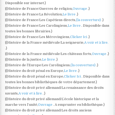
Disponible sur internet.}
|{Histoire de France/Guerres de religion,
Ouvrage
.}
|{Histoire de France/La Révolution,
Le livre
.}
|{Histoire de France/Les Capétiens directs,
(la couverture)
.}
|{Histoire de France/Les Carolingiens,
Le livre
. Disponible dans
toutes les bonnes librairies.}
|{Histoire de France/Les Mérovingiens,
Clicker Ici
.}
|{Histoire de la France médiévale/La seigneurie,
A voir et à lire.
.}
|{Histoire de la France médiévale/Les châteaux forts,
Ouvrage
.}
|{Histoire de la justice,
Le livre
.}
|{Histoire de l’Europe/Les Carolingiens,
(la couverture)
.}
|{Histoire du droit pénal en Europe,
Le livre
.}
|{Histoire du droit pénal en Europe,
Clicker Ici
. Disponible dans
toutes les bonnes bibliothèques de votre département.}
|{Histoire du droit privé allemand/La renaissance des droits
savants,
A voir et à lire.
.}
|{Histoire du droit privé allemand/L’école historique et la
marche vers l’unité,
Ouvrage
. A emprunter en bibliothèque.}
|{Histoire du droit privé allemand/Les droits anciens