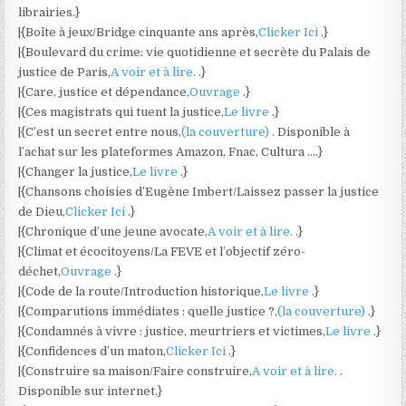
librairies.}
|{Boîte à jeux/Bridge cinquante ans après,
Clicker Ici
.}
|{Boulevard du crime: vie quotidienne et secrète du Palais de
justice de Paris,
A voir et à lire.
.}
|{Care, justice et dépendance,
Ouvrage
.}
|{Ces magistrats qui tuent la justice,
Le livre
.}
|{C’est un secret entre nous,
(la couverture)
. Disponible à
l’achat sur les plateformes Amazon, Fnac, Cultura ….}
|{Changer la justice,
Le livre
.}
|{Chansons choisies d’Eugène Imbert/Laissez passer la justice
de Dieu,
Clicker Ici
.}
|{Chronique d’une jeune avocate,
A voir et à lire.
.}
|{Climat et écocitoyens/La FEVE et l’objectif zéro-
déchet,
Ouvrage
.}
|{Code de la route/Introduction historique,
Le livre
.}
|{Comparutions immédiates : quelle justice ?,
(la couverture)
.}
|{Condamnés à vivre : justice, meurtriers et victimes,
Le livre
.}
|{Confidences d’un maton,
Clicker Ici
.}
|{Construire sa maison/Faire construire,
A voir et à lire.
.
Disponible sur internet.}