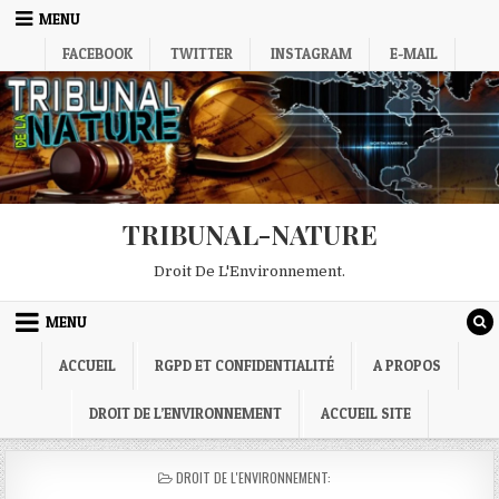
Skip
MENU
to
FACEBOOK
TWITTER
INSTAGRAM
E-MAIL
content
TRIBUNAL-NATURE
Droit De L'Environnement.
MENU
ACCUEIL
RGPD ET CONFIDENTIALITÉ
A PROPOS
DROIT DE L’ENVIRONNEMENT
ACCUEIL SITE
POSTED
DROIT DE L'ENVIRONNEMENT:
IN