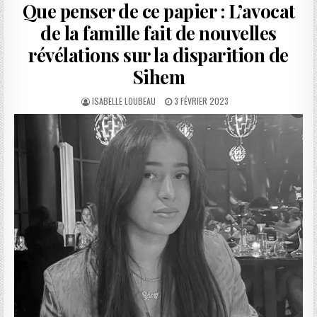
Que penser de ce papier : L’avocat
de la famille fait de nouvelles
révélations sur la disparition de
Sihem
AUTHOR:
PUBLISHED
ISABELLE LOUBEAU
3 FÉVRIER 2023
DATE: