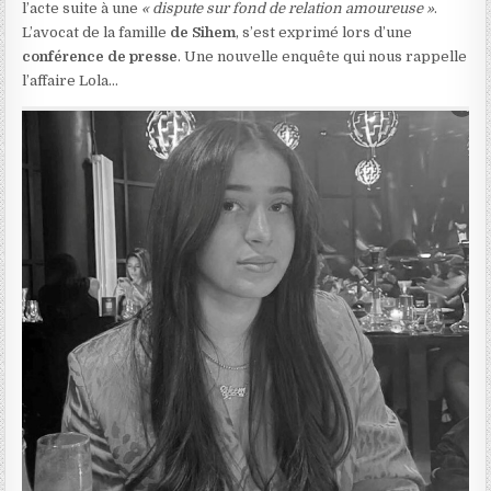
l’acte suite à une
« dispute sur fond de relation amoureuse »
.
L’avocat de la famille
de Sihem
, s’est exprimé lors d’une
conférence de presse
. Une nouvelle enquête qui nous rappelle
l’affaire Lola…