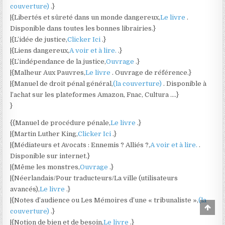
couverture)
.}
|{Libertés et sûreté dans un monde dangereux,
Le livre
.
Disponible dans toutes les bonnes librairies.}
|{L’idée de justice,
Clicker Ici
.}
|{Liens dangereux,
A voir et à lire.
.}
|{L’indépendance de la justice,
Ouvrage
.}
|{Malheur Aux Pauvres,
Le livre
. Ouvrage de référence.}
|{Manuel de droit pénal général,
(la couverture)
. Disponible à
l’achat sur les plateformes Amazon, Fnac, Cultura ….}
}
{{Manuel de procédure pénale,
Le livre
.}
|{Martin Luther King,
Clicker Ici
.}
|{Médiateurs et Avocats : Ennemis ? Alliés ?,
A voir et à lire.
.
Disponible sur internet.}
|{Même les monstres,
Ouvrage
.}
|{Néerlandais/Pour traducteurs/La ville (utilisateurs
avancés),
Le livre
.}
|{Notes d’audience ou Les Mémoires d’une « tribunaliste »,
(la
Scro
couverture)
.}
to
Top
|{Notion de bien et de besoin,
Le livre
.}