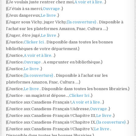
|{Je voulais juste rentrer chez moi,
A voir et à lire.
.}
|{J’étais à sa merci,
Ouvrage
.}
|{Jeux dangereux,
Le livre
.}
|{Juger sous Vichy, juger Vichy,
(la couverture)
. Disponible à
l’achat sur les plateformes Amazon, Fnac, Cultura ….}
|{Juger, être jugé,
Le livre
.}
|{Justice,
Clicker Ici
. Disponible dans toutes les bonnes
bibliothèques de votre département.}
|{Justice,
A voir et à lire.
.}
|{Justice,
Ouvrage
. A emprunter en bibliothèque.}
|{Justice,
Le livre
.}
|{Justice,
(la couverture)
. Disponible à l’achat sur les
plateformes Amazon, Fnac, Cultura ….}
|{Justice,
Le livre
. Disponible dans toutes les bonnes librairies.}
|{Justice : un magistrat dépose…,
Clicker Ici
.}
|{Justice aux Canadiens-Français !,
A voir et à lire.
.}
|{Justice aux Canadiens-Français !/Adresse,
Ouvrage
.}
|{Justice aux Canadiens-Français !/Chapitre III,
Le livre
.}
|{Justice aux Canadiens-Français !/Chapitre IX,
(la couverture)
.}
|{Justice aux Canadiens-Français !/Chapitre V,
Le livre
.
Disponible dans toutes les bonnes librairies.}