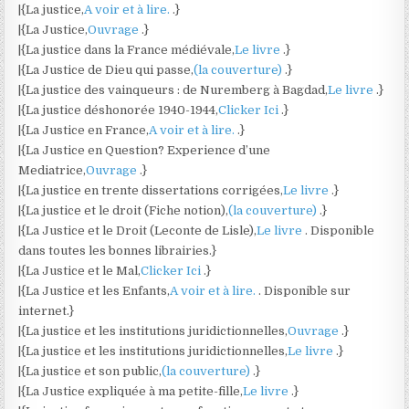
|{La justice,
A voir et à lire.
.}
|{La Justice,
Ouvrage
.}
|{La justice dans la France médiévale,
Le livre
.}
|{La Justice de Dieu qui passe,
(la couverture)
.}
|{La justice des vainqueurs : de Nuremberg à Bagdad,
Le livre
.}
|{La justice déshonorée 1940-1944,
Clicker Ici
.}
|{La Justice en France,
A voir et à lire.
.}
|{La Justice en Question? Experience d’une
Mediatrice,
Ouvrage
.}
|{La justice en trente dissertations corrigées,
Le livre
.}
|{La justice et le droit (Fiche notion),
(la couverture)
.}
|{La Justice et le Droit (Leconte de Lisle),
Le livre
. Disponible
dans toutes les bonnes librairies.}
|{La Justice et le Mal,
Clicker Ici
.}
|{La Justice et les Enfants,
A voir et à lire.
. Disponible sur
internet.}
|{La justice et les institutions juridictionnelles,
Ouvrage
.}
|{La justice et les institutions juridictionnelles,
Le livre
.}
|{La justice et son public,
(la couverture)
.}
|{La Justice expliquée à ma petite-fille,
Le livre
.}