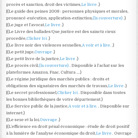
procès et sanction, droit des victimes,
Le livre
.}
|{Le guide des peines 2008 : personnes physiques et morales,
prononcé-exécution, application-extinction,
(la couverture)
.}
|{Le juge et l’avocat,
Le livre
.}
|{Le Livre des ballades/Que justice est des sainctz cieux
procedée,
Clicker Ici
.}
|{Le livre noir des violences sexuelles,
A voir et à lire.
.}
|{Le petit juge,
Ouvrage
.}
|{Le petit livre de la justice,
Le livre
.}
|{Le procès civil,
(la couverture)
. Disponible à l’achat sur les
plateformes Amazon, Fnac, Cultura ….}
|{Le régime juridique des marchés publics : droits et
obligations des signataires des marchés de travaux,
Le livre
.}
|{Le secret professionnel,
Clicker Ici
. Disponible dans toutes
les bonnes bibliothèques de votre département.}
|{Le Service public de la justice,
A voir et à lire.
. Disponible sur
internet.}
|{Le sexe et la loi,
Ouvrage
.}
|{L’efficience en droit pénal économique : étude de droit positif
à la lumière de l’analyse économique du droit,
Le livre
. Ouvrage