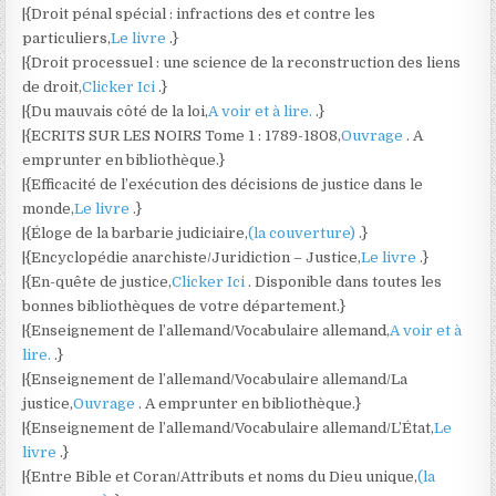
|{Droit pénal spécial : infractions des et contre les
particuliers,
Le livre
.}
|{Droit processuel : une science de la reconstruction des liens
de droit,
Clicker Ici
.}
|{Du mauvais côté de la loi,
A voir et à lire.
.}
|{ECRITS SUR LES NOIRS Tome 1 : 1789-1808,
Ouvrage
. A
emprunter en bibliothèque.}
|{Efficacité de l’exécution des décisions de justice dans le
monde,
Le livre
.}
|{Éloge de la barbarie judiciaire,
(la couverture)
.}
|{Encyclopédie anarchiste/Juridiction – Justice,
Le livre
.}
|{En-quête de justice,
Clicker Ici
. Disponible dans toutes les
bonnes bibliothèques de votre département.}
|{Enseignement de l’allemand/Vocabulaire allemand,
A voir et à
lire.
.}
|{Enseignement de l’allemand/Vocabulaire allemand/La
justice,
Ouvrage
. A emprunter en bibliothèque.}
|{Enseignement de l’allemand/Vocabulaire allemand/L’État,
Le
livre
.}
|{Entre Bible et Coran/Attributs et noms du Dieu unique,
(la