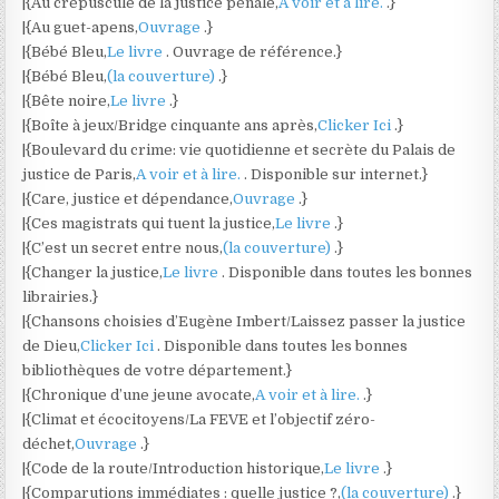
|{Au crépuscule de la justice pénale,
A voir et à lire.
.}
|{Au guet-apens,
Ouvrage
.}
|{Bébé Bleu,
Le livre
. Ouvrage de référence.}
|{Bébé Bleu,
(la couverture)
.}
|{Bête noire,
Le livre
.}
|{Boîte à jeux/Bridge cinquante ans après,
Clicker Ici
.}
|{Boulevard du crime: vie quotidienne et secrète du Palais de
justice de Paris,
A voir et à lire.
. Disponible sur internet.}
|{Care, justice et dépendance,
Ouvrage
.}
|{Ces magistrats qui tuent la justice,
Le livre
.}
|{C’est un secret entre nous,
(la couverture)
.}
|{Changer la justice,
Le livre
. Disponible dans toutes les bonnes
librairies.}
|{Chansons choisies d’Eugène Imbert/Laissez passer la justice
de Dieu,
Clicker Ici
. Disponible dans toutes les bonnes
bibliothèques de votre département.}
|{Chronique d’une jeune avocate,
A voir et à lire.
.}
|{Climat et écocitoyens/La FEVE et l’objectif zéro-
déchet,
Ouvrage
.}
|{Code de la route/Introduction historique,
Le livre
.}
|{Comparutions immédiates : quelle justice ?,
(la couverture)
.}