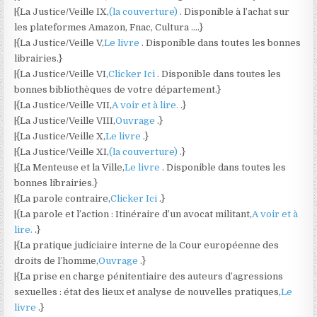
|{La Justice/Veille IX,
(la couverture)
. Disponible à l’achat sur
les plateformes Amazon, Fnac, Cultura ….}
|{La Justice/Veille V,
Le livre
. Disponible dans toutes les bonnes
librairies.}
|{La Justice/Veille VI,
Clicker Ici
. Disponible dans toutes les
bonnes bibliothèques de votre département.}
|{La Justice/Veille VII,
A voir et à lire.
.}
|{La Justice/Veille VIII,
Ouvrage
.}
|{La Justice/Veille X,
Le livre
.}
|{La Justice/Veille XI,
(la couverture)
.}
|{La Menteuse et la Ville,
Le livre
. Disponible dans toutes les
bonnes librairies.}
|{La parole contraire,
Clicker Ici
.}
|{La parole et l’action : Itinéraire d’un avocat militant,
A voir et à
lire.
.}
|{La pratique judiciaire interne de la Cour européenne des
droits de l’homme,
Ouvrage
.}
|{La prise en charge pénitentiaire des auteurs d’agressions
sexuelles : état des lieux et analyse de nouvelles pratiques,
Le
livre
.}