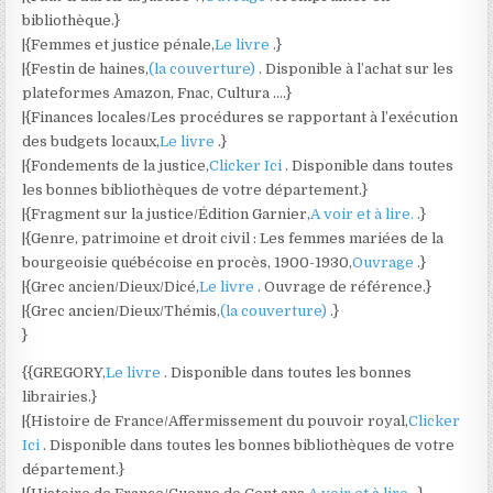
bibliothèque.}
|{Femmes et justice pénale,
Le livre
.}
|{Festin de haines,
(la couverture)
. Disponible à l’achat sur les
plateformes Amazon, Fnac, Cultura ….}
|{Finances locales/Les procédures se rapportant à l’exécution
des budgets locaux,
Le livre
.}
|{Fondements de la justice,
Clicker Ici
. Disponible dans toutes
les bonnes bibliothèques de votre département.}
|{Fragment sur la justice/Édition Garnier,
A voir et à lire.
.}
|{Genre, patrimoine et droit civil : Les femmes mariées de la
bourgeoisie québécoise en procès, 1900-1930,
Ouvrage
.}
|{Grec ancien/Dieux/Dicé,
Le livre
. Ouvrage de référence.}
|{Grec ancien/Dieux/Thémis,
(la couverture)
.}
}
{{GREGORY,
Le livre
. Disponible dans toutes les bonnes
librairies.}
|{Histoire de France/Affermissement du pouvoir royal,
Clicker
Ici
. Disponible dans toutes les bonnes bibliothèques de votre
département.}