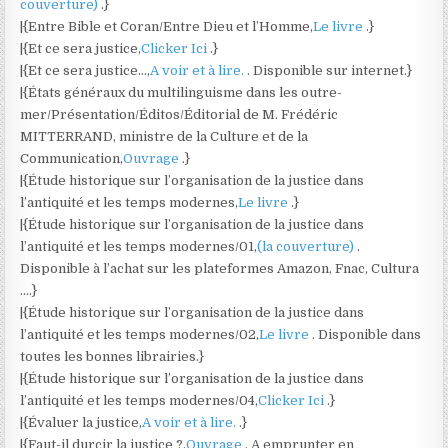
couverture)
.}
|{Entre Bible et Coran/Entre Dieu et l’Homme,
Le livre
.}
|{Et ce sera justice,
Clicker Ici
.}
|{Et ce sera justice…,
A voir et à lire.
. Disponible sur internet.}
|{États généraux du multilinguisme dans les outre-
mer/Présentation/Éditos/Éditorial de M. Frédéric
MITTERRAND, ministre de la Culture et de la
Communication,
Ouvrage
.}
|{Étude historique sur l’organisation de la justice dans
l’antiquité et les temps modernes,
Le livre
.}
|{Étude historique sur l’organisation de la justice dans
l’antiquité et les temps modernes/01,
(la couverture)
.
Disponible à l’achat sur les plateformes Amazon, Fnac, Cultura
….}
|{Étude historique sur l’organisation de la justice dans
l’antiquité et les temps modernes/02,
Le livre
. Disponible dans
toutes les bonnes librairies.}
|{Étude historique sur l’organisation de la justice dans
l’antiquité et les temps modernes/04,
Clicker Ici
.}
|{Évaluer la justice,
A voir et à lire.
.}
|{Faut-il durcir la justice ?,
Ouvrage
. A emprunter en