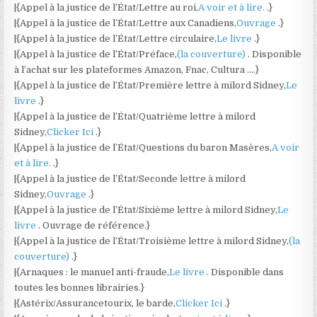
|{Appel à la justice de l’État/Lettre au roi,
A voir et à lire.
.}
|{Appel à la justice de l’État/Lettre aux Canadiens,
Ouvrage
.}
|{Appel à la justice de l’État/Lettre circulaire,
Le livre
.}
|{Appel à la justice de l’État/Préface,
(la couverture)
. Disponible
à l’achat sur les plateformes Amazon, Fnac, Cultura ….}
|{Appel à la justice de l’État/Première lettre à milord Sidney,
Le
livre
.}
|{Appel à la justice de l’État/Quatrième lettre à milord
Sidney,
Clicker Ici
.}
|{Appel à la justice de l’État/Questions du baron Masères,
A voir
et à lire.
.}
|{Appel à la justice de l’État/Seconde lettre à milord
Sidney,
Ouvrage
.}
|{Appel à la justice de l’État/Sixième lettre à milord Sidney,
Le
livre
. Ouvrage de référence.}
|{Appel à la justice de l’État/Troisième lettre à milord Sidney,
(la
couverture)
.}
|{Arnaques : le manuel anti-fraude,
Le livre
. Disponible dans
toutes les bonnes librairies.}
|{Astérix/Assurancetourix, le barde,
Clicker Ici
.}