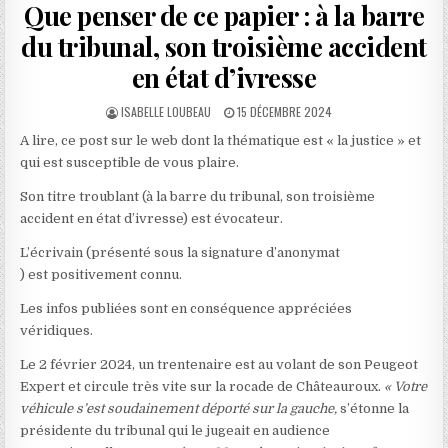
Que penser de ce papier : à la barre
du tribunal, son troisième accident
en état d’ivresse
AUTHOR:
PUBLISHED
ISABELLE LOUBEAU
15 DÉCEMBRE 2024
DATE:
A lire, ce post sur le web dont la thématique est « la justice » et
qui est susceptible de vous plaire.
Son titre troublant (à la barre du tribunal, son troisième
accident en état d’ivresse) est évocateur.
L’écrivain (présenté sous la signature d’anonymat
) est positivement connu.
Les infos publiées sont en conséquence appréciées
véridiques.
Le 2 février 2024, un trentenaire est au volant de son Peugeot
Expert et circule très vite sur la rocade de Châteauroux.
« Votre
véhicule s’est soudainement déporté sur la gauche,
s’étonne la
présidente du tribunal qui le jugeait en audience