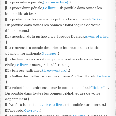
|{La procédure pénale,
(la couverture)
.}
|{La procédure pénale,
Le livre
. Disponible dans toutes les
bonnes librairies.}
|{La protection des décideurs publics face au pénal,
Clicker Ici
.
Disponible dans toutes les bonnes bibliothèques de votre
département.}
|{La question de la justice chez Jacques Derrida,
A voir et à lire.
.}
|{La répression pénale des crimes internationaux : justice
pénale internationale,
Ouvrage
.}
|{La technique de cassation : pourvois et arrêts en matière
civile,
Le livre
. Ouvrage de référence.}
|{La terreur judiciaire,
(la couverture)
.}
|{La Vallée des belles rencontres, Tome 2 : Chez Harold,
Le livre
.}
|{La volonté de punir : essai sur le populisme pénal,
Clicker Ici
.
Disponible dans toutes les bonnes bibliothèques de votre
département.}
|{L’Accès à la justice,
A voir et à lire.
. Disponible sur internet.}
|{L’accusée,
Ouvrage
.}