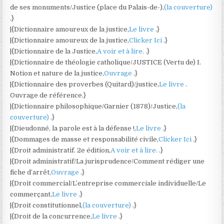
de ses monuments/Justice (place du Palais-de-),
(la couverture)
.}
|{Dictionnaire amoureux de la justice,
Le livre
.}
|{Dictionnaire amoureux de la justice,
Clicker Ici
.}
|{Dictionnaire de la Justice,
A voir et à lire.
.}
|{Dictionnaire de théologie catholique/JUSTICE (Vertu de) I.
Notion et nature de la justice,
Ouvrage
.}
|{Dictionnaire des proverbes (Quitard)/justice,
Le livre
.
Ouvrage de référence.}
|{Dictionnaire philosophique/Garnier (1878)/Justice,
(la
couverture)
.}
|{Dieudonné, la parole est à la défense !,
Le livre
.}
|{Dommages de masse et responsabilité civile,
Clicker Ici
.}
|{Droit administratif. 2e édition,
A voir et à lire.
.}
|{Droit administratif/La jurisprudence/Comment rédiger une
fiche d’arrêt,
Ouvrage
.}
|{Droit commercial/L’entreprise commerciale individuelle/Le
commerçant,
Le livre
.}
|{Droit constitutionnel,
(la couverture)
.}
|{Droit de la concurrence,
Le livre
.}