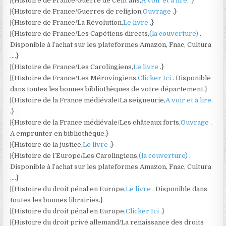
|{Histoire de France/Guerre de Cent ans,
A voir et à lire.
.}
|{Histoire de France/Guerres de religion,
Ouvrage
.}
|{Histoire de France/La Révolution,
Le livre
.}
|{Histoire de France/Les Capétiens directs,
(la couverture)
.
Disponible à l’achat sur les plateformes Amazon, Fnac, Cultura
….}
|{Histoire de France/Les Carolingiens,
Le livre
.}
|{Histoire de France/Les Mérovingiens,
Clicker Ici
. Disponible
dans toutes les bonnes bibliothèques de votre département.}
|{Histoire de la France médiévale/La seigneurie,
A voir et à lire.
.}
|{Histoire de la France médiévale/Les châteaux forts,
Ouvrage
.
A emprunter en bibliothèque.}
|{Histoire de la justice,
Le livre
.}
|{Histoire de l’Europe/Les Carolingiens,
(la couverture)
.
Disponible à l’achat sur les plateformes Amazon, Fnac, Cultura
….}
|{Histoire du droit pénal en Europe,
Le livre
. Disponible dans
toutes les bonnes librairies.}
|{Histoire du droit pénal en Europe,
Clicker Ici
.}
|{Histoire du droit privé allemand/La renaissance des droits