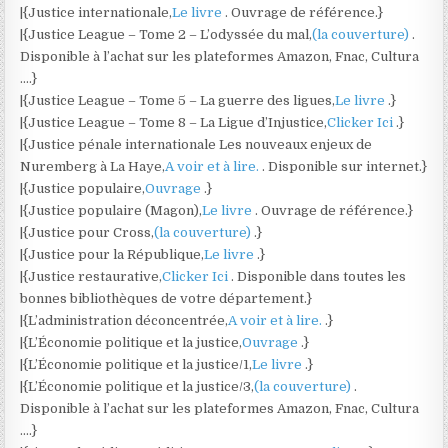
|{Justice internationale,
Le livre
. Ouvrage de référence.}
|{Justice League – Tome 2 – L’odyssée du mal,
(la couverture)
.
Disponible à l’achat sur les plateformes Amazon, Fnac, Cultura
….}
|{Justice League – Tome 5 – La guerre des ligues,
Le livre
.}
|{Justice League – Tome 8 – La Ligue d’Injustice,
Clicker Ici
.}
|{Justice pénale internationale Les nouveaux enjeux de
Nuremberg à La Haye,
A voir et à lire.
. Disponible sur internet.}
|{Justice populaire,
Ouvrage
.}
|{Justice populaire (Magon),
Le livre
. Ouvrage de référence.}
|{Justice pour Cross,
(la couverture)
.}
|{Justice pour la République,
Le livre
.}
|{Justice restaurative,
Clicker Ici
. Disponible dans toutes les
bonnes bibliothèques de votre département.}
|{L’administration déconcentrée,
A voir et à lire.
.}
|{L’Économie politique et la justice,
Ouvrage
.}
|{L’Économie politique et la justice/1,
Le livre
.}
|{L’Économie politique et la justice/3,
(la couverture)
.
Disponible à l’achat sur les plateformes Amazon, Fnac, Cultura
….}