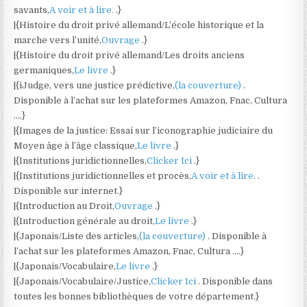
savants,
A voir et à lire.
.}
|{Histoire du droit privé allemand/L’école historique et la
marche vers l’unité,
Ouvrage
.}
|{Histoire du droit privé allemand/Les droits anciens
germaniques,
Le livre
.}
|{iJudge, vers une justice prédictive,
(la couverture)
.
Disponible à l’achat sur les plateformes Amazon, Fnac, Cultura
….}
|{Images de la justice: Essai sur l’iconographie judiciaire du
Moyen âge à l’âge classique,
Le livre
.}
|{Institutions juridictionnelles,
Clicker Ici
.}
|{Institutions juridictionnelles et procès,
A voir et à lire.
.
Disponible sur internet.}
|{Introduction au Droit,
Ouvrage
.}
|{Introduction générale au droit,
Le livre
.}
|{Japonais/Liste des articles,
(la couverture)
. Disponible à
l’achat sur les plateformes Amazon, Fnac, Cultura ….}
|{Japonais/Vocabulaire,
Le livre
.}
|{Japonais/Vocabulaire/Justice,
Clicker Ici
. Disponible dans
toutes les bonnes bibliothèques de votre département.}