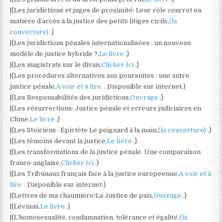
|{Les juridictions et juges de proximité: Leur rôle concret en
matière d’accès à la justice des petits litiges civils,
(la
couverture)
.}
|{Les juridictions pénales internationalisées : un nouveau
modèle de justice hybride ?,
Le livre
.}
|{Les magistrats sur le divan,
Clicker Ici
.}
|{Les procédures alternatives aux poursuites : une autre
justice pénale,
A voir et à lire.
. Disponible sur internet.}
|{Les Responsabilités des juridictions,
Ouvrage
.}
|{Les résurrections: Justice pénale et erreurs judiciaires en
Chine,
Le livre
.}
|{Les Stoïciens : Épictète Le poignard à la main,
(la couverture)
.}
|{Les témoins devant la justice,
Le livre
.}
|{Les transformations de la justice pénale. Une comparaison
franco-anglaise,
Clicker Ici
.}
|{Les Tribunaux français face à la justice européenne,
A voir et à
lire.
. Disponible sur internet.}
|{Lettres de ma chaumière/La Justice de paix,
Ouvrage
.}
|{Lévinas,
Le livre
.}
|{L’homosexualité, condamnation, tolérance et égalité,
(la