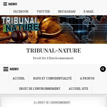
Skip
MENU
to
FACEBOOK
TWITTER
INSTAGRAM
E-MAIL
content
TRIBUNAL-NATURE
Droit De L'Environnement.
MENU
ACCUEIL
RGPD ET CONFIDENTIALITÉ
A PROPOS
DROIT DE L’ENVIRONNEMENT
ACCUEIL SITE
POSTED
DROIT DE L'ENVIRONNEMENT:
IN