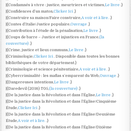
|{Condamnés à vivre : justice, meurtriers et victimes,
Le livre
.}
|{Confidences d’un maton,
Clicker Ici
.}
|{Construire sa maison/Faire construire,
A voir et à lire.
.}
|{Contes d’Italie/Justice populaire,
Ouvrage
.}
|{Contribution à l’étude de la pénalisation,
Le livre
.}
|{Coups de barre – Justice et injustices en France,
(la
couverture)
.}
|{Crime, justice et lieux communs,
Le livre
.}
|{Criminologie,
Clicker Ici
. Disponible dans toutes les bonnes
bibliothèques de votre département.}
|{Criminologie et science pénitentiaire,
A voir et à lire.
.}
|{Cybercriminalité : les mafias s’emparent du Web,
Ouvrage
.}
|{Dangereuses intentions,
Le livre
.}
|{Daredevil (2016) T05,
(la couverture)
.}
|{De la justice dans la Révolution et dans l’Église,
Le livre
.}
|{De la justice dans la Révolution et dans l’Église/Cinquième
Étude,
Clicker Ici
.}
|{De la justice dans la Révolution et dans l’Église/Deuxième
Étude,
A voir et à lire.
.}
|{De la justice dans la Révolution et dans l’Église/Dixième