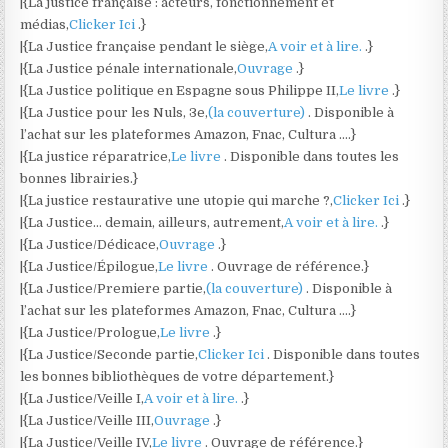
|{La justice française : acteurs, fonctionnement et
médias,
Clicker Ici
.}
|{La Justice française pendant le siège,
A voir et à lire.
.}
|{La Justice pénale internationale,
Ouvrage
.}
|{La Justice politique en Espagne sous Philippe II,
Le livre
.}
|{La Justice pour les Nuls, 3e,
(la couverture)
. Disponible à
l’achat sur les plateformes Amazon, Fnac, Cultura ….}
|{La justice réparatrice,
Le livre
. Disponible dans toutes les
bonnes librairies.}
|{La justice restaurative une utopie qui marche ?,
Clicker Ici
.}
|{La Justice… demain, ailleurs, autrement,
A voir et à lire.
.}
|{La Justice/Dédicace,
Ouvrage
.}
|{La Justice/Épilogue,
Le livre
. Ouvrage de référence.}
|{La Justice/Premiere partie,
(la couverture)
. Disponible à
l’achat sur les plateformes Amazon, Fnac, Cultura ….}
|{La Justice/Prologue,
Le livre
.}
|{La Justice/Seconde partie,
Clicker Ici
. Disponible dans toutes
les bonnes bibliothèques de votre département.}
|{La Justice/Veille I,
A voir et à lire.
.}
|{La Justice/Veille III,
Ouvrage
.}
|{La Justice/Veille IV,
Le livre
. Ouvrage de référence.}