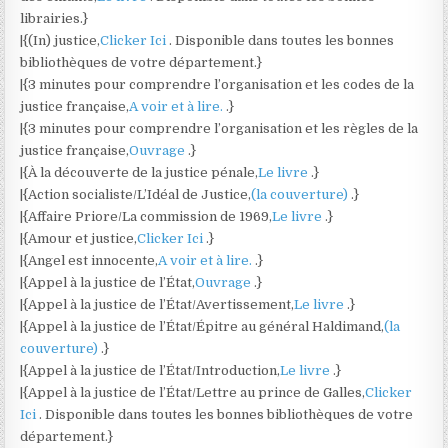
librairies.}
|{(In) justice,
Clicker Ici
. Disponible dans toutes les bonnes
bibliothèques de votre département.}
|{3 minutes pour comprendre l’organisation et les codes de la
justice française,
A voir et à lire.
.}
|{3 minutes pour comprendre l’organisation et les règles de la
justice française,
Ouvrage
.}
|{À la découverte de la justice pénale,
Le livre
.}
|{Action socialiste/L’Idéal de Justice,
(la couverture)
.}
|{Affaire Priore/La commission de 1969,
Le livre
.}
|{Amour et justice,
Clicker Ici
.}
|{Angel est innocente,
A voir et à lire.
.}
|{Appel à la justice de l’État,
Ouvrage
.}
|{Appel à la justice de l’État/Avertissement,
Le livre
.}
|{Appel à la justice de l’État/Épitre au général Haldimand,
(la
couverture)
.}
|{Appel à la justice de l’État/Introduction,
Le livre
.}
|{Appel à la justice de l’État/Lettre au prince de Galles,
Clicker
Ici
. Disponible dans toutes les bonnes bibliothèques de votre
département.}