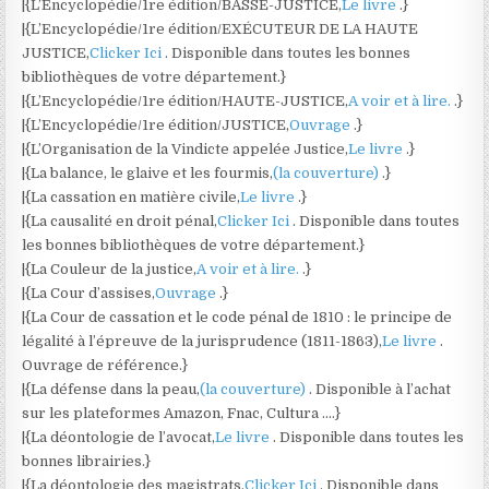
|{L’Encyclopédie/1re édition/BASSE-JUSTICE,
Le livre
.}
|{L’Encyclopédie/1re édition/EXÉCUTEUR DE LA HAUTE
JUSTICE,
Clicker Ici
. Disponible dans toutes les bonnes
bibliothèques de votre département.}
|{L’Encyclopédie/1re édition/HAUTE-JUSTICE,
A voir et à lire.
.}
|{L’Encyclopédie/1re édition/JUSTICE,
Ouvrage
.}
|{L’Organisation de la Vindicte appelée Justice,
Le livre
.}
|{La balance, le glaive et les fourmis,
(la couverture)
.}
|{La cassation en matière civile,
Le livre
.}
|{La causalité en droit pénal,
Clicker Ici
. Disponible dans toutes
les bonnes bibliothèques de votre département.}
|{La Couleur de la justice,
A voir et à lire.
.}
|{La Cour d’assises,
Ouvrage
.}
|{La Cour de cassation et le code pénal de 1810 : le principe de
légalité à l’épreuve de la jurisprudence (1811-1863),
Le livre
.
Ouvrage de référence.}
|{La défense dans la peau,
(la couverture)
. Disponible à l’achat
sur les plateformes Amazon, Fnac, Cultura ….}
|{La déontologie de l’avocat,
Le livre
. Disponible dans toutes les
bonnes librairies.}
|{La déontologie des magistrats,
Clicker Ici
. Disponible dans