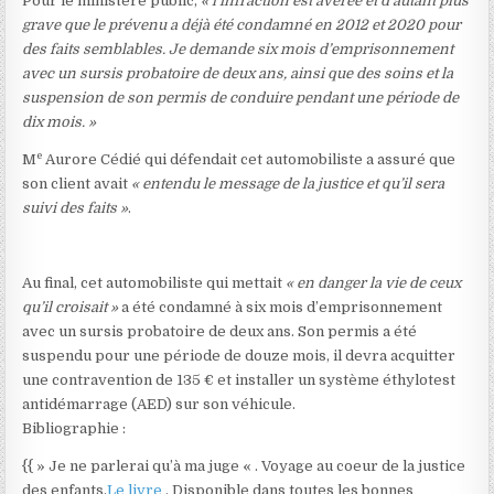
Pour le ministère public,
« l’infraction est avérée et d’autant plus
grave que le prévenu a déjà été condamné en 2012 et 2020 pour
des faits semblables. Je demande six mois d’emprisonnement
avec un sursis probatoire de deux ans, ainsi que des soins et la
suspension de son permis de conduire pendant une période de
dix mois. »
e
M
Aurore Cédié qui défendait cet automobiliste a assuré que
son client avait
« entendu le message de la justice et qu’il sera
suivi des faits »
.
Au final, cet automobiliste qui mettait
« en danger la vie de ceux
qu’il croisait »
a été condamné à six mois d’emprisonnement
avec un sursis probatoire de deux ans. Son permis a été
suspendu pour une période de douze mois, il devra acquitter
une contravention de 135 € et installer un système éthylotest
antidémarrage (AED) sur son véhicule.
Bibliographie :
{{ » Je ne parlerai qu’à ma juge « . Voyage au coeur de la justice
des enfants,
Le livre
. Disponible dans toutes les bonnes