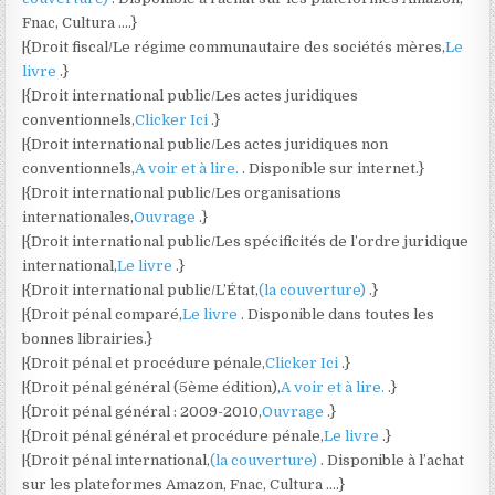
Fnac, Cultura ….}
|{Droit fiscal/Le régime communautaire des sociétés mères,
Le
livre
.}
|{Droit international public/Les actes juridiques
conventionnels,
Clicker Ici
.}
|{Droit international public/Les actes juridiques non
conventionnels,
A voir et à lire.
. Disponible sur internet.}
|{Droit international public/Les organisations
internationales,
Ouvrage
.}
|{Droit international public/Les spécificités de l’ordre juridique
international,
Le livre
.}
|{Droit international public/L’État,
(la couverture)
.}
|{Droit pénal comparé,
Le livre
. Disponible dans toutes les
bonnes librairies.}
|{Droit pénal et procédure pénale,
Clicker Ici
.}
|{Droit pénal général (5ème édition),
A voir et à lire.
.}
|{Droit pénal général : 2009-2010,
Ouvrage
.}
|{Droit pénal général et procédure pénale,
Le livre
.}
|{Droit pénal international,
(la couverture)
. Disponible à l’achat
sur les plateformes Amazon, Fnac, Cultura ….}