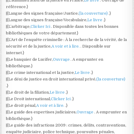
|{L’administration de la justice en France,
Le livre
. Ouvrage de
référence.}
|{Langue des signes française/Justice,
(la couverture)
.}
|{Langue des signes française/Vocabulaire,
Le livre
.}
|{L’arbitrage,
Clicker Ici
. Disponible dans toutes les bonnes
bibliothèques de votre département.}
|{L’Art de l’enquête criminelle : À la recherche de la vérité, de la
sécurité et de la justice,
A voir et à lire.
. Disponible sur
internet.}
|{Le banquier de Lucifer,
Ouvrage
. A emprunter en
bibliothèque.}
|{Le crime international et la justice,
Le livre
.}
|{Le déni de justice en droit international privé,
(la couverture)
.}
|{Le droit de la filiation,
Le livre
.}
|{Le Droit international,
Clicker Ici
.}
|{Le droit pénal,
A voir et à lire.
.}
|{Le guide des expertises judiciaires,
Ouvrage
. A emprunter en
bibliothèque.}
|{Le guide des infractions 2009 : crimes, délits, contraventions,
enquête judiciaire, police technique, poursuites pénales,