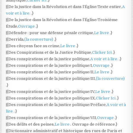
analytique,
Clicker Ici
.}
|{De la justice dans la Révolution et dans l’Église/Texte entier,
A
voir et à lire.
.}
|{De la justice dans la Révolution et dans l’Église/Troisième
Étude,
Ouvrage
.}
|{Défendre : pour une défense pénale critique,
Le livre
.}
|{Derrida,
(la couverture)
.}
|{Des citoyens face au crime,
Le livre
.}
|{Des Conspirations et de la Justice Politique,
Clicker Ici
.}
|{Des conspirations et de la justice politique,
A voir et à lire.
.}
|{Des conspirations et de la justice politique/I,
Ouvrage
.}
|{Des conspirations et de la justice politique/II,
Le livre
.}
|{Des conspirations et de la justice politique/III,
(la couverture)
.}
|{Des conspirations et de la justice politique/IV,
Le livre
.}
|{Des conspirations et de la justice politique/IX,
Clicker Ici
.}
|{Des conspirations et de la justice politique/Préface,
A voir et à
lire.
.}
|{Des conspirations et de la justice politique/VII,
Ouvrage
.}
|{Des délits et des peines,
Le livre
. Ouvrage de référence.}
|{Dictionnaire administratif et historique des rues de Paris et