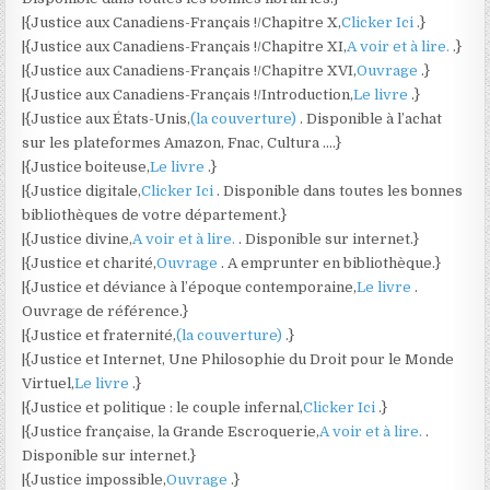
|{Justice aux Canadiens-Français !/Chapitre X,
Clicker Ici
.}
|{Justice aux Canadiens-Français !/Chapitre XI,
A voir et à lire.
.}
|{Justice aux Canadiens-Français !/Chapitre XVI,
Ouvrage
.}
|{Justice aux Canadiens-Français !/Introduction,
Le livre
.}
|{Justice aux États-Unis,
(la couverture)
. Disponible à l’achat
sur les plateformes Amazon, Fnac, Cultura ….}
|{Justice boiteuse,
Le livre
.}
|{Justice digitale,
Clicker Ici
. Disponible dans toutes les bonnes
bibliothèques de votre département.}
|{Justice divine,
A voir et à lire.
. Disponible sur internet.}
|{Justice et charité,
Ouvrage
. A emprunter en bibliothèque.}
|{Justice et déviance à l’époque contemporaine,
Le livre
.
Ouvrage de référence.}
|{Justice et fraternité,
(la couverture)
.}
|{Justice et Internet, Une Philosophie du Droit pour le Monde
Virtuel,
Le livre
.}
|{Justice et politique : le couple infernal,
Clicker Ici
.}
|{Justice française, la Grande Escroquerie,
A voir et à lire.
.
Disponible sur internet.}
|{Justice impossible,
Ouvrage
.}