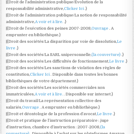
|{Droit de l’administration publique/Évolution de la
responsabilité administrative,
Clicker Ici
.}
|{Droit de l’administration publique/La notion de responsabilité
administrative,
A voir et à lire.
.}
|{Droit de l’exécution des peines 2007-2008,
Ouvrage
. A
emprunter en bibliothèque.}
|{Droit des sociétés/La disparition par voie de dissolution,
Le
livre
.}
|{Droit des sociétés/La SARL unipersonnelle,
(la couverture)
.}
|{Droit des sociétés/Les difficultés de fonctionnement,
Le livre
.}
|{Droit des sociétés/Les sanctions de violation des règles de
constitution,
Clicker Ici
. Disponible dans toutes les bonnes
bibliothèques de votre département.}
|{Droit des sociétés/Les sociétés commerciales non
immatriculées,
A voir et à lire.
. Disponible sur internet.}
|{Droit du travail/La représentation collective des
salariés,
Ouvrage
. A emprunter en bibliothèque.}
|{Droit et déontologie de la profession d’avocat,
Le livre
.}
|{Droit et pratique de l’instruction préparatoire : juge
d’instruction, chambre d’instruction : 2007-2008,
(la
couverture)
. Disponible à l’achat sur les plateformes Amazon,