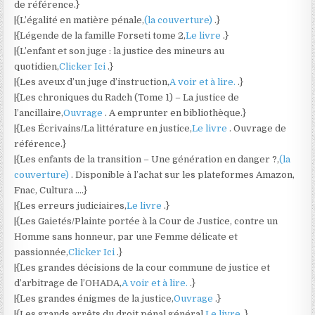
de référence.}
|{L’égalité en matière pénale,
(la couverture)
.}
|{Légende de la famille Forseti tome 2,
Le livre
.}
|{L’enfant et son juge : la justice des mineurs au
quotidien,
Clicker Ici
.}
|{Les aveux d’un juge d’instruction,
A voir et à lire.
.}
|{Les chroniques du Radch (Tome 1) – La justice de
l’ancillaire,
Ouvrage
. A emprunter en bibliothèque.}
|{Les Écrivains/La littérature en justice,
Le livre
. Ouvrage de
référence.}
|{Les enfants de la transition – Une génération en danger ?,
(la
couverture)
. Disponible à l’achat sur les plateformes Amazon,
Fnac, Cultura ….}
|{Les erreurs judiciaires,
Le livre
.}
|{Les Gaietés/Plainte portée à la Cour de Justice, contre un
Homme sans honneur, par une Femme délicate et
passionnée,
Clicker Ici
.}
|{Les grandes décisions de la cour commune de justice et
d’arbitrage de l’OHADA,
A voir et à lire.
.}
|{Les grandes énigmes de la justice,
Ouvrage
.}
|{Les grands arrêts du droit pénal général,
Le livre
.}