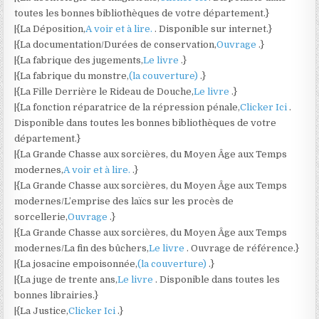
toutes les bonnes bibliothèques de votre département.}
|{La Déposition,
A voir et à lire.
. Disponible sur internet.}
|{La documentation/Durées de conservation,
Ouvrage
.}
|{La fabrique des jugements,
Le livre
.}
|{La fabrique du monstre,
(la couverture)
.}
|{La Fille Derrière le Rideau de Douche,
Le livre
.}
|{La fonction réparatrice de la répression pénale,
Clicker Ici
.
Disponible dans toutes les bonnes bibliothèques de votre
département.}
|{La Grande Chasse aux sorcières, du Moyen Âge aux Temps
modernes,
A voir et à lire.
.}
|{La Grande Chasse aux sorcières, du Moyen Âge aux Temps
modernes/L’emprise des laïcs sur les procès de
sorcellerie,
Ouvrage
.}
|{La Grande Chasse aux sorcières, du Moyen Âge aux Temps
modernes/La fin des bûchers,
Le livre
. Ouvrage de référence.}
|{La josacine empoisonnée,
(la couverture)
.}
|{La juge de trente ans,
Le livre
. Disponible dans toutes les
bonnes librairies.}
|{La Justice,
Clicker Ici
.}