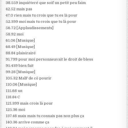
38.559 inquiéteré que soif un petit peu faim
42.52 mais pas
47.0 rien mais tu crois que tu es là pour
52.399 moi mais tu crois que tu là pour
56.72 [Applaudissements]
58.92 moi
61.06 [Musique]
68.49 [Musique]
88.84 plaisirairé
91.799 pour moi personneavait le droit de bless
95.439 bien fait
99.28 [Musique]
105.32 MalF de cô pourir
110.06 [Musique]
115.68 un
118.84 C
121.399 mais crois là pour
125.36 moi
137.48 mais mais tu connais pas non plus ça
140.36 arrive comme ça