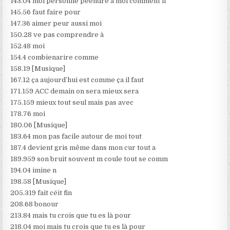
143.04 moi personne peendre à moi comment il
145.56 faut faire pour
147.36 aimer peur aussi moi
150.28 ve pas comprendre à
152.48 moi
154.4 combienarire comme
158.19 [Musique]
167.12 ça aujourd’hui est comme ça il faut
171.159 ACC demain on sera mieux sera
175.159 mieux tout seul mais pas avec
178.76 moi
180.06 [Musique]
183.64 mon pas facile autour de moi tout
187.4 devient gris même dans mon cur tout a
189.959 son bruit souvent m coule tout se comm
194.04 imine n
198.58 [Musique]
205.319 fait céit fin
208.68 bonour
213.84 mais tu crois que tu es là pour
218.04 moi mais tu crois que tu es là pour