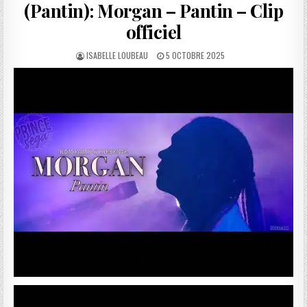
(Pantin): Morgan – Pantin – Clip
officiel
AUTHOR:
PUBLISHED
ISABELLE LOUBEAU
5 OCTOBRE 2025
DATE: