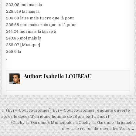
223.08 moi mais la
228.519 la mais la
233.68 laiss mais tu cro que là pour
238.68 moi mais crois que tu là pour
244.04 moi mais la laisse à
249.36 moi mais la
255.07 [Musique]
268.6 la
.
Author:
Isabelle LOUBEAU
Navigation
← (Évry-Courcouronnes): Évry-Courcouronnes : enquête ouverte
de
après le décès d’un jeune homme de 18 ans battu à mort
(Clichy-la-Garenne): Municipales à Clichy-la-Garenne : la gauche
l’article
devra se réconcilier avec les Verts →