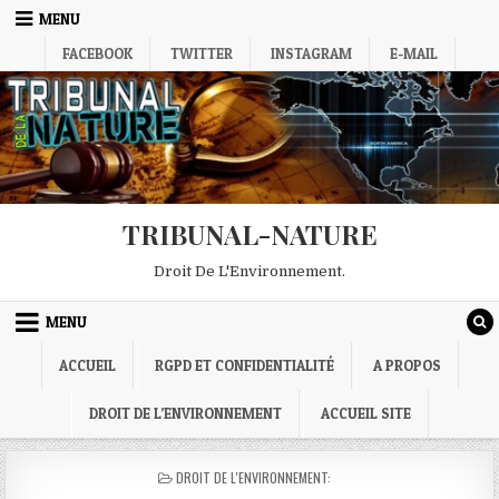
Skip
MENU
to
FACEBOOK
TWITTER
INSTAGRAM
E-MAIL
content
TRIBUNAL-NATURE
Droit De L'Environnement.
MENU
ACCUEIL
RGPD ET CONFIDENTIALITÉ
A PROPOS
DROIT DE L’ENVIRONNEMENT
ACCUEIL SITE
POSTED
DROIT DE L'ENVIRONNEMENT:
IN