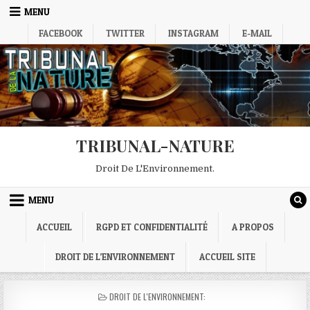
Skip
MENU
to
FACEBOOK
TWITTER
INSTAGRAM
E-MAIL
content
TRIBUNAL-NATURE
Droit De L'Environnement.
MENU
ACCUEIL
RGPD ET CONFIDENTIALITÉ
A PROPOS
DROIT DE L’ENVIRONNEMENT
ACCUEIL SITE
POSTED
DROIT DE L'ENVIRONNEMENT:
IN