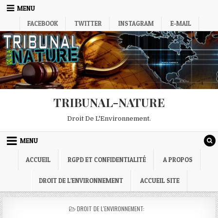
Skip
MENU
to
FACEBOOK
TWITTER
INSTAGRAM
E-MAIL
content
TRIBUNAL-NATURE
Droit De L'Environnement.
MENU
ACCUEIL
RGPD ET CONFIDENTIALITÉ
A PROPOS
DROIT DE L’ENVIRONNEMENT
ACCUEIL SITE
POSTED
DROIT DE L'ENVIRONNEMENT:
IN