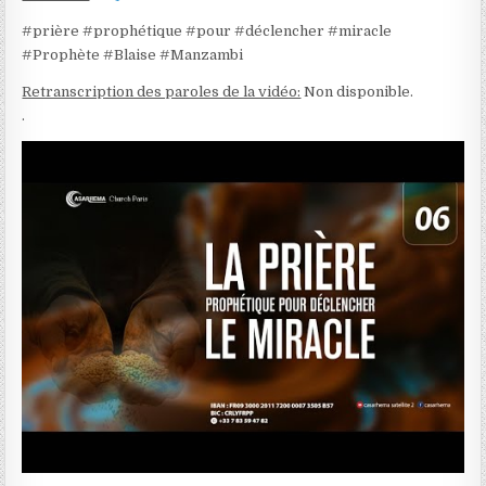
#prière #prophétique #pour #déclencher #miracle
#Prophète #Blaise #Manzambi
Retranscription des paroles de la vidéo:
Non disponible.
.