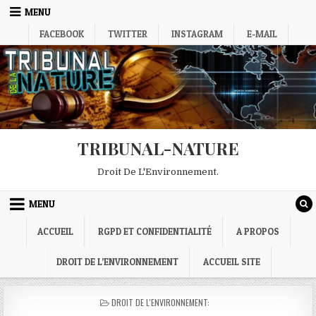
Skip
MENU
to
FACEBOOK
TWITTER
INSTAGRAM
E-MAIL
content
TRIBUNAL-NATURE
Droit De L'Environnement.
MENU
ACCUEIL
RGPD ET CONFIDENTIALITÉ
A PROPOS
DROIT DE L’ENVIRONNEMENT
ACCUEIL SITE
POSTED
DROIT DE L'ENVIRONNEMENT:
IN