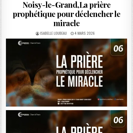
Noisy-le-Grand,La prière
prophétique pour déclencher le
miracle
AUTHOR:
PUBLISHED
ISABELLE LOUBEAU
4 MARS 2026
DATE: