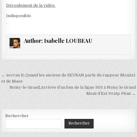
Déroulement de la vidéo:
Indisponible.
.
Author:
Isabelle LOUBEAU
Navigation
← sevran fc,Quand les anciens de SEVRAN parle du rappeur Mou2s1
de
et de Maes
Noisy-le-Grand,Arrivée d’un bus de la ligne 303 à Noisy le Grand
l’article
Mont d’Est #ratp #bus →
Rechercher
Rechercher