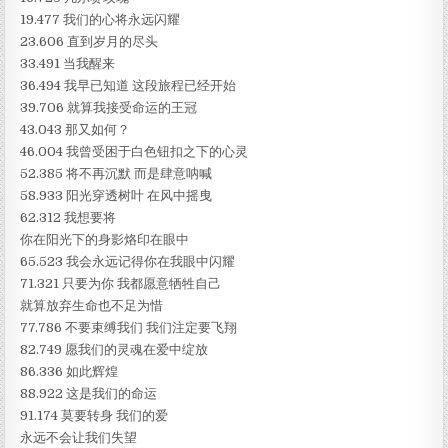
19.477 我们的心将永远闪耀
23.606 直到岁月的尽头
33.491 当我醒来
36.494 我早已知道 这段旅程已经开始
39.706 就算我接受命运的王冠
43.043 那又如何？
46.004 我曾受困于白色钮扣之下的心灵
52.385 将不再沉默 而是肆意呐喊
58.933 阳光穿透树叶 在风中摇曳
62.312 我想要将
你在阳光下的身影烙印在眼中
65.523 我会永远记得你在我眼中闪耀
71.321 只要为你 我都愿意牺牲自己
就算放弃生命也不足为惜
77.786 不要束缚我们 我们注定要飞翔
82.749 愿我们的灵魂在爱中绽放
86.336 如此辉煌
88.922 这是我们的命运
91.174 莫要转身 我们的爱
永远不会让我们失望