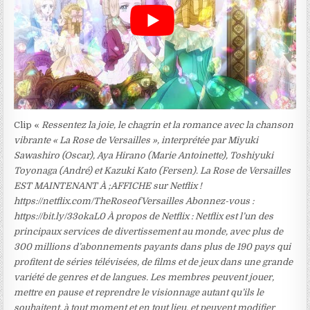
Clip «
Ressentez la joie, le chagrin et la romance avec la chanson
vibrante « La Rose de Versailles », interprétée par Miyuki
Sawashiro (Oscar), Aya Hirano (Marie Antoinette), Toshiyuki
Toyonaga (André) et Kazuki Kato (Fersen). La Rose de Versailles
EST MAINTENANT À ;AFFICHE sur Netflix !
https://netflix.com/TheRoseofVersailles Abonnez-vous :
https://bit.ly/33okaL0 À propos de Netflix : Netflix est l’un des
principaux services de divertissement au monde, avec plus de
300 millions d’abonnements payants dans plus de 190 pays qui
profitent de séries télévisées, de films et de jeux dans une grande
variété de genres et de langues. Les membres peuvent jouer,
mettre en pause et reprendre le visionnage autant qu’ils le
souhaitent, à tout moment et en tout lieu, et peuvent modifier