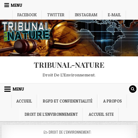
Skip
MENU
to
FACEBOOK
TWITTER
INSTAGRAM
E-MAIL
content
TRIBUNAL-NATURE
Droit De L'Environnement.
MENU
ACCUEIL
RGPD ET CONFIDENTIALITÉ
A PROPOS
DROIT DE L’ENVIRONNEMENT
ACCUEIL SITE
POSTED
DROIT DE L'ENVIRONNEMENT:
IN