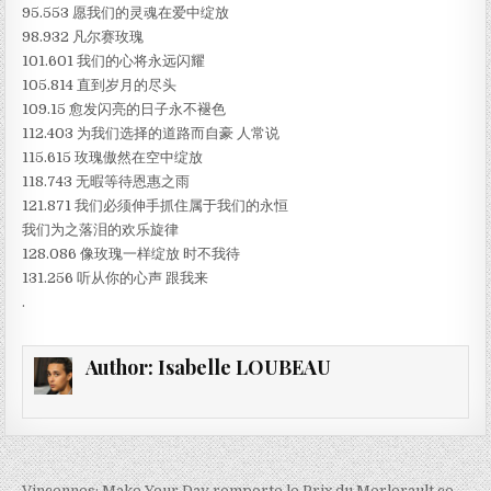
95.553 愿我们的灵魂在爱中绽放
98.932 凡尔赛玫瑰
101.601 我们的心将永远闪耀
105.814 直到岁月的尽头
109.15 愈发闪亮的日子永不褪色
112.403 为我们选择的道路而自豪 人常说
115.615 玫瑰傲然在空中绽放
118.743 无暇等待恩惠之雨
121.871 我们必须伸手抓住属于我们的永恒
我们为之落泪的欢乐旋律
128.086 像玫瑰一样绽放 时不我待
131.256 听从你的心声 跟我来
.
Author:
Isabelle LOUBEAU
← Vincennes; Make Your Day remporte le Prix du Merlerault ce