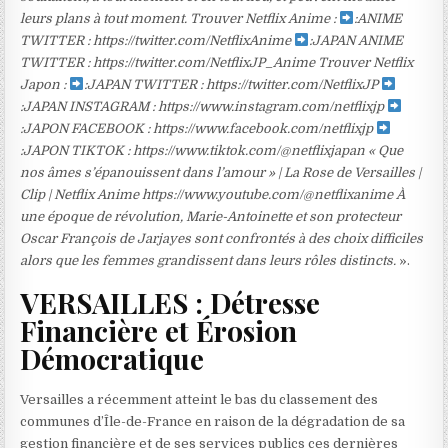
leurs plans à tout moment. Trouver Netflix Anime :
:ANIME
TWITTER : https://twitter.com/NetflixAnime
:JAPAN ANIME
TWITTER : https://twitter.com/NetflixJP_Anime Trouver Netflix
Japon :
:JAPAN TWITTER : https://twitter.com/NetflixJP
:JAPAN INSTAGRAM : https://www.instagram.com/netflixjp
:JAPON FACEBOOK : https://www.facebook.com/netflixjp
:JAPON TIKTOK : https://www.tiktok.com/@netflixjapan « Que
nos âmes s’épanouissent dans l’amour » | La Rose de Versailles |
Clip | Netflix Anime https://www.youtube.com/@netflixanime À
une époque de révolution, Marie-Antoinette et son protecteur
Oscar François de Jarjayes sont confrontés à des choix difficiles
alors que les femmes grandissent dans leurs rôles distincts.
».
VERSAILLES : Détresse
Financière et Érosion
Démocratique
Versailles a récemment atteint le bas du classement des
communes d’Île-de-France en raison de la dégradation de sa
gestion financière et de ses services publics ces dernières