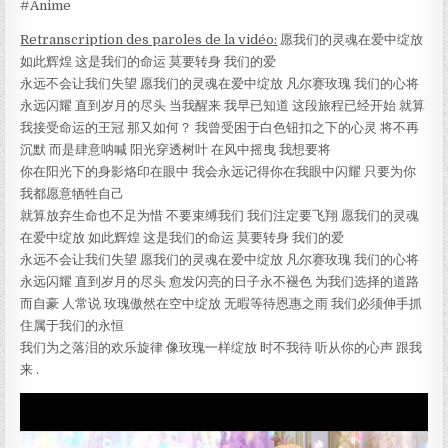
#Anime
Retranscription des paroles de la vidéo:
愿我们的灵魂在爱中绽放
如此辉煌 这是我们的命运 莫要转身 我们的爱
永远不会让我们失望 愿我们的灵魂在爱中绽放 凡尔赛玫瑰 我们的心将
永远闪耀 直到岁月的尽头 当我醒来 我早已知道 这段旅程已经开始 就算
我接受命运的王冠 那又如何？ 我曾受困于白色钮扣之下的心灵 将不再
沉默 而是肆意呐喊 阳光穿透树叶 在风中摇曳 我想要将
你在阳光下的身影烙印在眼中 我会永远记得你在我眼中闪耀 只要为你
我都愿意牺牲自己
就算放弃生命也不足为惜 不要束缚我们 我们注定要飞翔 愿我们的灵魂
在爱中绽放 如此辉煌 这是我们的命运 莫要转身 我们的爱
永远不会让我们失望 愿我们的灵魂在爱中绽放 凡尔赛玫瑰 我们的心将
永远闪耀 直到岁月的尽头 愈发闪亮的日子永不褪色 为我们选择的道路
而自豪 人常说 玫瑰傲然在空中绽放 无暇等待恩惠之雨 我们必须伸手抓
住属于我们的永恒
我们为之落泪的欢乐旋律 像玫瑰一样绽放 时不我待 听从你的心声 跟我
来 .