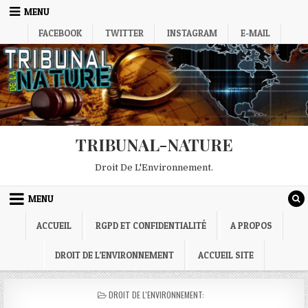
Skip
MENU
to
FACEBOOK
TWITTER
INSTAGRAM
E-MAIL
content
TRIBUNAL-NATURE
Droit De L'Environnement.
MENU
ACCUEIL
RGPD ET CONFIDENTIALITÉ
A PROPOS
DROIT DE L’ENVIRONNEMENT
ACCUEIL SITE
POSTED
DROIT DE L'ENVIRONNEMENT:
IN