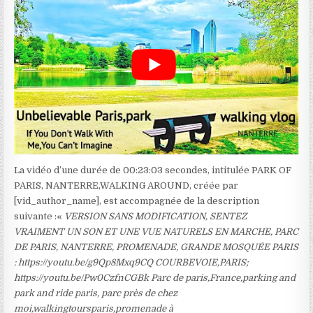
La vidéo d’une durée de 00:23:03 secondes, intitulée PARK OF
PARIS, NANTERRE,WALKING AROUND, créée par
[vid_author_name], est accompagnée de la description
suivante :«
VERSION SANS MODIFICATION, SENTEZ
VRAIMENT UN SON ET UNE VUE NATURELS EN MARCHE, PARC
DE PARIS, NANTERRE, PROMENADE, GRANDE MOSQUÉE PARIS
: https://youtu.be/g9Qp8Mxq9CQ COURBEVOIE,PARIS;
https://youtu.be/Pw0CzfnCGBk Parc de paris,France,parking and
park and ride paris, parc près de chez
moi,walkingtoursparis,promenade à