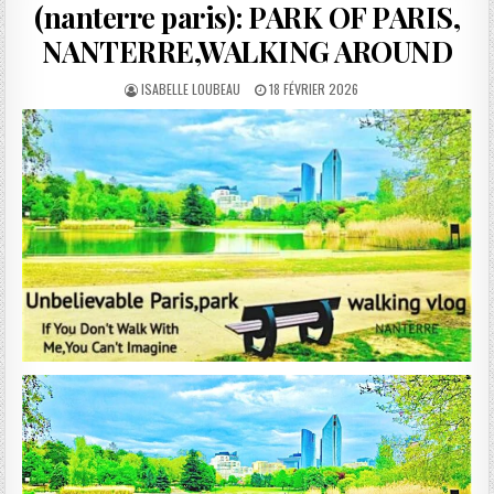
(nanterre paris): PARK OF PARIS,
NANTERRE,WALKING AROUND
AUTHOR:
PUBLISHED
ISABELLE LOUBEAU
18 FÉVRIER 2026
DATE: