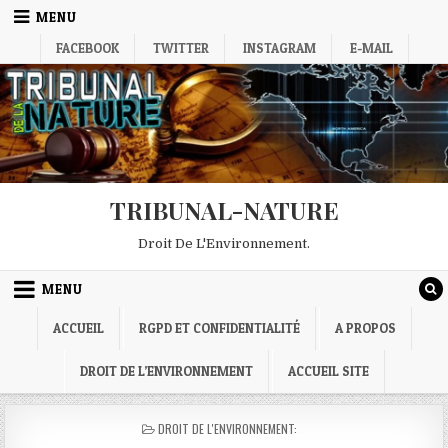
Skip
MENU
to
FACEBOOK
TWITTER
INSTAGRAM
E-MAIL
content
TRIBUNAL-NATURE
Droit De L'Environnement.
MENU
ACCUEIL
RGPD ET CONFIDENTIALITÉ
A PROPOS
DROIT DE L’ENVIRONNEMENT
ACCUEIL SITE
POSTED
DROIT DE L'ENVIRONNEMENT:
IN