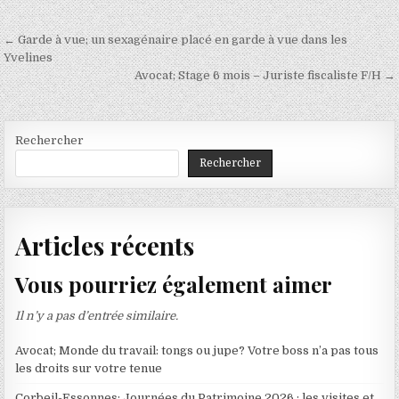
Navigation
← Garde à vue; un sexagénaire placé en garde à vue dans les
de
Yvelines
Avocat; Stage 6 mois – Juriste fiscaliste F/H →
l’article
Rechercher
Rechercher
Articles récents
Vous pourriez également aimer
Il n’y a pas d’entrée similaire.
Avocat; Monde du travail: tongs ou jupe? Votre boss n’a pas tous
les droits sur votre tenue
Corbeil-Essonnes; Journées du Patrimoine 2026 : les visites et