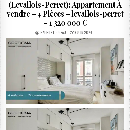
(Levallois-Perret): Appartement À
vendre – 4 Pièces – levallois-perret
– 1 320 000 €
AUTHOR:
PUBLISHED
ISABELLE LOUBEAU
17 JUIN 2026
DATE: