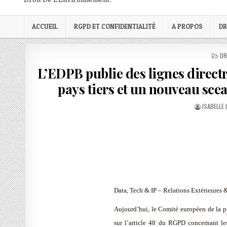
ACCUEIL
RGPD ET CONFIDENTIALITÉ
A PROPOS
DR
PO
DR
IN
L’EDPB publie des lignes directr
pays tiers et un nouveau sce
AUTHOR:
ISABELLE
Data, Tech & IP – Relations Extérieure
Aujourd’hui, le Comité européen de la pr
sur l’article 48 du RGPD concernant les 