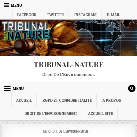
Skip
MENU
to
FACEBOOK
TWITTER
INSTAGRAM
E-MAIL
content
TRIBUNAL-NATURE
Droit De L'Environnement.
MENU
ACCUEIL
RGPD ET CONFIDENTIALITÉ
A PROPOS
DROIT DE L’ENVIRONNEMENT
ACCUEIL SITE
POSTED
DROIT DE L'ENVIRONNEMENT:
IN