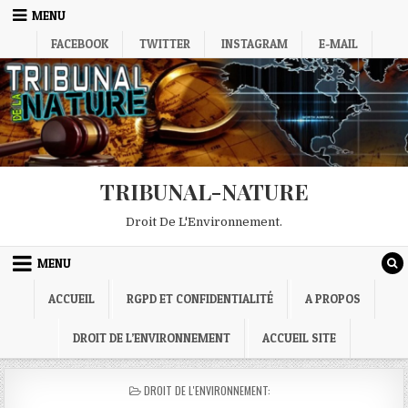
Skip
MENU
to
FACEBOOK
TWITTER
INSTAGRAM
E-MAIL
content
TRIBUNAL-NATURE
Droit De L'Environnement.
MENU
ACCUEIL
RGPD ET CONFIDENTIALITÉ
A PROPOS
DROIT DE L’ENVIRONNEMENT
ACCUEIL SITE
POSTED
DROIT DE L'ENVIRONNEMENT:
IN