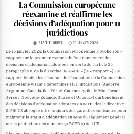
La Commission européenne
réexamine et réaffirme les
décisions d’adéquation pour 11
juridictions
AUTHOR:
PUBLISHED
ISABELLE LOUBEAU
20 JANVIER 2024
DATE:
Le 15 janvier 2024, la Commission européenne a publié son «
rapport sur le premier examen du fonctionnement des
décisions d’adéquation adoptées en vertu de l’article 25,
paragraphe 6, de la directive 95/46/CE » (le « rapport »). Le
rapport détaille les résultats de l’évaluation de la Commission
européenne visant à déterminer si 11 juridictions (Andorre,
Argentine, Canada, îles Féroé, Guernesey, île de Man, Israël,
Jersey, Nouvelle-Zélande, Suisse et Uruguay) qui bénéficient
des décisions d’adéquation adoptées en vertu des la directive
95/46/CE abrogée offre toujours des garanties suffisantes pour
maintenir le statut d’adéquation au sens du règlement général
sur la protection des données (« RGPD ») de l’UE.
Bien que les décisions d’adéquation adoptées en vertu de la