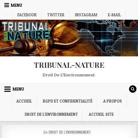
Skip
MENU
to
FACEBOOK
TWITTER
INSTAGRAM
E-MAIL
content
TRIBUNAL-NATURE
Droit De L'Environnement.
MENU
ACCUEIL
RGPD ET CONFIDENTIALITÉ
A PROPOS
DROIT DE L’ENVIRONNEMENT
ACCUEIL SITE
POSTED
DROIT DE L'ENVIRONNEMENT:
IN