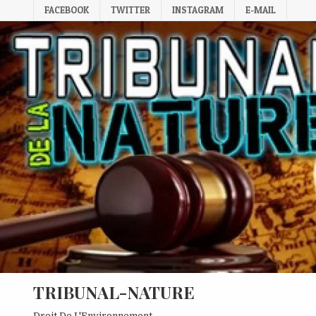
Skip
FACEBOOK
TWITTER
INSTAGRAM
E-MAIL
to
content
TRIBUNAL-NATURE
Droit De L'Environnement.