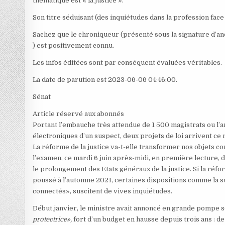
thématique est « la justice ».
Son titre séduisant (des inquiétudes dans la profession face
Sachez que le chroniqueur (présenté sous la signature d’a
) est positivement connu.
Les infos éditées sont par conséquent évaluées véritables.
La date de parution est 2023-06-06 04:46:00.
Sénat
Article réservé aux abonnés
Portant l’embauche très attendue de 1 500 magistrats ou l’ar
électroniques d’un suspect, deux projets de loi arrivent ce 
La réforme de la justice va-t-elle transformer nos objets 
l’examen, ce mardi 6 juin après-midi, en première lecture, 
le prolongement des Etats généraux de la justice. Si la réf
poussé à l’automne 2021, certaines dispositions comme la su
connectés», suscitent de vives inquiétudes.
Début janvier, le ministre avait annoncé en grande pompe 
protectrice»
,
fort d’un budget en hausse depuis trois ans : de