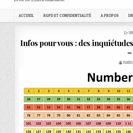
ACCUEIL
RGPD ET CONFIDENTIALITÉ
A PROPOS
DR
PO
DR
IN
Infos pour vous : des inquiétude
–
AUTHO
ISABE