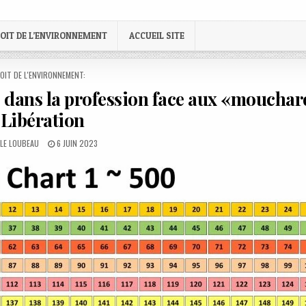
OIT DE L’ENVIRONNEMENT
ACCUEIL SITE
STED
OIT DE L'ENVIRONNEMENT:
s dans la profession face aux «moucha
 Libération
R:
PUBLISHED
LLE LOUBEAU
6 JUIN 2023
DATE: