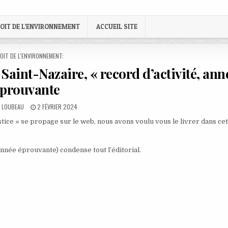
OIT DE L’ENVIRONNEMENT
ACCUEIL SITE
STED
OIT DE L'ENVIRONNEMENT:
 Saint-Nazaire, « record d’activité, ann
prouvante
:
PUBLISHED
E LOUBEAU
2 FÉVRIER 2024
DATE:
stice » se propage sur le web, nous avons voulu vous le livrer dans ce
 année éprouvante) condense tout l’éditorial.