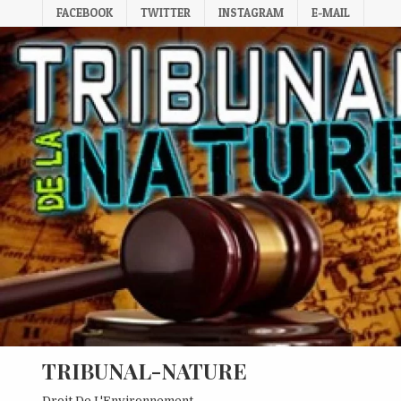
Skip
FACEBOOK
TWITTER
INSTAGRAM
E-MAIL
to
content
TRIBUNAL-NATURE
Droit De L'Environnement.