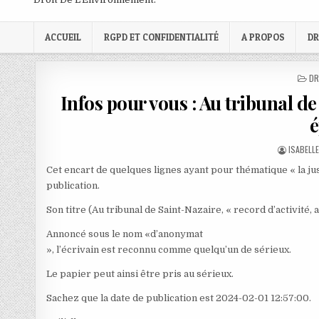
ACCUEIL
RGPD ET CONFIDENTIALITÉ
A PROPOS
DR
PO
DR
IN
Infos pour vous : Au tribunal de
é
AUTHOR
ISABELL
Cet encart de quelques lignes ayant pour thématique « la ju
publication.
Son titre (Au tribunal de Saint-Nazaire, « record d’activité,
Annoncé sous le nom «d’anonymat
», l’écrivain est reconnu comme quelqu’un de sérieux.
Le papier peut ainsi être pris au sérieux.
Sachez que la date de publication est 2024-02-01 12:57:00.