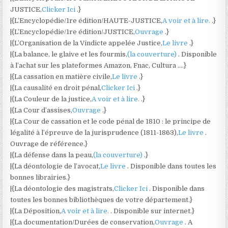
JUSTICE,
Clicker Ici
.}
|{L’Encyclopédie/1re édition/HAUTE-JUSTICE,
A voir et à lire.
.}
|{L’Encyclopédie/1re édition/JUSTICE,
Ouvrage
.}
|{L’Organisation de la Vindicte appelée Justice,
Le livre
.}
|{La balance, le glaive et les fourmis,
(la couverture)
. Disponible
à l’achat sur les plateformes Amazon, Fnac, Cultura ….}
|{La cassation en matière civile,
Le livre
.}
|{La causalité en droit pénal,
Clicker Ici
.}
|{La Couleur de la justice,
A voir et à lire.
.}
|{La Cour d’assises,
Ouvrage
.}
|{La Cour de cassation et le code pénal de 1810 : le principe de
légalité à l’épreuve de la jurisprudence (1811-1863),
Le livre
.
Ouvrage de référence.}
|{La défense dans la peau,
(la couverture)
.}
|{La déontologie de l’avocat,
Le livre
. Disponible dans toutes les
bonnes librairies.}
|{La déontologie des magistrats,
Clicker Ici
. Disponible dans
toutes les bonnes bibliothèques de votre département.}
|{La Déposition,
A voir et à lire.
. Disponible sur internet.}
|{La documentation/Durées de conservation,
Ouvrage
. A