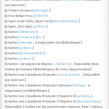
sur internet.}
|{J’étais à sa merci,
Ouvrage
.}
|{Jeux dangereux,
Le livre
.}
|{Juger sous Vichy, juger Vichy,
(la couverture)
.}
|{Juger, être jugé,
Le livre
.}
|{Justice,
Clicker Ici
.}
|{Justice,
A voir et à lire.
.}
|{Justice,
Ouvrage
. A emprunter en bibliothèque.}
|{Justice,
Le livre
.}
|{Justice,
(la couverture)
.}
|{Justice,
Le livre
.}
|{Justice : un magistrat dépose…,
Clicker Ici
. Disponible dans
toutes les bonnes bibliothèques de votre département.}
|{Justice aux Canadiens-Français !,
A voir et à lire.
. Disponible
sur internet.}
|{Justice aux Canadiens-Français !/Adresse,
Ouvrage
. A
emprunter en bibliothèque.}
|{Justice aux Canadiens-Français !/Chapitre III,
Le livre
.}
|{Justice aux Canadiens-Français !/Chapitre IX,
(la couverture)
.
Disponible à l’achat sur les plateformes Amazon, Fnac, Cultura