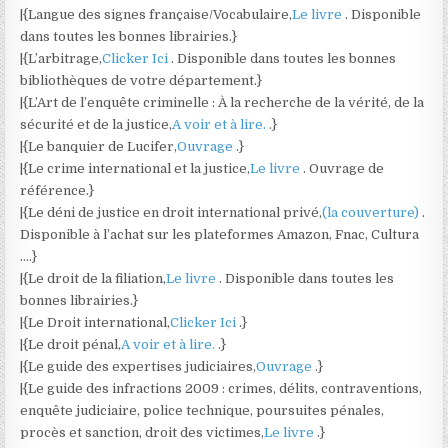
|{Langue des signes française/Vocabulaire,
Le livre
. Disponible
dans toutes les bonnes librairies.}
|{L’arbitrage,
Clicker Ici
. Disponible dans toutes les bonnes
bibliothèques de votre département.}
|{L’Art de l’enquête criminelle : À la recherche de la vérité, de la
sécurité et de la justice,
A voir et à lire.
.}
|{Le banquier de Lucifer,
Ouvrage
.}
|{Le crime international et la justice,
Le livre
. Ouvrage de
référence.}
|{Le déni de justice en droit international privé,
(la couverture)
.
Disponible à l’achat sur les plateformes Amazon, Fnac, Cultura
….}
|{Le droit de la filiation,
Le livre
. Disponible dans toutes les
bonnes librairies.}
|{Le Droit international,
Clicker Ici
.}
|{Le droit pénal,
A voir et à lire.
.}
|{Le guide des expertises judiciaires,
Ouvrage
.}
|{Le guide des infractions 2009 : crimes, délits, contraventions,
enquête judiciaire, police technique, poursuites pénales,
procès et sanction, droit des victimes,
Le livre
.}