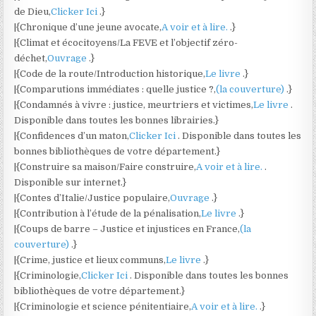
de Dieu,
Clicker Ici
.}
|{Chronique d’une jeune avocate,
A voir et à lire.
.}
|{Climat et écocitoyens/La FEVE et l’objectif zéro-
déchet,
Ouvrage
.}
|{Code de la route/Introduction historique,
Le livre
.}
|{Comparutions immédiates : quelle justice ?,
(la couverture)
.}
|{Condamnés à vivre : justice, meurtriers et victimes,
Le livre
.
Disponible dans toutes les bonnes librairies.}
|{Confidences d’un maton,
Clicker Ici
. Disponible dans toutes les
bonnes bibliothèques de votre département.}
|{Construire sa maison/Faire construire,
A voir et à lire.
.
Disponible sur internet.}
|{Contes d’Italie/Justice populaire,
Ouvrage
.}
|{Contribution à l’étude de la pénalisation,
Le livre
.}
|{Coups de barre – Justice et injustices en France,
(la
couverture)
.}
|{Crime, justice et lieux communs,
Le livre
.}
|{Criminologie,
Clicker Ici
. Disponible dans toutes les bonnes
bibliothèques de votre département.}
|{Criminologie et science pénitentiaire,
A voir et à lire.
.}