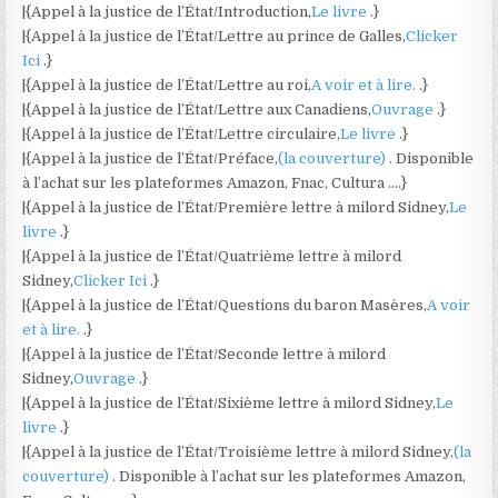
|{Appel à la justice de l’État/Introduction,
Le livre
.}
|{Appel à la justice de l’État/Lettre au prince de Galles,
Clicker
Ici
.}
|{Appel à la justice de l’État/Lettre au roi,
A voir et à lire.
.}
|{Appel à la justice de l’État/Lettre aux Canadiens,
Ouvrage
.}
|{Appel à la justice de l’État/Lettre circulaire,
Le livre
.}
|{Appel à la justice de l’État/Préface,
(la couverture)
. Disponible
à l’achat sur les plateformes Amazon, Fnac, Cultura ….}
|{Appel à la justice de l’État/Première lettre à milord Sidney,
Le
livre
.}
|{Appel à la justice de l’État/Quatrième lettre à milord
Sidney,
Clicker Ici
.}
|{Appel à la justice de l’État/Questions du baron Masères,
A voir
et à lire.
.}
|{Appel à la justice de l’État/Seconde lettre à milord
Sidney,
Ouvrage
.}
|{Appel à la justice de l’État/Sixième lettre à milord Sidney,
Le
livre
.}
|{Appel à la justice de l’État/Troisième lettre à milord Sidney,
(la
couverture)
. Disponible à l’achat sur les plateformes Amazon,