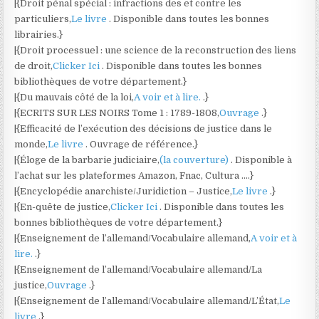
|{Droit pénal spécial : infractions des et contre les
particuliers,
Le livre
. Disponible dans toutes les bonnes
librairies.}
|{Droit processuel : une science de la reconstruction des liens
de droit,
Clicker Ici
. Disponible dans toutes les bonnes
bibliothèques de votre département.}
|{Du mauvais côté de la loi,
A voir et à lire.
.}
|{ECRITS SUR LES NOIRS Tome 1 : 1789-1808,
Ouvrage
.}
|{Efficacité de l’exécution des décisions de justice dans le
monde,
Le livre
. Ouvrage de référence.}
|{Éloge de la barbarie judiciaire,
(la couverture)
. Disponible à
l’achat sur les plateformes Amazon, Fnac, Cultura ….}
|{Encyclopédie anarchiste/Juridiction – Justice,
Le livre
.}
|{En-quête de justice,
Clicker Ici
. Disponible dans toutes les
bonnes bibliothèques de votre département.}
|{Enseignement de l’allemand/Vocabulaire allemand,
A voir et à
lire.
.}
|{Enseignement de l’allemand/Vocabulaire allemand/La
justice,
Ouvrage
.}
|{Enseignement de l’allemand/Vocabulaire allemand/L’État,
Le
livre
.}