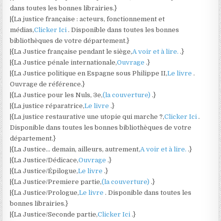
dans toutes les bonnes librairies.}
|{La justice française : acteurs, fonctionnement et
médias,
Clicker Ici
. Disponible dans toutes les bonnes
bibliothèques de votre département.}
|{La Justice française pendant le siège,
A voir et à lire.
.}
|{La Justice pénale internationale,
Ouvrage
.}
|{La Justice politique en Espagne sous Philippe II,
Le livre
.
Ouvrage de référence.}
|{La Justice pour les Nuls, 3e,
(la couverture)
.}
|{La justice réparatrice,
Le livre
.}
|{La justice restaurative une utopie qui marche ?,
Clicker Ici
.
Disponible dans toutes les bonnes bibliothèques de votre
département.}
|{La Justice… demain, ailleurs, autrement,
A voir et à lire.
.}
|{La Justice/Dédicace,
Ouvrage
.}
|{La Justice/Épilogue,
Le livre
.}
|{La Justice/Premiere partie,
(la couverture)
.}
|{La Justice/Prologue,
Le livre
. Disponible dans toutes les
bonnes librairies.}
|{La Justice/Seconde partie,
Clicker Ici
.}