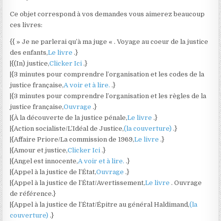
Ce objet correspond à vos demandes vous aimerez beaucoup
ces livres:
{{ » Je ne parlerai qu’à ma juge « . Voyage au coeur de la justice
des enfants,
Le livre
.}
|{(In) justice,
Clicker Ici
.}
|{3 minutes pour comprendre l’organisation et les codes de la
justice française,
A voir et à lire.
.}
|{3 minutes pour comprendre l’organisation et les règles de la
justice française,
Ouvrage
.}
|{À la découverte de la justice pénale,
Le livre
.}
|{Action socialiste/L’Idéal de Justice,
(la couverture)
.}
|{Affaire Priore/La commission de 1969,
Le livre
.}
|{Amour et justice,
Clicker Ici
.}
|{Angel est innocente,
A voir et à lire.
.}
|{Appel à la justice de l’État,
Ouvrage
.}
|{Appel à la justice de l’État/Avertissement,
Le livre
. Ouvrage
de référence.}
|{Appel à la justice de l’État/Épitre au général Haldimand,
(la
couverture)
.}