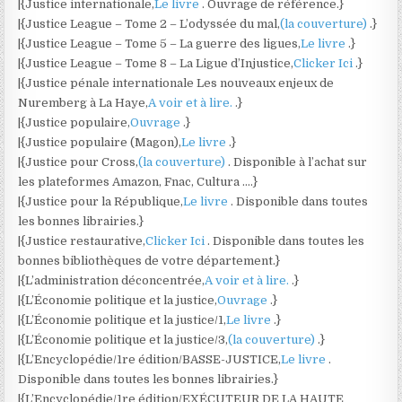
|{Justice internationale,
Le livre
. Ouvrage de référence.}
|{Justice League – Tome 2 – L’odyssée du mal,
(la couverture)
.}
|{Justice League – Tome 5 – La guerre des ligues,
Le livre
.}
|{Justice League – Tome 8 – La Ligue d’Injustice,
Clicker Ici
.}
|{Justice pénale internationale Les nouveaux enjeux de
Nuremberg à La Haye,
A voir et à lire.
.}
|{Justice populaire,
Ouvrage
.}
|{Justice populaire (Magon),
Le livre
.}
|{Justice pour Cross,
(la couverture)
. Disponible à l’achat sur
les plateformes Amazon, Fnac, Cultura ….}
|{Justice pour la République,
Le livre
. Disponible dans toutes
les bonnes librairies.}
|{Justice restaurative,
Clicker Ici
. Disponible dans toutes les
bonnes bibliothèques de votre département.}
|{L’administration déconcentrée,
A voir et à lire.
.}
|{L’Économie politique et la justice,
Ouvrage
.}
|{L’Économie politique et la justice/1,
Le livre
.}
|{L’Économie politique et la justice/3,
(la couverture)
.}
|{L’Encyclopédie/1re édition/BASSE-JUSTICE,
Le livre
.
Disponible dans toutes les bonnes librairies.}
|{L’Encyclopédie/1re édition/EXÉCUTEUR DE LA HAUTE