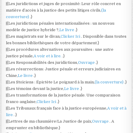
|{Les juridictions et juges de proximité: Leur rôle concret en
matière d’accès à la justice des petits litiges civils,
(la
couverture)
.}
|{Les juridictions pénales internationalisées : un nouveau
modèle de justice hybride ?,
Le livre
.}
|{Les magistrats sur le divan,
Clicker Ici
. Disponible dans toutes
les bonnes bibliothèques de votre département.}
|{Les procédures alternatives aux poursuites : une autre
justice pénale,
A voir et à lire.
.}
|{Les Responsabilités des juridictions,
Ouvrage
.}
|{Les résurrections: Justice pénale et erreurs judiciaires en
Chine,
Le livre
.}
|{Les Stoïciens : Épictète Le poignard à la main,
(la couverture)
.}
|{Les témoins devant la justice,
Le livre
.}
|{Les transformations de la justice pénale. Une comparaison
franco-anglaise,
Clicker Ici
.}
|{Les Tribunaux français face à la justice européenne,
A voir et à
lire.
.}
|{Lettres de ma chaumière/La Justice de paix,
Ouvrage
. A
emprunter en bibliothèque.}