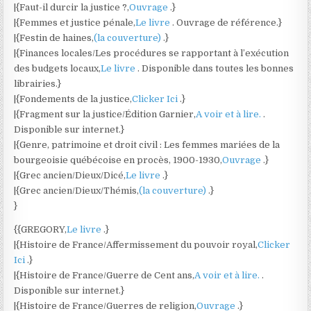
|{Faut-il durcir la justice ?,
Ouvrage
.}
|{Femmes et justice pénale,
Le livre
. Ouvrage de référence.}
|{Festin de haines,
(la couverture)
.}
|{Finances locales/Les procédures se rapportant à l’exécution
des budgets locaux,
Le livre
. Disponible dans toutes les bonnes
librairies.}
|{Fondements de la justice,
Clicker Ici
.}
|{Fragment sur la justice/Édition Garnier,
A voir et à lire.
.
Disponible sur internet.}
|{Genre, patrimoine et droit civil : Les femmes mariées de la
bourgeoisie québécoise en procès, 1900-1930,
Ouvrage
.}
|{Grec ancien/Dieux/Dicé,
Le livre
.}
|{Grec ancien/Dieux/Thémis,
(la couverture)
.}
}
{{GREGORY,
Le livre
.}
|{Histoire de France/Affermissement du pouvoir royal,
Clicker
Ici
.}
|{Histoire de France/Guerre de Cent ans,
A voir et à lire.
.
Disponible sur internet.}
|{Histoire de France/Guerres de religion,
Ouvrage
.}