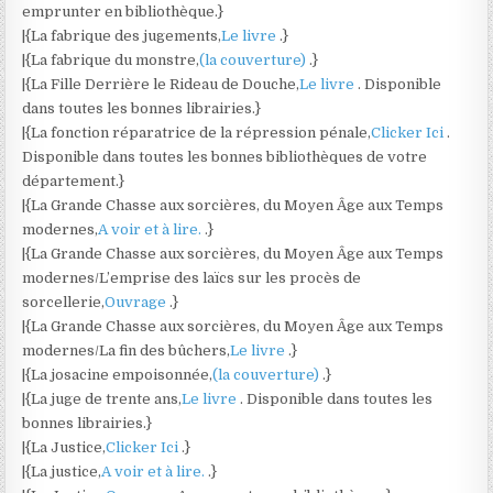
emprunter en bibliothèque.}
|{La fabrique des jugements,
Le livre
.}
|{La fabrique du monstre,
(la couverture)
.}
|{La Fille Derrière le Rideau de Douche,
Le livre
. Disponible
dans toutes les bonnes librairies.}
|{La fonction réparatrice de la répression pénale,
Clicker Ici
.
Disponible dans toutes les bonnes bibliothèques de votre
département.}
|{La Grande Chasse aux sorcières, du Moyen Âge aux Temps
modernes,
A voir et à lire.
.}
|{La Grande Chasse aux sorcières, du Moyen Âge aux Temps
modernes/L’emprise des laïcs sur les procès de
sorcellerie,
Ouvrage
.}
|{La Grande Chasse aux sorcières, du Moyen Âge aux Temps
modernes/La fin des bûchers,
Le livre
.}
|{La josacine empoisonnée,
(la couverture)
.}
|{La juge de trente ans,
Le livre
. Disponible dans toutes les
bonnes librairies.}
|{La Justice,
Clicker Ici
.}
|{La justice,
A voir et à lire.
.}