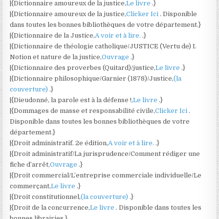
|{Dictionnaire amoureux de la justice,
Le livre
.}
|{Dictionnaire amoureux de la justice,
Clicker Ici
. Disponible
dans toutes les bonnes bibliothèques de votre département.}
|{Dictionnaire de la Justice,
A voir et à lire.
.}
|{Dictionnaire de théologie catholique/JUSTICE (Vertu de) I.
Notion et nature de la justice,
Ouvrage
.}
|{Dictionnaire des proverbes (Quitard)/justice,
Le livre
.}
|{Dictionnaire philosophique/Garnier (1878)/Justice,
(la
couverture)
.}
|{Dieudonné, la parole est à la défense !,
Le livre
.}
|{Dommages de masse et responsabilité civile,
Clicker Ici
.
Disponible dans toutes les bonnes bibliothèques de votre
département.}
|{Droit administratif. 2e édition,
A voir et à lire.
.}
|{Droit administratif/La jurisprudence/Comment rédiger une
fiche d’arrêt,
Ouvrage
.}
|{Droit commercial/L’entreprise commerciale individuelle/Le
commerçant,
Le livre
.}
|{Droit constitutionnel,
(la couverture)
.}
|{Droit de la concurrence,
Le livre
. Disponible dans toutes les
bonnes librairies.}