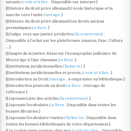
savants,
A voir et à lire.
. Disponible sur internet.}
|{Histoire du droit privé allemand/L’école historique et la
marche vers l’unité,
Ouvrage
.}
|{Histoire du droit privé allemand/Les droits anciens
germaniques,
Le livre
.}
|{iJudge, vers une justice prédictive,
(la couverture)
.
Disponible à l’achat sur les plateformes Amazon, Fnac, Cultura
….}
|{Images de la justice: Essai sur l’iconographie judiciaire du
Moyen âge à l’âge classique,
Le livre
.}
|{Institutions juridictionnelles,
Clicker Ici
.}
|{Institutions juridictionnelles et procès,
A voir et à lire.
.}
|{Introduction au Droit,
Ouvrage
. A emprunter en bibliothèque.}
|{Introduction générale au droit,
Le livre
. Ouvrage de
référence.}
|{Japonais/Liste des articles,
(la couverture)
.}
|{Japonais/Vocabulaire,
Le livre
. Disponible dans toutes les
bonnes librairies.}
|{Japonais/Vocabulaire/Justice,
Clicker Ici
. Disponible dans
toutes les bonnes bibliothèques de votre département.}
|{Je voulais juste rentrer chez moi,
A voir et à lire.
. Disponible