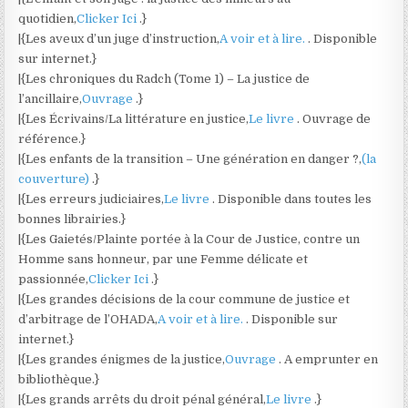
quotidien,
Clicker Ici
.}
|{Les aveux d’un juge d’instruction,
A voir et à lire.
. Disponible
sur internet.}
|{Les chroniques du Radch (Tome 1) – La justice de
l’ancillaire,
Ouvrage
.}
|{Les Écrivains/La littérature en justice,
Le livre
. Ouvrage de
référence.}
|{Les enfants de la transition – Une génération en danger ?,
(la
couverture)
.}
|{Les erreurs judiciaires,
Le livre
. Disponible dans toutes les
bonnes librairies.}
|{Les Gaietés/Plainte portée à la Cour de Justice, contre un
Homme sans honneur, par une Femme délicate et
passionnée,
Clicker Ici
.}
|{Les grandes décisions de la cour commune de justice et
d’arbitrage de l’OHADA,
A voir et à lire.
. Disponible sur
internet.}
|{Les grandes énigmes de la justice,
Ouvrage
. A emprunter en
bibliothèque.}
|{Les grands arrêts du droit pénal général,
Le livre
.}