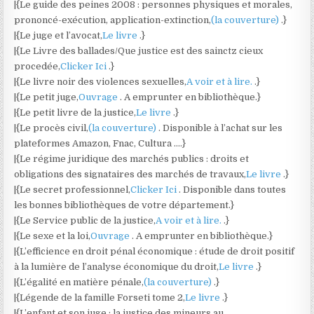
|{Le guide des peines 2008 : personnes physiques et morales,
prononcé-exécution, application-extinction,
(la couverture)
.}
|{Le juge et l’avocat,
Le livre
.}
|{Le Livre des ballades/Que justice est des sainctz cieux
procedée,
Clicker Ici
.}
|{Le livre noir des violences sexuelles,
A voir et à lire.
.}
|{Le petit juge,
Ouvrage
. A emprunter en bibliothèque.}
|{Le petit livre de la justice,
Le livre
.}
|{Le procès civil,
(la couverture)
. Disponible à l’achat sur les
plateformes Amazon, Fnac, Cultura ….}
|{Le régime juridique des marchés publics : droits et
obligations des signataires des marchés de travaux,
Le livre
.}
|{Le secret professionnel,
Clicker Ici
. Disponible dans toutes
les bonnes bibliothèques de votre département.}
|{Le Service public de la justice,
A voir et à lire.
.}
|{Le sexe et la loi,
Ouvrage
. A emprunter en bibliothèque.}
|{L’efficience en droit pénal économique : étude de droit positif
à la lumière de l’analyse économique du droit,
Le livre
.}
|{L’égalité en matière pénale,
(la couverture)
.}
|{Légende de la famille Forseti tome 2,
Le livre
.}
|{L’enfant et son juge : la justice des mineurs au