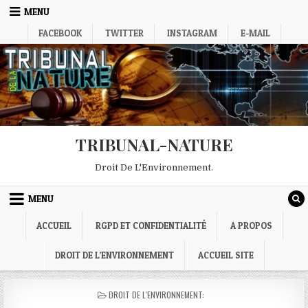
Skip
MENU
to
FACEBOOK
TWITTER
INSTAGRAM
E-MAIL
content
TRIBUNAL-NATURE
Droit De L'Environnement.
MENU
ACCUEIL
RGPD ET CONFIDENTIALITÉ
A PROPOS
DROIT DE L’ENVIRONNEMENT
ACCUEIL SITE
POSTED
DROIT DE L'ENVIRONNEMENT:
IN