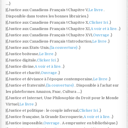
….}
|{Justice aux Canadiens-Français !/Chapitre V,
Le livre
.
Disponible dans toutes les bonnes librairies.}
|{Justice aux Canadiens-Français !/Chapitre X,
Clicker Ici
.}
|{Justice aux Canadiens-Français !/Chapitre XI,
A voir et à lire.
.}
|{Justice aux Canadiens-Français !/Chapitre XVI,
Ouvrage
.}
|{Justice aux Canadiens-Français !/Introduction,
Le livre
.}
|{Justice aux États-Unis,
(la couverture)
.}
|{Justice boiteuse,
Le livre
.}
|{Justice digitale,
Clicker Ici
.}
|{Justice divine,
A voir et à lire.
.}
|{Justice et charité,
Ouvrage
.}
|{Justice et déviance à l’époque contemporaine,
Le livre
.}
|{Justice et fraternité,
(la couverture)
. Disponible à l’achat sur
les plateformes Amazon, Fnac, Cultura ….}
|{Justice et Internet, Une Philosophie du Droit pour le Monde
Virtuel,
Le livre
.}
|{Justice et politique : le couple infernal,
Clicker Ici
.}
|{Justice française, la Grande Escroquerie,
A voir et à lire.
.}
|{Justice impossible,
Ouvrage
. A emprunter en bibliothèque.}