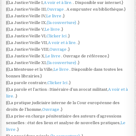
|{La Justice/Veille I,
A voir et à lire.
. Disponible sur internet.}
|{La Justice/Veille III,
Ouvrage
. A emprunter en bibliothèque.}
|{La Justice/Veille IV,
Le livre
.}
|{La Justice/Veille IX,
(la couverture)
.}
|{La Justice/Veille V,
Le livre
.}
|{La Justice/Veille VI,
Clicker Ici
.}
|{La Justice/Veille VII,
A voir et à lire.
.}
|{La Justice/Veille VIII,
Ouvrage
.}
|{La Justice/Veille X,
Le livre
. Ouvrage de référence.}
|{La Justice/Veille XI,
(la couverture)
.}
|{La Menteuse et la Ville,
Le livre
. Disponible dans toutes les
bonnes librairies.}
|{La parole contraire,
Clicker Ici
.}
|{La parole et l’action : Itinéraire d’un avocat militant,
A voir et à
lire.
.}
|{La pratique judiciaire interne de la Cour européenne des
droits de l’homme,
Ouvrage
.}
|{La prise en charge pénitentiaire des auteurs d’agressions
sexuelles : état des lieux et analyse de nouvelles pratiques,
Le
livre
.}