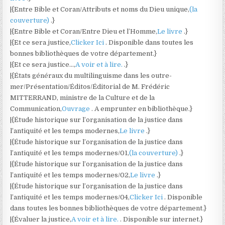
|{Entre Bible et Coran/Attributs et noms du Dieu unique,
(la
couverture)
.}
|{Entre Bible et Coran/Entre Dieu et l’Homme,
Le livre
.}
|{Et ce sera justice,
Clicker Ici
. Disponible dans toutes les
bonnes bibliothèques de votre département.}
|{Et ce sera justice…,
A voir et à lire.
.}
|{États généraux du multilinguisme dans les outre-
mer/Présentation/Éditos/Éditorial de M. Frédéric
MITTERRAND, ministre de la Culture et de la
Communication,
Ouvrage
. A emprunter en bibliothèque.}
|{Étude historique sur l’organisation de la justice dans
l’antiquité et les temps modernes,
Le livre
.}
|{Étude historique sur l’organisation de la justice dans
l’antiquité et les temps modernes/01,
(la couverture)
.}
|{Étude historique sur l’organisation de la justice dans
l’antiquité et les temps modernes/02,
Le livre
.}
|{Étude historique sur l’organisation de la justice dans
l’antiquité et les temps modernes/04,
Clicker Ici
. Disponible
dans toutes les bonnes bibliothèques de votre département.}
|{Évaluer la justice,
A voir et à lire.
. Disponible sur internet.}