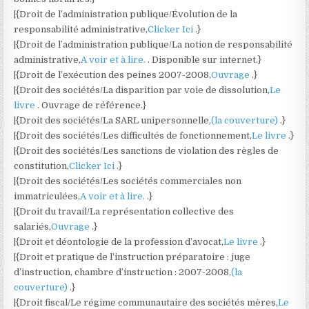
|{Droit de l’administration publique/Évolution de la
responsabilité administrative,
Clicker Ici
.}
|{Droit de l’administration publique/La notion de responsabilité
administrative,
A voir et à lire.
. Disponible sur internet.}
|{Droit de l’exécution des peines 2007-2008,
Ouvrage
.}
|{Droit des sociétés/La disparition par voie de dissolution,
Le
livre
. Ouvrage de référence.}
|{Droit des sociétés/La SARL unipersonnelle,
(la couverture)
.}
|{Droit des sociétés/Les difficultés de fonctionnement,
Le livre
.}
|{Droit des sociétés/Les sanctions de violation des règles de
constitution,
Clicker Ici
.}
|{Droit des sociétés/Les sociétés commerciales non
immatriculées,
A voir et à lire.
.}
|{Droit du travail/La représentation collective des
salariés,
Ouvrage
.}
|{Droit et déontologie de la profession d’avocat,
Le livre
.}
|{Droit et pratique de l’instruction préparatoire : juge
d’instruction, chambre d’instruction : 2007-2008,
(la
couverture)
.}
|{Droit fiscal/Le régime communautaire des sociétés mères,
Le