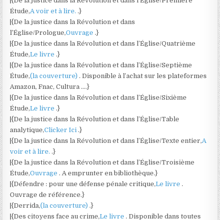
|{De la justice dans la Révolution et dans l’Église/Première
Étude,
A voir et à lire.
.}
|{De la justice dans la Révolution et dans
l’Église/Prologue,
Ouvrage
.}
|{De la justice dans la Révolution et dans l’Église/Quatrième
Étude,
Le livre
.}
|{De la justice dans la Révolution et dans l’Église/Septième
Étude,
(la couverture)
. Disponible à l’achat sur les plateformes
Amazon, Fnac, Cultura ….}
|{De la justice dans la Révolution et dans l’Église/Sixième
Étude,
Le livre
.}
|{De la justice dans la Révolution et dans l’Église/Table
analytique,
Clicker Ici
.}
|{De la justice dans la Révolution et dans l’Église/Texte entier,
A
voir et à lire.
.}
|{De la justice dans la Révolution et dans l’Église/Troisième
Étude,
Ouvrage
. A emprunter en bibliothèque.}
|{Défendre : pour une défense pénale critique,
Le livre
.
Ouvrage de référence.}
|{Derrida,
(la couverture)
.}
|{Des citoyens face au crime,
Le livre
. Disponible dans toutes