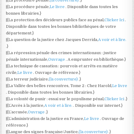
|{La procédure pénale,
(la couverture)
.}
|{La procédure pénale,
Le livre
. Disponible dans toutes les
bonnes librairies.}
|{La protection des décideurs publics face au pénal,
Clicker Ici
.
Disponible dans toutes les bonnes bibliothèques de votre
département.}
|{La question de la justice chez Jacques Derrida,
A voir et à lire.
.}
|{La répression pénale des crimes internationaux : justice
pénale internationale,
Ouvrage
. A emprunter en bibliothèque.}
|{La technique de cassation : pourvois et arrêts en matière
civile,
Le livre
. Ouvrage de référence.}
|{La terreur judiciaire,
(la couverture)
.}
|{La Vallée des belles rencontres, Tome 2 : Chez Harold,
Le livre
. Disponible dans toutes les bonnes librairies.}
|{La volonté de punir : essai sur le populisme pénal,
Clicker Ici
.}
|{L’Accès à la justice,
A voir et à lire.
. Disponible sur internet.}
|{L’accusée,
Ouvrage
.}
|{L’administration de la justice en France,
Le livre
. Ouvrage de
référence.}
|{Langue des signes française/Justice,
(la couverture)
.}