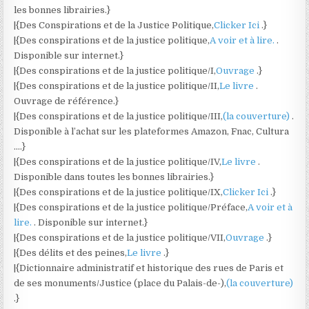
les bonnes librairies.}
|{Des Conspirations et de la Justice Politique,
Clicker Ici
.}
|{Des conspirations et de la justice politique,
A voir et à lire.
.
Disponible sur internet.}
|{Des conspirations et de la justice politique/I,
Ouvrage
.}
|{Des conspirations et de la justice politique/II,
Le livre
.
Ouvrage de référence.}
|{Des conspirations et de la justice politique/III,
(la couverture)
.
Disponible à l’achat sur les plateformes Amazon, Fnac, Cultura
….}
|{Des conspirations et de la justice politique/IV,
Le livre
.
Disponible dans toutes les bonnes librairies.}
|{Des conspirations et de la justice politique/IX,
Clicker Ici
.}
|{Des conspirations et de la justice politique/Préface,
A voir et à
lire.
. Disponible sur internet.}
|{Des conspirations et de la justice politique/VII,
Ouvrage
.}
|{Des délits et des peines,
Le livre
.}
|{Dictionnaire administratif et historique des rues de Paris et
de ses monuments/Justice (place du Palais-de-),
(la couverture)
.}