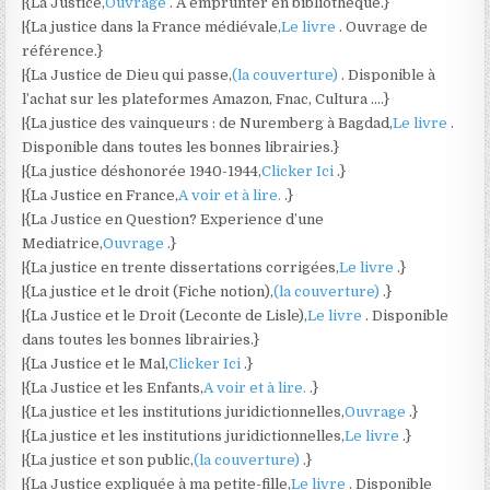
|{La Justice,
Ouvrage
. A emprunter en bibliothèque.}
|{La justice dans la France médiévale,
Le livre
. Ouvrage de
référence.}
|{La Justice de Dieu qui passe,
(la couverture)
. Disponible à
l’achat sur les plateformes Amazon, Fnac, Cultura ….}
|{La justice des vainqueurs : de Nuremberg à Bagdad,
Le livre
.
Disponible dans toutes les bonnes librairies.}
|{La justice déshonorée 1940-1944,
Clicker Ici
.}
|{La Justice en France,
A voir et à lire.
.}
|{La Justice en Question? Experience d’une
Mediatrice,
Ouvrage
.}
|{La justice en trente dissertations corrigées,
Le livre
.}
|{La justice et le droit (Fiche notion),
(la couverture)
.}
|{La Justice et le Droit (Leconte de Lisle),
Le livre
. Disponible
dans toutes les bonnes librairies.}
|{La Justice et le Mal,
Clicker Ici
.}
|{La Justice et les Enfants,
A voir et à lire.
.}
|{La justice et les institutions juridictionnelles,
Ouvrage
.}
|{La justice et les institutions juridictionnelles,
Le livre
.}
|{La justice et son public,
(la couverture)
.}
|{La Justice expliquée à ma petite-fille,
Le livre
. Disponible