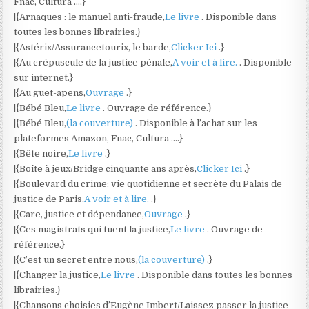
Fnac, Cultura ….}
|{Arnaques : le manuel anti-fraude,
Le livre
. Disponible dans
toutes les bonnes librairies.}
|{Astérix/Assurancetourix, le barde,
Clicker Ici
.}
|{Au crépuscule de la justice pénale,
A voir et à lire.
. Disponible
sur internet.}
|{Au guet-apens,
Ouvrage
.}
|{Bébé Bleu,
Le livre
. Ouvrage de référence.}
|{Bébé Bleu,
(la couverture)
. Disponible à l’achat sur les
plateformes Amazon, Fnac, Cultura ….}
|{Bête noire,
Le livre
.}
|{Boîte à jeux/Bridge cinquante ans après,
Clicker Ici
.}
|{Boulevard du crime: vie quotidienne et secrète du Palais de
justice de Paris,
A voir et à lire.
.}
|{Care, justice et dépendance,
Ouvrage
.}
|{Ces magistrats qui tuent la justice,
Le livre
. Ouvrage de
référence.}
|{C’est un secret entre nous,
(la couverture)
.}
|{Changer la justice,
Le livre
. Disponible dans toutes les bonnes
librairies.}
|{Chansons choisies d’Eugène Imbert/Laissez passer la justice