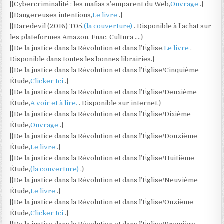
|{Cybercriminalité : les mafias s’emparent du Web,
Ouvrage
.}
|{Dangereuses intentions,
Le livre
.}
|{Daredevil (2016) T05,
(la couverture)
. Disponible à l’achat sur
les plateformes Amazon, Fnac, Cultura ….}
|{De la justice dans la Révolution et dans l’Église,
Le livre
.
Disponible dans toutes les bonnes librairies.}
|{De la justice dans la Révolution et dans l’Église/Cinquième
Étude,
Clicker Ici
.}
|{De la justice dans la Révolution et dans l’Église/Deuxième
Étude,
A voir et à lire.
. Disponible sur internet.}
|{De la justice dans la Révolution et dans l’Église/Dixième
Étude,
Ouvrage
.}
|{De la justice dans la Révolution et dans l’Église/Douzième
Étude,
Le livre
.}
|{De la justice dans la Révolution et dans l’Église/Huitième
Étude,
(la couverture)
.}
|{De la justice dans la Révolution et dans l’Église/Neuvième
Étude,
Le livre
.}
|{De la justice dans la Révolution et dans l’Église/Onzième
Étude,
Clicker Ici
.}