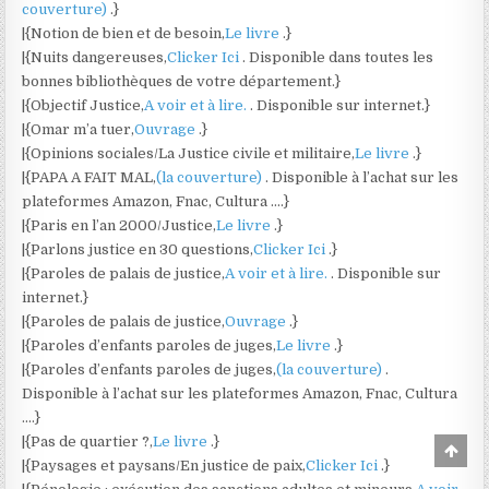
couverture)
.}
|{Notion de bien et de besoin,
Le livre
.}
|{Nuits dangereuses,
Clicker Ici
. Disponible dans toutes les
bonnes bibliothèques de votre département.}
|{Objectif Justice,
A voir et à lire.
. Disponible sur internet.}
|{Omar m’a tuer,
Ouvrage
.}
|{Opinions sociales/La Justice civile et militaire,
Le livre
.}
|{PAPA A FAIT MAL,
(la couverture)
. Disponible à l’achat sur les
plateformes Amazon, Fnac, Cultura ….}
|{Paris en l’an 2000/Justice,
Le livre
.}
|{Parlons justice en 30 questions,
Clicker Ici
.}
|{Paroles de palais de justice,
A voir et à lire.
. Disponible sur
internet.}
|{Paroles de palais de justice,
Ouvrage
.}
|{Paroles d’enfants paroles de juges,
Le livre
.}
|{Paroles d’enfants paroles de juges,
(la couverture)
.
Disponible à l’achat sur les plateformes Amazon, Fnac, Cultura
….}
|{Pas de quartier ?,
Le livre
.}
Scro
to
|{Paysages et paysans/En justice de paix,
Clicker Ici
.}
Top