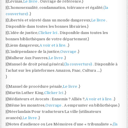
|{Lévinas,
Le livre
. Ouvrage de référence.}
|{L’homosexualité, condamnation, tolérance et égalité,
(la
couverture)
.}
|{Libertés et sûreté dans un monde dangereux,
Le livre
.
Disponible dans toutes les bonnes librairies.}
|{L’idée de justice,
Clicker Ici
. Disponible dans toutes les
bonnes bibliothèques de votre département.}
|{Liens dangereux,
A voir et à lire.
.}
|{L’indépendance de la justice,
Ouvrage
.}
|{Malheur Aux Pauvres,
Le livre
.}
|{Manuel de droit pénal général,
(la couverture)
. Disponible à
l’achat sur les plateformes Amazon, Fnac, Cultura ….}
}
{{Manuel de procédure pénale,
Le livre
.}
|{Martin Luther King,
Clicker Ici
.}
|{Médiateurs et Avocats : Ennemis ? Alliés ?,
A voir et à lire.
.}
|{Même les monstres,
Ouvrage
. A emprunter en bibliothèque.}
|{Néerlandais/Pour traducteurs/La ville (utilisateurs
avancés),
Le livre
.}
|{Notes d’audience ou Les Mémoires d’une « tribunaliste »,
(la