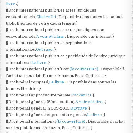
livre
.}
|{Droit international public/Les actes juridiques
conventionnels,
Clicker Ici
. Disponible dans toutes les bonnes
bibliothèques de votre département.}
|{Droit international public/Les actes juridiques non
conventionnels,
A voir et à lire.
. Disponible sur internet.}
|{Droit international public/Les organisations
internationales,
Ouvrage
.}
|{Droit international public/Les spécificités de l’ordre juridique
international,
Le livre
.}
|{Droit international public/L’État,
(la couverture)
. Disponible à
l’achat sur les plateformes Amazon, Fnac, Cultura ….}
|{Droit pénal comparé,
Le livre
. Disponible dans toutes les
bonnes librairies.}
|{Droit pénal et procédure pénale,
Clicker Ici
.}
|{Droit pénal général (5ème édition),
A voir et à lire.
.}
|{Droit pénal général : 2009-2010,
Ouvrage
.}
|{Droit pénal général et procédure pénale,
Le livre
.}
|{Droit pénal international,
(la couverture)
. Disponible à l’achat
sur les plateformes Amazon, Fnac, Cultura ….}