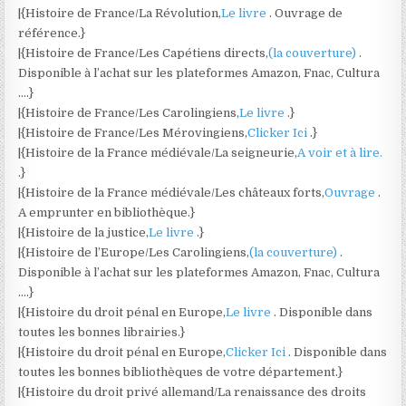
|{Histoire de France/La Révolution,
Le livre
. Ouvrage de
référence.}
|{Histoire de France/Les Capétiens directs,
(la couverture)
.
Disponible à l’achat sur les plateformes Amazon, Fnac, Cultura
….}
|{Histoire de France/Les Carolingiens,
Le livre
.}
|{Histoire de France/Les Mérovingiens,
Clicker Ici
.}
|{Histoire de la France médiévale/La seigneurie,
A voir et à lire.
.}
|{Histoire de la France médiévale/Les châteaux forts,
Ouvrage
.
A emprunter en bibliothèque.}
|{Histoire de la justice,
Le livre
.}
|{Histoire de l’Europe/Les Carolingiens,
(la couverture)
.
Disponible à l’achat sur les plateformes Amazon, Fnac, Cultura
….}
|{Histoire du droit pénal en Europe,
Le livre
. Disponible dans
toutes les bonnes librairies.}
|{Histoire du droit pénal en Europe,
Clicker Ici
. Disponible dans
toutes les bonnes bibliothèques de votre département.}
|{Histoire du droit privé allemand/La renaissance des droits