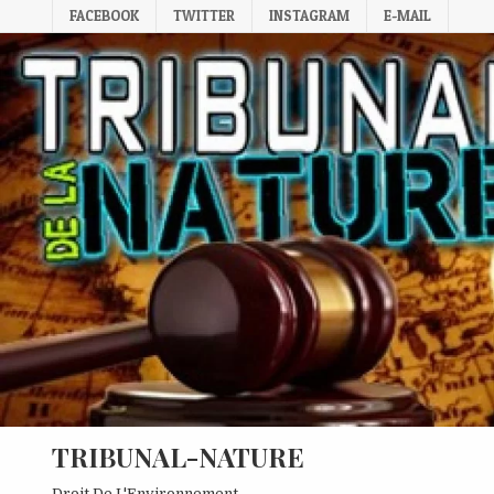
Skip
FACEBOOK
TWITTER
INSTAGRAM
E-MAIL
to
content
TRIBUNAL-NATURE
Droit De L'Environnement.