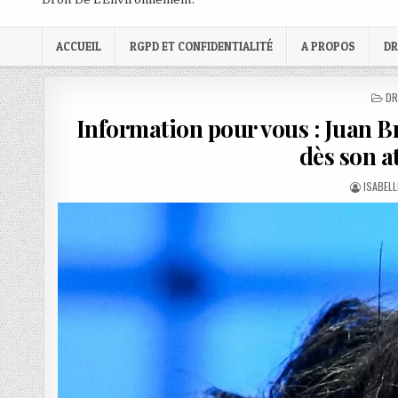
ACCUEIL
RGPD ET CONFIDENTIALITÉ
A PROPOS
DR
PO
DR
IN
Information pour vous : Juan Br
dès son a
AUTHOR
ISABEL