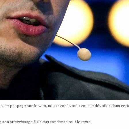
e » se propage sur le web, nous avons voulu vous le dévoiler dans cett
s son atterrissage à Dakar) condense tout le texte.