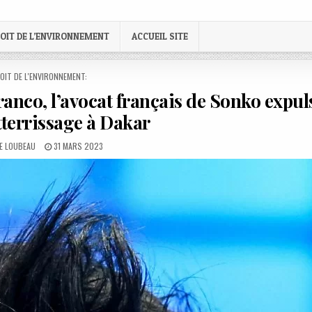
OIT DE L’ENVIRONNEMENT
ACCUEIL SITE
STED
OIT DE L'ENVIRONNEMENT:
anco, l’avocat français de Sonko expul
tterrissage à Dakar
:
PUBLISHED
LE LOUBEAU
31 MARS 2023
DATE: