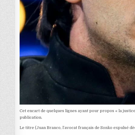
Cet encart de quelques lignes ayant pour propos « la justic
publication.
Le titre (Juan Branco, l’avocat français de Sonko expulsé dè