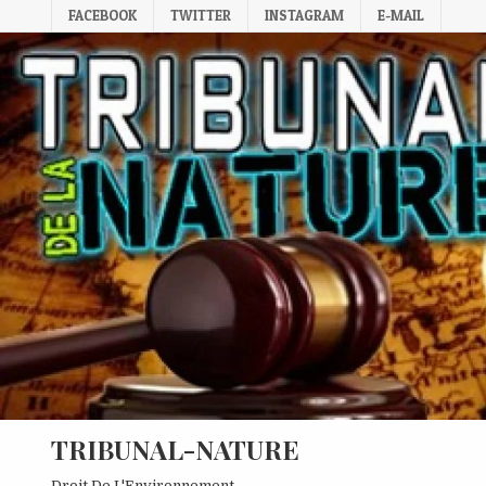
Skip
FACEBOOK
TWITTER
INSTAGRAM
E-MAIL
to
content
TRIBUNAL-NATURE
Droit De L'Environnement.