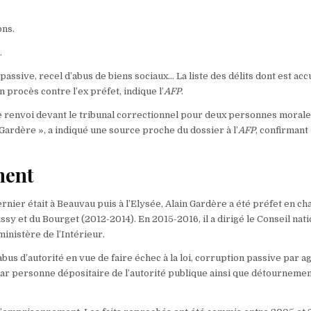
ons.
.
assive, recel d’abus de biens sociaux… La liste des délits dont est ac
 procès contre l’ex préfet, indique l’
AFP
.
 de renvoi devant le tribunal correctionnel pour deux personnes morale
Gardère », a indiqué une source proche du dossier à l’
AFP
, confirmant
ment
ier était à Beauvau puis à l’Elysée, Alain Gardère a été préfet en ch
ssy et du Bourget (2012-2014). En 2015-2016, il a dirigé le Conseil nati
ministère de l’Intérieur.
bus d’autorité en vue de faire échec à la loi, corruption passive par a
x par personne dépositaire de l’autorité publique ainsi que détourneme