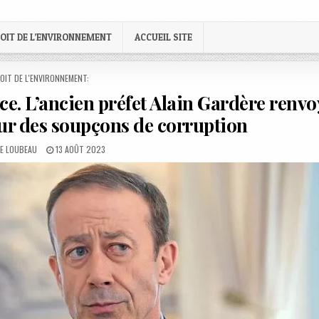
OIT DE L’ENVIRONNEMENT
ACCUEIL SITE
STED
OIT DE L'ENVIRONNEMENT:
ice. L’ancien préfet Alain Gardère renv
our des soupçons de corruption
:
PUBLISHED
LE LOUBEAU
13 AOÛT 2023
DATE: