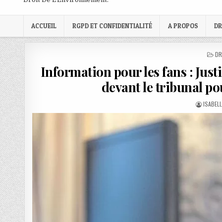
ACCUEIL
RGPD ET CONFIDENTIALITÉ
A PROPOS
DR
PO
DR
IN
Information pour les fans : Just
devant le tribunal p
AUTHOR
ISABEL