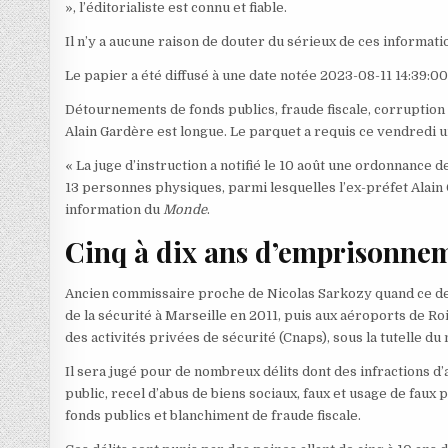
», l’éditorialiste est connu et fiable.
Il n’y a aucune raison de douter du sérieux de ces informati
Le papier a été diffusé à une date notée 2023-08-11 14:39:00
Détournements de fonds publics, fraude fiscale, corruption p
Alain Gardère est longue. Le parquet a requis ce vendredi un
« La juge d’instruction a notifié le 10 août une ordonnance
13 personnes physiques, parmi lesquelles l’ex-préfet Alain 
information du
Monde
.
Cinq à dix ans d’emprisonne
Ancien commissaire proche de Nicolas Sarkozy quand ce dern
de la sécurité à Marseille en 2011, puis aux aéroports de Roi
des activités privées de sécurité (Cnaps), sous la tutelle du 
Il sera jugé pour de nombreux délits dont des infractions d’a
public, recel d’abus de biens sociaux, faux et usage de fau
fonds publics et blanchiment de fraude fiscale.