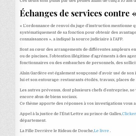
Ces délits sont punis par des peines allant de cinq à 10 an
Échanges de services contre 
« L’ordonnance de renvoi du juge d’instruction mentionne qu
systématiquement de sa fonction pour obtenir des avantages,
connaissances », a indiqué la source judiciaire à l’AFP.
Sont au cœur des arrangements de différentes ampleurs ent
ou de piscines, l’obtention illégitime d’agréments à des age
fonctionnaires ou des embauches de personnels, des sollici
Alain Gardère est également soupçonné d’avoir usé de son
lui et son entourage: restaurants étoilés, travaux, places d
Les autres prévenus, dont plusieurs chefs d’entreprise, se 
encore abus de biens sociaux.
Ce thème apporte des réponses à vos investigations vous ap
Appel à la justice de l’État/Lettre au prince de Galles,
Clicker
département.
La Fille Derrière le Rideau de Douche,
Le livre
.