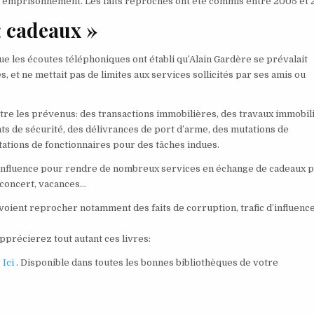
s d’emprisonnement. Les faits reprochés ont été commis entre 2005 et 
« cadeaux »
e les écoutes téléphoniques ont établi qu’Alain Gardère se prévalait
 et ne mettait pas de limites aux services sollicités par ses amis ou
re les prévenus: des transactions immobilières, des travaux immobil
nts de sécurité, des délivrances de port d’arme, des mutations de
tations de fonctionnaires pour des tâches indues.
 influence pour rendre de nombreux services en échange de cadeaux 
e concert, vacances…
voient reprocher notamment des faits de corruption, trafic d’influenc
précierez tout autant ces livres:
 Ici
. Disponible dans toutes les bonnes bibliothèques de votre