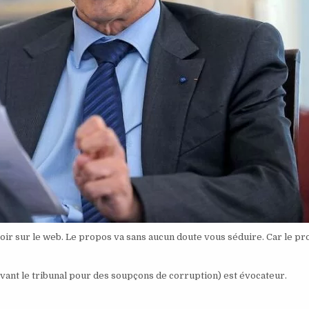
voir sur le web. Le propos va sans aucun doute vous séduire. Car le p
evant le tribunal pour des soupçons de corruption) est évocateur.