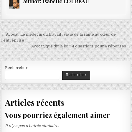
Author:
Isabelle LOUBEAU
Navigation
← Avocat; Le médecin du travail : vigie de la santé au cœur de
de
l’entreprise
Avocat; que dit la loi ? 4 questions pour 4 réponses →
l’article
Rechercher
Rechercher
Articles récents
Vous pourriez également aimer
Il n’y a pas d’entrée similaire.