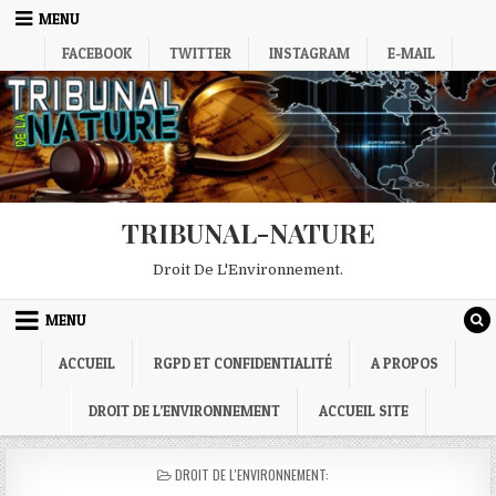
Skip
MENU
to
FACEBOOK
TWITTER
INSTAGRAM
E-MAIL
content
TRIBUNAL-NATURE
Droit De L'Environnement.
MENU
ACCUEIL
RGPD ET CONFIDENTIALITÉ
A PROPOS
DROIT DE L’ENVIRONNEMENT
ACCUEIL SITE
POSTED
DROIT DE L'ENVIRONNEMENT:
IN