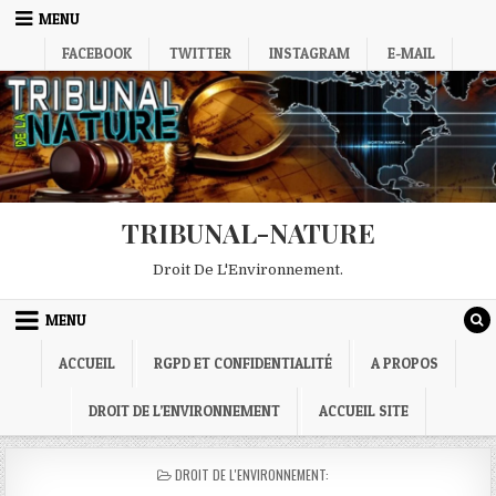
Skip
MENU
to
FACEBOOK
TWITTER
INSTAGRAM
E-MAIL
content
TRIBUNAL-NATURE
Droit De L'Environnement.
MENU
ACCUEIL
RGPD ET CONFIDENTIALITÉ
A PROPOS
DROIT DE L’ENVIRONNEMENT
ACCUEIL SITE
POSTED
DROIT DE L'ENVIRONNEMENT:
IN